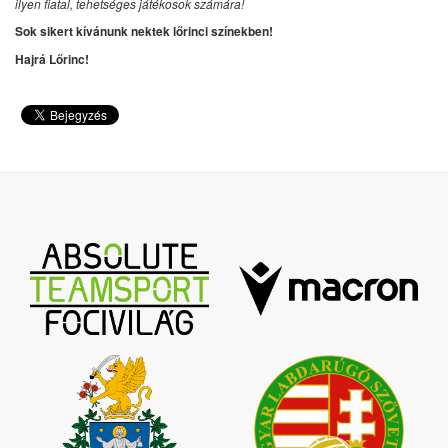
ilyen fiatal, tehetséges játékosok számára!
Sok sikert kívánunk nektek lőrinci színekben!
Hajrá Lőrinc!