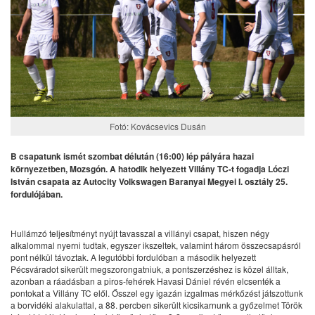
Fotó: Kovácsevics Dusán
B csapatunk ismét szombat délután (16:00) lép pályára hazai
környezetben, Mozsgón. A hatodik helyezett Villány TC-t fogadja Lóczi
István csapata az Autocity Volkswagen Baranyai Megyei I. osztály 25.
fordulójában.
Hullámzó teljesítményt nyújt tavasszal a villányi csapat, hiszen négy
alkalommal nyerni tudtak, egyszer ikszeltek, valamint három összecsapásról
pont nélkül távoztak. A legutóbbi fordulóban a második helyezett
Pécsváradot sikerült megszorongatniuk, a pontszerzéshez is közel álltak,
azonban a ráadásban a piros-fehérek Havasi Dániel révén elcsenték a
pontokat a Villány TC elől. Ősszel egy igazán izgalmas mérkőzést játszottunk
a borvidéki alakulattal, a 88. percben sikerült kicsikarnunk a győzelmet Török