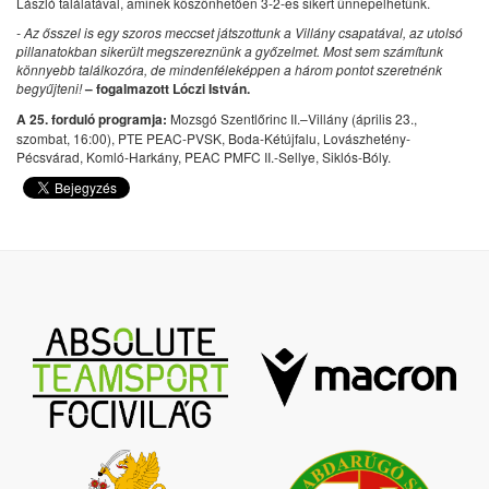
László találatával, aminek köszönhetően 3-2-es sikert ünnepelhetünk.
- Az ősszel is egy szoros meccset játszottunk a Villány csapatával, az utolsó
pillanatokban sikerült megszereznünk a győzelmet. Most sem számítunk
könnyebb találkozóra, de mindenféleképpen a három pontot szeretnénk
begyűjteni!
– fogalmazott Lóczi István.
A 25. forduló programja:
Mozsgó Szentlőrinc II.–Villány (április 23.,
szombat, 16:00), PTE PEAC-PVSK, Boda-Kétújfalu, Lovászhetény-
Pécsvárad, Komló-Harkány, PEAC PMFC II.-Sellye, Siklós-Bóly.