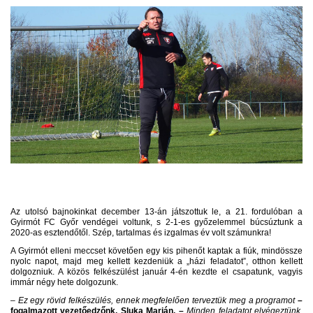
Az utolsó bajnokinkat december 13-án játszottuk le, a 21. fordulóban a
Gyirmót FC Győr vendégei voltunk, s 2-1-es győzelemmel búcsúztunk a
2020-as esztendőtől. Szép, tartalmas és izgalmas év volt számunkra!
A Gyirmót elleni meccset követően egy kis pihenőt kaptak a fiúk, mindössze
nyolc napot, majd meg kellett kezdeniük a „házi feladatot”, otthon kellett
dolgozniuk. A közös felkészülést január 4-én kezdte el csapatunk, vagyis
immár négy hete dolgozunk.
– Ez egy rövid felkészülés, ennek megfelelően terveztük meg a programot
–
fogalmazott vezetőedzőnk, Sluka Marián. –
Minden feladatot elvégeztünk,