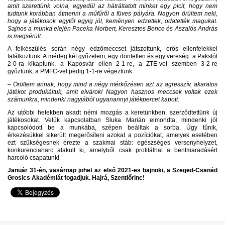
amit szerettünk volna, egyedül az hátráltatott minket egy picit, hogy nem
tudtunk korábban átmenni a műfűről a füves pályára. Nagyon örültem neki,
hogy a játékosok egytől egyig jól, keményen edzettek, odatették magukat.
Sajnos a munka elején Paceka Norbert, Keresztes Bence és Aszalós András
is megsérült.
A felkészülés során négy edzőmeccset játszottunk, erős ellenfelekkel
találkoztunk. A mérleg két győzelem, egy döntetlen és egy vereség: a Pakstól
2-0-ra kikaptunk, a Kaposvár ellen 2-1-re, a ZTE-vel szemben 3-2-re
győztünk, a PMFC-vel pedig 1-1-re végeztünk.
– Örültem annak, hogy mind a négy mérkőzésen azt az agresszív, akaratos
játékot produkáltuk, amit elvárok! Nagyon hasznos meccsek voltak ezek
számunkra, mindenki nagyjából ugyanannyi játékpercet kapott.
Az utóbbi hetekben akadt némi mozgás a keretünkben, szerződtettünk új
játékosokat. Velük kapcsolatban Sluka Marián elmondta, mindenki jól
kapcsolódott be a munkába, szépen beálltak a sorba. Úgy tűnik,
érkezésükkel sikerült megerősíteni azokat a pozíciókat, amelyek esetében
ezt szükségesnek érezte a szakmai stáb: egészséges versenyhelyzet,
konkurenciaharc alakult ki, amelyből csak profitálhat a bentmaradásért
harcoló csapatunk!
Január 31-én, vasárnap jöhet az első 2021-es bajnoki, a Szeged-Csanád
Grosics Akadémiát fogadjuk. Hajrá, Szentlőrinc!