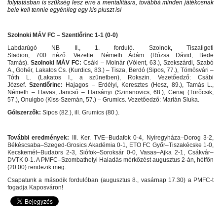
folytatásban is szükség lesz erre a mentalitásra, továbbá minden játékosnak
bele kell tennie egyénileg egy kis pluszt is!
Szolnoki MÁV FC – Szentlőrinc 1-1 (0-0)
Labdarúgó NB II., 1. forduló. Szolnok
,
Tiszaligeti
Stadion,
700
néző.
Vezette:
Németh Ádám (Rózsa Dávid, Bede
Tamás).
Szolnoki MÁV FC:
Csáki – Molnár (Vólent, 63.), Szekszárdi, Szabó
A., Gohér, Lakatos Cs. (Kurdics, 83.) – Tisza, Berdó (Sipos, 77.), Tömösvári –
Tóth L. (Lakatos I., a szünetben), Rokszin.
Vezetőedző:
Csábi
József.
Szentlőrinc:
Hajagos – Erdélyi, Keresztes (Hesz, 89.), Tamás L.,
Németh – Havas, Jancsó – Harsányi (Szinanovics, 68.), Cenaj (Törőcsik,
57.), Onuigbo (Kiss-Szemán, 57.) – Grumics.
Vezetőedző:
Marián Sluka.
Gólszerzők:
Sipos (82.), ill. Grumics (80.).
További eredmények:
III. Ker. TVE–Budafok 0-4, Nyíregyháza–Dorog 3-2,
Békéscsaba–Szeged-Grosics Akadémia 0-1, ETO FC Győr–Tiszakécske 1-0,
Kecskemét–Budaörs 2-3, Siófok–Soroksár 0-0, Vasas–Ajka 2-1, Csákvár–
DVTK 0-1. A PMFC–Szombathelyi Haladás mérkőzést augusztus 2-án, hétfőn
(20.00) rendezik meg.
Csapatunk a második fordulóban (augusztus 8., vasárnap 17.30) a PMFC-t
fogadja Kaposváron!