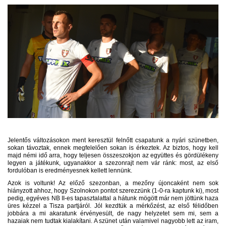
Jelentős változásokon ment keresztül felnőtt csapatunk a nyári szünetben,
sokan távoztak, ennek megfelelően sokan is érkeztek. Az biztos, hogy kell
majd némi idő arra, hogy teljesen összeszokjon az együttes és gördülékeny
legyen a játékunk, ugyanakkor a szezonrajt nem vár ránk: most, az első
fordulóban is eredményesnek kellett lennünk.
Azok is voltunk! Az előző szezonban, a mezőny újoncaként nem sok
hiányzott ahhoz, hogy Szolnokon pontot szerezzünk (1-0-ra kaptunk ki), most
pedig, egyéves NB II-es tapasztalattal a hátunk mögött már nem jöttünk haza
üres kézzel a Tisza partjáról. Jól kezdtük a mérkőzést, az első félidőben
jobbára a mi akaratunk érvényesült, de nagy helyzetet sem mi, sem a
hazaiak nem tudtak kialakítani. A szünet után valamivel nagyobb lett az iram,