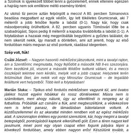
a Szolnok is igyekezett többet tenni a győzelemért, ennek ellenére egészen
a hajráig nem sok említésre méltó esemény történt.
Az utolsó tíz percre aztán felpörgött a meccs! A 80. percben Szinanovics
beadása megpattant az egyik védőn, így lett tökéletes Grumicsnak, aki 7
méterről a jobb felsőbe fejelte a labdát (0-1). Nagy kár, hogy csak
másodpercekig örülhettünk. A 82. percben ugyanis Tömösvári lőtte be a
szabadrúgást, Sipos pedig 8 méterről a kapuba továbbította a labdát (1-1). A
folytatásban a hazaiak még megpróbálták begyötörni a győztes találatot, de
nem sikerült nekik, így maradt a döntetlen, ami azt jelenti, hogy az első
fordulóban máris megvan az első pontunk, ráadásul idegenben.
Szép volt, fiúk!
Csábi József:
– Nagyon hasonló mérkőzést játszottunk, mint a tavalyi rajton,
ám a Szentlőrinc megmutatta, hogy fejlődött a második NB II-es szezonjára.
Nem kezdtünk jól, viszont a második félidőre tudtunk váltani, és a meccs
összképét tekintve nem kérdés, melyik volt a jobb csapat. Helyzetek terén
felülmúltuk őket, ám nekik volt egy Miroszlav Grumicsuk – de legalább
felálltunk vert helyzetből. Több kell a folytatásban!
Marián Sluka:
–
Tipikus első fordulós mérkőzésen vagyunk túl, ami óvatos
játékot hozott egyéni hibákkal és rossz döntésekkel. Másra nem is
számítottam, mert ahogy nálunk, úgy az ellenfélnél is rengeteg az új
futballista. Próbálták azt csinálni a fiúk, amit megbeszéltünk, a védekezésre
nem is lehet panasz, de támadásban bátortalanok voltunk. A
küzdőszellemmel és az akarattal minden rendben volt az egész mérkőzés
alatt. A szezonrajton értékes egy pontot szereztünk, kár, hogy megint a tavalyi
betegségből, pontrúgásból kaptunk elkerülhető gólt. Ezen a téren nagyot kell
javulnunk, mivel pont egy olyan csapat ellen fogunk pályára lépni a
következő fordulóban, amely ebben nagyon erős! Készülünk tovább, a