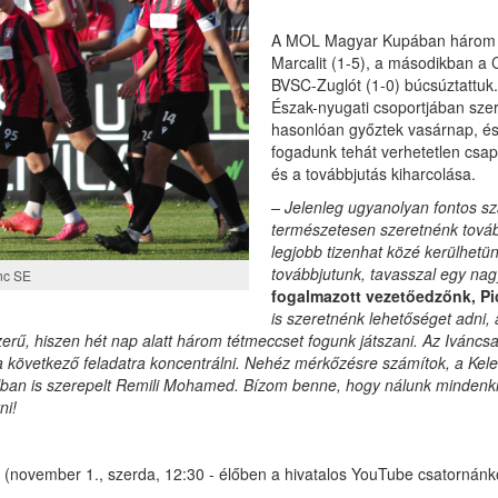
A MOL Magyar Kupában három aka
Marcalit (1-5), a másodikban a
BVSC-Zuglót (1-0) búcsúztattuk. 
Észak-nyugati csoportjában sze
hasonlóan győztek vasárnap, és 
fogadunk tehát verhetetlen csap
és a továbbjutás kiharcolása.
– Jelenleg ugyanolyan fontos 
természetesen szeretnénk továbbj
legjobb tizenhat közé kerülhet
továbbjutunk, tavasszal egy na
nc SE
fogalmazott vezetőedzőnk, Pi
is szeretnénk lehetőséget adni, 
zerű, hiszen hét nap alatt három tétmeccset fogunk játszani. Az Ivánc
a következő feladatra koncentrálni. Nehéz mérkőzésre számítok, a Kele
nalban is szerepelt Remili Mohamed. Bízom benne, hogy nálunk mindenki 
ni!
 (november 1., szerda, 12:30 - élőben a hivatalos YouTube csatornánk