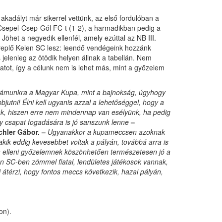
dályt már sikerrel vettünk, az első fordulóban a
 Csepel-Csep-Gól FC-t (1-2), a harmadikban pedig a
Jöhet a negyedik ellenfél, amely ezúttal az NB III.
replő Kelen SC lesz: leendő vendégeink hozzánk
jelenleg az ötödik helyen állnak a tabellán. Nem
atot, így a célunk nem is lehet más, mint a győzelem
számunkra a Magyar Kupa, mint a bajnokság, úgyhogy
utni! Élni kell ugyanis azzal a lehetőséggel, hogy a
ünk, hiszen erre nem mindennap van esélyünk, ha pedig
gy csapat fogadására is jó sanszunk lenne
–
chler Gábor. –
Ugyanakkor a kupameccsen azoknak
akik eddig kevesebbet voltak a pályán, továbbá arra is
sa elleni győzelemnek köszönhetően természetesen jó a
n SC-ben zömmel fiatal, lendületes játékosok vannak,
átérzi, hogy fontos meccs következik, hazai pályán,
on).