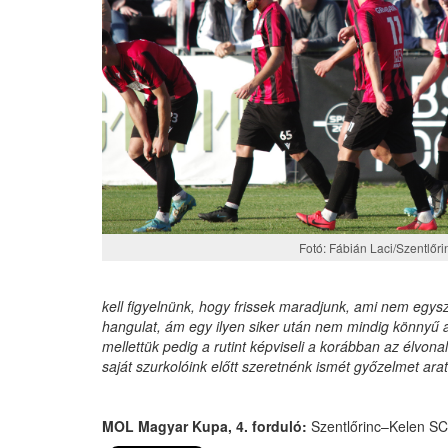
Fotó: Fábián Laci/Szentlőri
kell figyelnünk, hogy frissek maradjunk, ami nem egys
hangulat, ám egy ilyen siker után nem mindig könnyű 
mellettük pedig a rutint képviseli a korábban az élvo
saját szurkolóink előtt szeretnénk ismét győzelmet arat
MOL Magyar Kupa, 4. forduló:
Szentlőrinc–Kelen SC