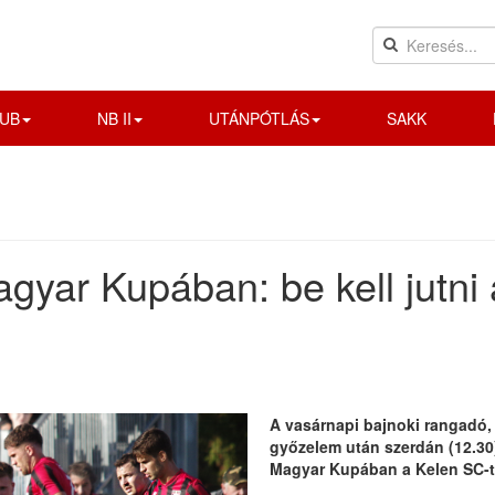
UB
NB II
UTÁNPÓTLÁS
SAKK
gyar Kupában: be kell jutni 
A vasárnapi bajnoki rangadó, é
győzelem után szerdán (12.30
Magyar Kupában a Kelen SC-t