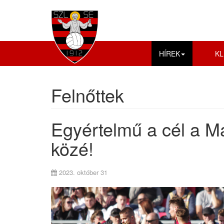
HÍREK
KL
Felnőttek
Egyértelmű a cél a Ma
közé!
2023. október 31