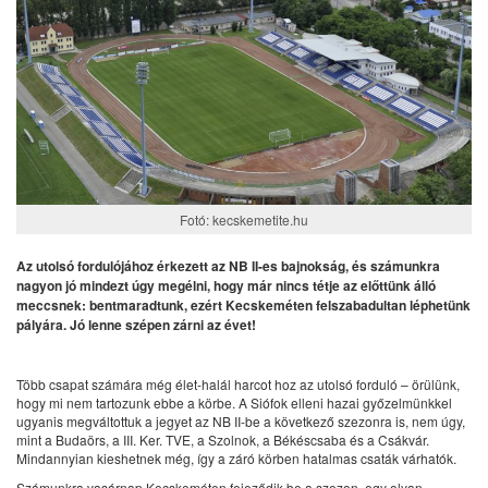
Fotó: kecskemetite.hu
Az utolsó fordulójához érkezett az NB II-es bajnokság, és számunkra
nagyon jó mindezt úgy megélni, hogy már nincs tétje az előttünk álló
meccsnek: bentmaradtunk, ezért Kecskeméten felszabadultan léphetünk
pályára. Jó lenne szépen zárni az évet!
Több csapat számára még élet-halál harcot hoz az utolsó forduló – örülünk,
hogy mi nem tartozunk ebbe a körbe. A Siófok elleni hazai győzelmünkkel
ugyanis megváltottuk a jegyet az NB II-be a következő szezonra is, nem úgy,
mint a Budaörs, a III. Ker. TVE, a Szolnok, a Békéscsaba és a Csákvár.
Mindannyian kieshetnek még, így a záró körben hatalmas csaták várhatók.
Számunkra vasárnap Kecskeméten fejeződik be a szezon, egy olyan