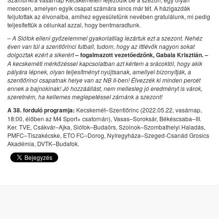
meccsen, amelyen egyik csapat számára sincs már tét. A házigazdák
feljutottak az élvonalba, amihez egyesületünk nevében gratulálunk, mi pedig
teljesítettük a célunkat azzal, hogy bentmaradtunk.
– A Siófok elleni győzelemmel gyakorlatilag lezártuk ezt a szezont. Nehéz
éven van túl a szentlőrinci futball, tudom, hogy az ittlévők nagyon sokat
dolgoztak ezért a sikerért
– fogalmazott vezetőedzőnk, Gabala Krisztián. –
A kecskeméti mérkőzéssel kapcsolatban azt kértem a srácoktól, hogy akik
pályára lépnek, olyan teljesítményt nyújtsanak, amellyel bizonyítják, a
szentlőrinci csapatnak helye van az NB II-ben! Élvezzék ki minden percét
ennek a bajnokinak! Jó hozzáállást, nem mellesleg jó eredményt is várok,
szeretném, ha kellemes meglepetéssel zárnánk a szezont!
A 38. forduló programja:
Kecskemét–Szentlőrinc (2022.05.22, vasárnap,
18:00, élőben az M4 Sport+ csatornán), Vasas–Soroksár, Békéscsaba–III.
Ker. TVE, Csákvár–Ajka, Siófok–Budaörs, Szolnok–Szombathelyi Haladás,
PMFC–Tiszakécske, ETO FC–Dorog, Nyíregyháza–Szeged-Csanád Grosics
Akadémia, DVTK–Budafok.