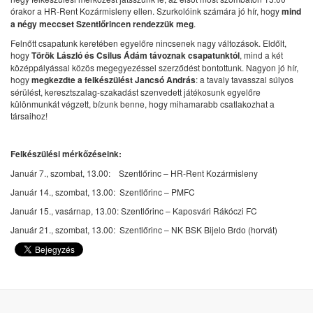
órakor a HR-Rent Kozármisleny ellen. Szurkolóink számára jó hír, hogy
mind
a négy meccset Szentlőrincen rendezzük meg
.
Felnőtt csapatunk keretében egyelőre nincsenek nagy változások. Eldőlt,
hogy
Török László és Csilus Ádám távoznak csapatunktól
, mind a két
középpályással közös megegyezéssel szerződést bontottunk. Nagyon jó hír,
hogy
megkezdte a felkészülést Jancsó András
: a tavaly tavasszal súlyos
sérülést, keresztszalag-szakadást szenvedett játékosunk egyelőre
különmunkát végzett, bízunk benne, hogy mihamarabb csatlakozhat a
társaihoz!
Felkészülési mérkőzéseink:
Január 7., szombat, 13.00: Szentlőrinc – HR-Rent Kozármisleny
Január 14., szombat, 13.00: Szentlőrinc – PMFC
Január 15., vasárnap, 13.00: Szentlőrinc – Kaposvári Rákóczi FC
Január 21., szombat, 13.00: Szentlőrinc – NK BSK Bijelo Brdo (horvát)