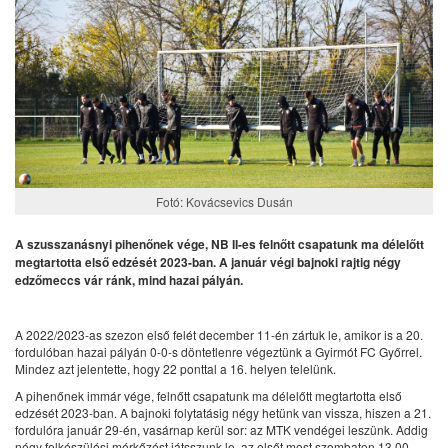
Fotó: Kovácsevics Dusán
A szusszanásnyi pihenőnek vége, NB II-es felnőtt csapatunk ma délelőtt
megtartotta első edzését 2023-ban. A január végi bajnoki rajtig négy
edzőmeccs vár ránk, mind hazai pályán.
A 2022/2023-as szezon első felét december 11-én zártuk le, amikor is a 20.
fordulóban hazai pályán 0-0-s döntetlenre végeztünk a Gyirmót FC Győrrel.
Mindez azt jelentette, hogy 22 ponttal a 16. helyen telelünk.
A pihenőnek immár vége, felnőtt csapatunk ma délelőtt megtartotta első
edzését 2023-ban. A bajnoki folytatásig négy hetünk van vissza, hiszen a 21.
fordulóra január 29-én, vasárnap kerül sor: az MTK vendégei leszünk. Addig
négy felkészülési mérkőzést játsszunk le, az elsőt most szombaton 13.00