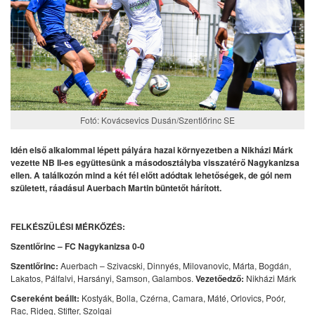
Fotó: Kovácsevics Dusán/Szentlőrinc SE
Idén első alkalommal lépett pályára hazai környezetben a Nikházi Márk
vezette NB II-es együttesünk a másodosztályba visszatérő Nagykanizsa
ellen. A találkozón mind a két fél előtt adódtak lehetőségek, de gól nem
született, ráadásul Auerbach Martin büntetőt hárított.
FELKÉSZÜLÉSI MÉRKŐZÉS:
Szentlőrinc – FC Nagykanizsa 0-0
Szentlőrinc:
Auerbach – Szivacski, Dinnyés, Milovanovic, Márta, Bogdán,
Lakatos, Pálfalvi, Harsányi, Samson, Galambos.
Vezetőedző:
Nikházi Márk
Csereként beállt:
Kostyák, Bolla, Czérna, Camara, Máté, Orlovics, Poór,
Rac, Rideg, Stifter, Szolgai