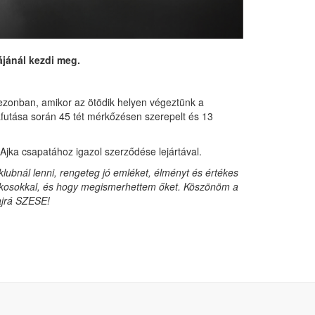
ájánál kezdi meg.
ezonban, amikor az ötödik helyen végeztünk a
yafutása során 45 tét mérkőzésen szerepelt és 13
jka csapatához igazol szerződése lejártával.
klubnál lenni, rengeteg jó emléket, élményt és értékes
tékosokkal, és hogy megismerhettem őket. Köszönöm a
ajrá SZESE!