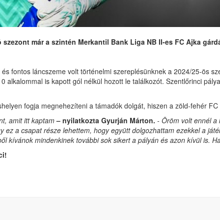
 szezont már a szintén Merkantil Bank Liga NB II-es FC Ajka gárd
 és fontos láncszeme volt történelmi szereplésünknek a 2024/25-ös sz
alkalommal is kapott gól nélkül hozott le találkozót. Szentlőrinci pál
elyen fogja megnehezíteni a támadók dolgát, hiszen a zöld-fehér FC A
t, amit itt kaptam
– nyilatkozta Gyurján Márton.
- Öröm volt ennél a 
gy ez a csapat része lehettem, hogy együtt dolgozhattam ezekkel a já
l kívánok mindenkinek további sok sikert a pályán és azon kívül is. H
i!