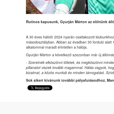
Rutinos kapusunk, Gyurján Márton az előttünk álló
A 30 éves hálóőr 2024 nyarán csatlakozott klubunkhoz
másodosztályban. Abban az évadban 30 forduló alatt 10 
alkalommal maradt érintetlen a hálója.
Gyurján Márton a következő szezonban már új állómásh
- Szeretnék elköszönni tőletek, és megköszönni minden
pillanatot viszek tovább magammal. Hálás vagyok, ho
bizalmat, a közös munkát és minden támogatást. Szívbő
Sok sikert kívánunk további pályafutásodhoz, Marc