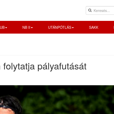
UB
NB II
UTÁNPÓTLÁS
SAKK
folytatja pályafutását