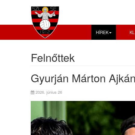
HÍREK
KL
Felnőttek
Gyurján Márton Ajkán 
2026. június 26