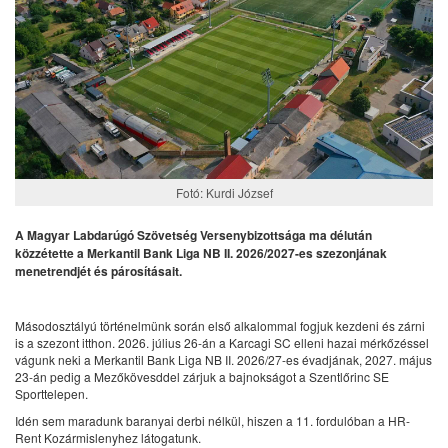
Fotó: Kurdi József
A Magyar Labdarúgó Szövetség Versenybizottsága ma délután
közzétette a Merkantil Bank Liga NB II. 2026/2027-es szezonjának
menetrendjét és párosításait.
Másodosztályú történelmünk során első alkalommal fogjuk kezdeni és zárni
is a szezont itthon. 2026. július 26-án a Karcagi SC elleni hazai mérkőzéssel
vágunk neki a Merkantil Bank Liga NB II. 2026/27-es évadjának, 2027. május
23-án pedig a Mezőkövesddel zárjuk a bajnokságot a Szentlőrinc SE
Sporttelepen.
Idén sem maradunk baranyai derbi nélkül, hiszen a 11. fordulóban a HR-
Rent Kozármislenyhez látogatunk.