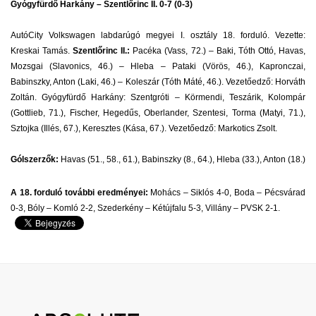
Gyógyfürdő Harkány – Szentlőrinc II. 0-7 (0-3)
AutóCity Volkswagen labdarúgó megyei I. osztály 18. forduló. Vezette:
Kreskai Tamás.
Szentlőrinc II.:
Pacéka (Vass, 72.) – Baki, Tóth Ottó, Havas,
Mozsgai (Slavonics, 46.) – Hleba – Pataki (Vörös, 46.), Kapronczai,
Babinszky, Anton (Laki, 46.) – Koleszár (Tóth Máté, 46.). Vezetőedző: Horváth
Zoltán. Gyógyfürdő Harkány: Szentgróti – Körmendi, Teszárik, Kolompár
(Gottlieb, 71.), Fischer, Hegedűs, Oberlander, Szentesi, Torma (Matyi, 71.),
Sztojka (Illés, 67.), Keresztes (Kása, 67.). Vezetőedző: Markotics Zsolt.
Gólszerzők:
Havas (51., 58., 61.), Babinszky (8., 64.), Hleba (33.), Anton (18.)
A 18. forduló további eredményei:
Mohács – Siklós 4-0, Boda – Pécsvárad
0-3, Bóly – Komló 2-2, Szederkény – Kétújfalu 5-3, Villány – PVSK 2-1.