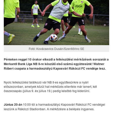
Fotó: Kovácsevics Dusán/Szentlőrinc SE
Pénteken reggel 10 órakor elkezdi a felkészülési mérkőzések sorozatát a
Merkantil Bank Liga NB II-re készülő első számú együttesünk! Waltner
Róbert csapata a harmadosztályú Kaposvári Rákóczi FC vendége lesz.
Nyolc felkészülési találkozó vár NB II-es együttesünkre a nyári
előszezonban, amelyek közül hat mérkőzés ellenfele már ismert, két
összecsapás (július 9. és július 19.) pedig később fog kiderülni.
Június 20-án
10:00-tól a harmadosztályú Kaposvári Rákóczi FC vendégei
leszünk a Rákóczi Stadionban. A mérkőzésre a belépés ingyenes.