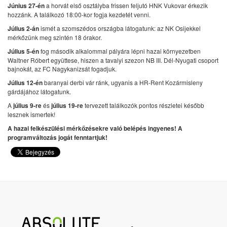
Június 27-én
a horvát első osztályba frissen feljutó HNK Vukovar érkezik
hozzánk. A találkozó 18:00-kor fogja kezdetét venni.
Július 2-án
ismét a szomszédos országba látogatunk: az NK Osijekkel
mérkőzünk meg szintén 18 órakor.
Július 5-én
fog második alkalommal pályára lépni hazai környezetben
Waltner Róbert együttese, hiszen a tavalyi szezon NB III. Dél-Nyugati csoport
bajnokát, az FC Nagykanizsát fogadjuk.
Július 12-én
baranyai derbi vár ránk, ugyanis a HR-Rent Kozármisleny
gárdájához látogatunk.
A
július 9-re
és
július 19-re
tervezett találkozók pontos részletei később
lesznek ismertek!
A hazai felkészülési mérkőzésekre való belépés ingyenes! A
programváltozás jogát fenntartjuk!