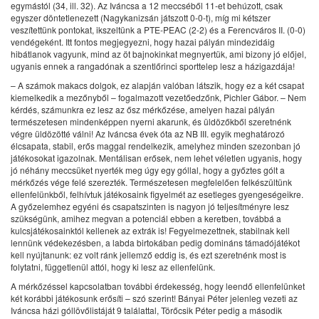
egymástól (34, ill. 32). Az Iváncsa a 12 meccséből 11-et behúzott, csak
egyszer döntetlenezett (Nagykanizsán játszott 0-0-t), míg mi kétszer
veszítettünk pontokat, ikszeltünk a PTE-PEAC (2-2) és a Ferencváros II. (0-0)
vendégeként. Itt fontos megjegyezni, hogy hazai pályán mindezidáig
hibátlanok vagyunk, mind az öt bajnokinkat megnyertük, ami bizony jó előjel,
ugyanis ennek a rangadónak a szentlőrinci sporttelep lesz a házigazdája!
– A számok makacs dolgok, ez alapján valóban látszik, hogy ez a két csapat
kiemelkedik a mezőnyből – fogalmazott vezetőedzőnk, Pichler Gábor. – Nem
kérdés, számunkra ez lesz az ősz mérkőzése, amelyen hazai pályán
természetesen mindenképpen nyerni akarunk, és üldözőkből szeretnénk
végre üldözötté válni! Az Iváncsa évek óta az NB III. egyik meghatározó
élcsapata, stabil, erős maggal rendelkezik, amelyhez minden szezonban jó
játékosokat igazolnak. Mentálisan erősek, nem lehet véletlen ugyanis, hogy
jó néhány meccsüket nyerték meg úgy egy góllal, hogy a győztes gólt a
mérkőzés vége felé szerezték. Természetesen megfelelően felkészültünk
ellenfelünkből, felhívtuk játékosaink figyelmét az esetleges gyengeségeikre.
A győzelemhez egyéni és csapatszinten is nagyon jó teljesítményre lesz
szükségünk, amihez megvan a potenciál ebben a keretben, továbbá a
kulcsjátékosainktól kellenek az extrák is! Fegyelmezettnek, stabilnak kell
lennünk védekezésben, a labda birtokában pedig domináns támadójátékot
kell nyújtanunk: ez volt ránk jellemző eddig is, és ezt szeretnénk most is
folytatni, függetlenül attól, hogy ki lesz az ellenfelünk.
A mérkőzéssel kapcsolatban további érdekesség, hogy leendő ellenfelünket
két korábbi játékosunk erősíti – szó szerint! Bányai Péter jelenleg vezeti az
Iváncsa házi góllövőlistáját 9 találattal, Törőcsik Péter pedig a második