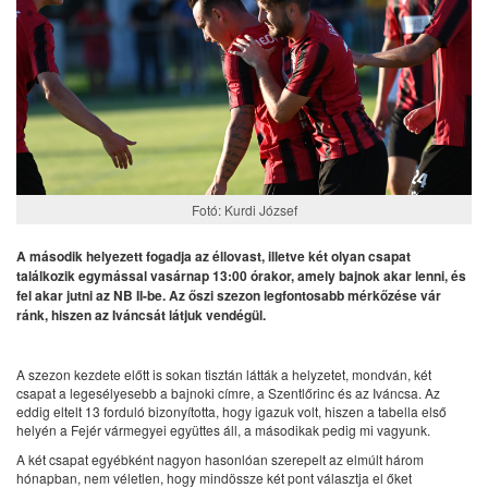
Fotó: Kurdi József
A második helyezett fogadja az éllovast, illetve két olyan csapat
találkozik egymással vasárnap 13:00 órakor, amely bajnok akar lenni, és
fel akar jutni az NB II-be. Az őszi szezon legfontosabb mérkőzése vár
ránk, hiszen az Iváncsát látjuk vendégül.
A szezon kezdete előtt is sokan tisztán látták a helyzetet, mondván, két
csapat a legesélyesebb a bajnoki címre, a Szentlőrinc és az Iváncsa. Az
eddig eltelt 13 forduló bizonyította, hogy igazuk volt, hiszen a tabella első
helyén a Fejér vármegyei együttes áll, a másodikak pedig mi vagyunk.
A két csapat egyébként nagyon hasonlóan szerepelt az elmúlt három
hónapban, nem véletlen, hogy mindössze két pont választja el őket