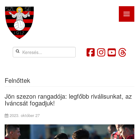
Felnőttek
Jön szezon rangadója: legfőbb riválisunkat, az
Iváncsát fogadjuk!
2023. október 27