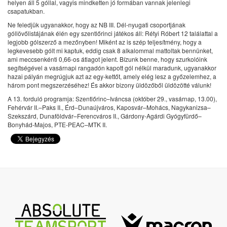
helyen áll 5 góllal, vagyis mindketten jó formában vannak jelenlegi
csapatukban.
Ne feledjük ugyanakkor, hogy az NB III. Dél-nyugati csoportjának
góllövőlistájának élén egy szentlőrinci játékos áll: Rétyi Róbert 12 találattal a
legjobb gólszerző a mezőnyben! Miként az is szép teljesítmény, hogy a
legkevesebb gólt mi kaptuk, eddig csak 8 alkalommal mattoltak bennünket,
ami meccsenkénti 0,66-os átlagot jelent. Bízunk benne, hogy szurkolóink
segítségével a vasárnapi rangadón kapott gól nélkül maradunk, ugyanakkor
hazai pályán megrúgjuk azt az egy-kettőt, amely elég lesz a győzelemhez, a
három pont megszerzéséhez! És akkor bizony üldözőből üldözötté válunk!
A 13. forduló programja: Szentlőrinc–Iváncsa (október 29., vasárnap, 13.00),
Fehérvár II.–Paks II., Érd–Dunaújváros, Kaposvár–Mohács, Nagykanizsa–
Szekszárd, Dunaföldvár–Ferencváros II., Gárdony-Agárdi Gyógyfürdő–
Bonyhád-Majos, PTE-PEAC–MTK II.