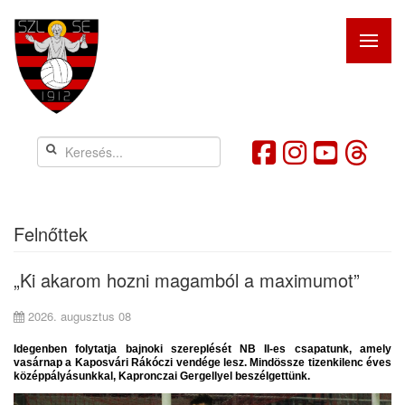
Felnőttek
„Ki akarom hozni magamból a maximumot”
2026. augusztus 08
Idegenben folytatja bajnoki szereplését NB II-es csapatunk, amely
vasárnap a Kaposvári Rákóczi vendége lesz. Mindössze tizenkilenc éves
középpályásunkkal, Kapronczai Gergellyel beszélgettünk.