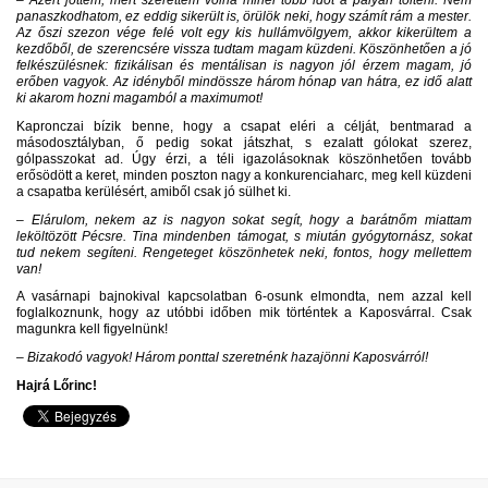
– Azért jöttem, mert szerettem volna minél több időt a pályán tölteni. Nem
panaszkodhatom, ez eddig sikerült is, örülök neki, hogy számít rám a mester.
Az őszi szezon vége felé volt egy kis hullámvölgyem, akkor kikerültem a
kezdőből, de szerencsére vissza tudtam magam küzdeni. Köszönhetően a jó
felkészülésnek: fizikálisan és mentálisan is nagyon jól érzem magam, jó
erőben vagyok. Az idényből mindössze három hónap van hátra, ez idő alatt
ki akarom hozni magamból a maximumot!
Kapronczai bízik benne, hogy a csapat eléri a célját, bentmarad a
másodosztályban, ő pedig sokat játszhat, s ezalatt gólokat szerez,
gólpasszokat ad. Úgy érzi, a téli igazolásoknak köszönhetően tovább
erősödött a keret, minden poszton nagy a konkurenciaharc, meg kell küzdeni
a csapatba kerülésért, amiből csak jó sülhet ki.
– Elárulom, nekem az is nagyon sokat segít, hogy a barátnőm miattam
leköltözött Pécsre. Tina mindenben támogat, s miután gyógytornász, sokat
tud nekem segíteni. Rengeteget köszönhetek neki, fontos, hogy mellettem
van!
A vasárnapi bajnokival kapcsolatban 6-osunk elmondta, nem azzal kell
foglalkoznunk, hogy az utóbbi időben mik történtek a Kaposvárral. Csak
magunkra kell figyelnünk!
– Bizakodó vagyok! Három ponttal szeretnénk hazajönni Kaposvárról!
Hajrá Lőrinc!