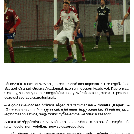
Jól kezdtük a tavaszi szezont, hiszen az első idei bajnokin 2-1-re legyőztük a
Szeged-Csanád Grosics Akadémiát. Ezen a meccsen kezdő volt Kapronczai
Gergely, s bizony hamar meghálálta, hogy számítottak rá, már a 9. percben
vezetést szerzett csapatunknak.
– A gólnak különösen örültem, régen találtam már be!
– mondta „Kapor”. –
Természetesen az is nagyon sokat jelentett, hogy ismét kezdő voltam, de a
legfontosabb az volt, hogy fontos győzelemmel kezdtük a szezont.
A fiatal középpályást az MTK-tól kaptuk kölcsönbe a bajnokság elején. Jól
jártunk vele, nem véletlen, hogy sok szerepet kap.