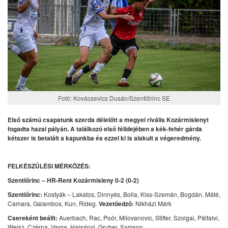
Fotó: Kovácsevics Dusán/Szentlőrinc SE
Első számú csapatunk szerda délelőtt a megyei rivális Kozármislenyt
fogadta hazai pályán. A találkozó első félidejében a kék-fehér gárda
kétszer is betalált a kapunkba és ezzel ki is alakult a végeredmény.
FELKÉSZÜLÉSI MÉRKŐZÉS:
Szentlőrinc – HR-Rent Kozármisleny 0-2 (0-2)
Szentlőrinc:
Kostyák – Lakatos, Dinnyés, Bolla, Kiss-Szemán, Bogdán, Máté,
Camara, Galambos, Kun, Rideg.
Vezetőedző:
Nikházi Márk
Csereként beállt:
Auerbach, Rac, Poór, Milovanovic, Stifter, Szolgai, Pálfalvi,
Weisz, Czérna, Varga, Harsányi, Gruber, Samson