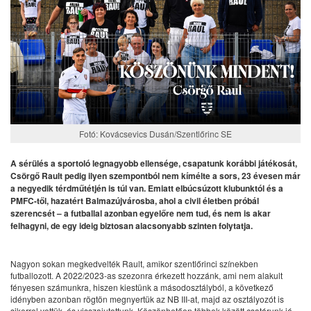
Fotó: Kovácsevics Dusán/Szentlőrinc SE
A sérülés a sportoló legnagyobb ellensége, csapatunk korábbi játékosát,
Csörgő Rault pedig ilyen szempontból nem kímélte a sors, 23 évesen már
a negyedik térdműtétjén is túl van. Emiatt elbúcsúzott klubunktól és a
PMFC-től, hazatért Balmazújvárosba, ahol a civil életben próbál
szerencsét – a futballal azonban egyelőre nem tud, és nem is akar
felhagyni, de egy ideig biztosan alacsonyabb szinten folytatja.
Nagyon sokan megkedvelték Rault, amikor szentlőrinci színekben
futballozott. A 2022/2023-as szezonra érkezett hozzánk, ami nem alakult
fényesen számunkra, hiszen kiestünk a másodosztályból, a következő
idényben azonban rögtön megnyertük az NB III-at, majd az osztályozót is
sikerrel vettük, és visszajutottunk. Köszönhetően többek között csatárunk jó