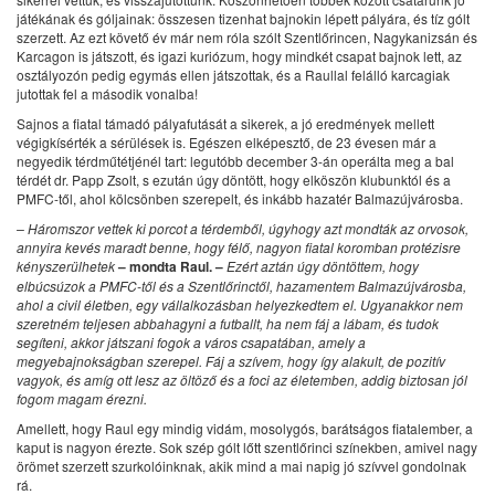
játékának és góljainak: összesen tizenhat bajnokin lépett pályára, és tíz gólt
szerzett. Az ezt követő év már nem róla szólt Szentlőrincen, Nagykanizsán és
Karcagon is játszott, és igazi kuriózum, hogy mindkét csapat bajnok lett, az
osztályozón pedig egymás ellen játszottak, és a Raullal felálló karcagiak
jutottak fel a második vonalba!
Sajnos a fiatal támadó pályafutását a sikerek, a jó eredmények mellett
végigkísérték a sérülések is. Egészen elképesztő, de 23 évesen már a
negyedik térdműtétjénél tart: legutóbb december 3-án operálta meg a bal
térdét dr. Papp Zsolt, s ezután úgy döntött, hogy elköszön klubunktól és a
PMFC-től, ahol kölcsönben szerepelt, és inkább hazatér Balmazújvárosba.
– Háromszor vettek ki porcot a térdemből, úgyhogy azt mondták az orvosok,
annyira kevés maradt benne, hogy félő, nagyon fiatal koromban protézisre
kényszerülhetek
– mondta Raul. –
Ezért aztán úgy döntöttem, hogy
elbúcsúzok a PMFC-től és a Szentlőrinctől, hazamentem Balmazújvárosba,
ahol a civil életben, egy vállalkozásban helyezkedtem el. Ugyanakkor nem
szeretném teljesen abbahagyni a futballt, ha nem fáj a lábam, és tudok
segíteni, akkor játszani fogok a város csapatában, amely a
megyebajnokságban szerepel. Fáj a szívem, hogy így alakult, de pozitív
vagyok, és amíg ott lesz az öltöző és a foci az életemben, addig biztosan jól
fogom magam érezni.
Amellett, hogy Raul egy mindig vidám, mosolygós, barátságos fiatalember, a
kaput is nagyon érezte. Sok szép gólt lőtt szentlőrinci színekben, amivel nagy
örömet szerzett szurkolóinknak, akik mind a mai napig jó szívvel gondolnak
rá.