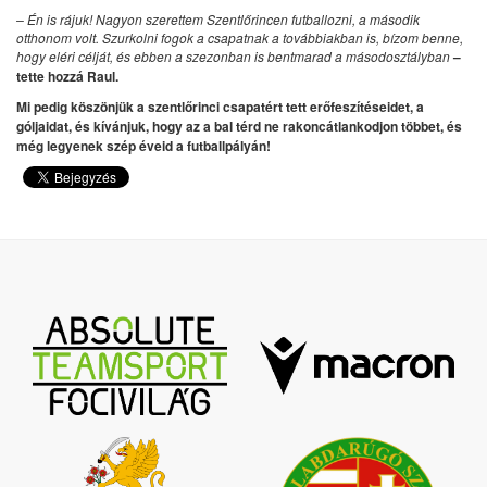
– Én is rájuk! Nagyon szerettem Szentlőrincen futballozni, a második
otthonom volt. Szurkolni fogok a csapatnak a továbbiakban is, bízom benne,
hogy eléri célját, és ebben a szezonban is bentmarad a másodosztályban
–
tette hozzá Raul.
Mi pedig köszönjük a szentlőrinci csapatért tett erőfeszítéseidet, a
góljaidat, és kívánjuk, hogy az a bal térd ne rakoncátlankodjon többet, és
még legyenek szép éveid a futballpályán!