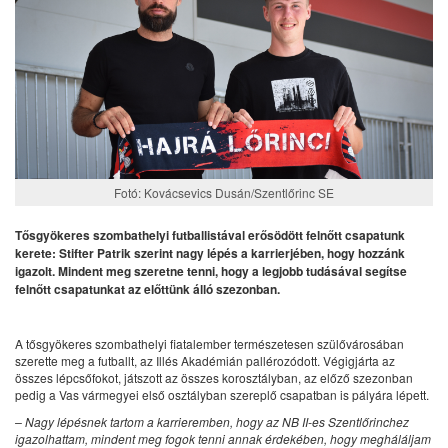
Fotó: Kovácsevics Dusán/Szentlőrinc SE
Tősgyökeres szombathelyi futballistával erősödött felnőtt csapatunk
kerete: Stifter Patrik szerint nagy lépés a karrierjében, hogy hozzánk
igazolt. Mindent meg szeretne tenni, hogy a legjobb tudásával segítse
felnőtt csapatunkat az előttünk álló szezonban.
A tősgyökeres szombathelyi fiatalember természetesen szülővárosában
szerette meg a futballt, az Illés Akadémián pallérozódott. Végigjárta az
összes lépcsőfokot, játszott az összes korosztályban, az előző szezonban
pedig a Vas vármegyei első osztályban szereplő csapatban is pályára lépett.
– Nagy lépésnek tartom a karrieremben, hogy az NB II-es Szentlőrinchez
igazolhattam, mindent meg fogok tenni annak érdekében, hogy megháláljam