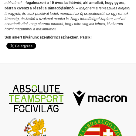
a bizalmat
– fogalmazott a 19 éves balhátvéd, aki amellett, hogy gyors,
bátran kiveszi a részét a támadójátékból. –
Majdnem a felkészülés elejétől
itt vagyok, és csak pozitívat tudok mondani az új csapatomról: ez egy remek
társaság, és kiváló a szakmai munka is. Nagy lehetőséget kaptam, amivel
szeretnék élni, meg akarom mutatni, hogy mire vagyok képes, ki akarom
hozni magamból a maximumot!
Sok sikert kívánunk szentlőrinci színekben, Patrik!