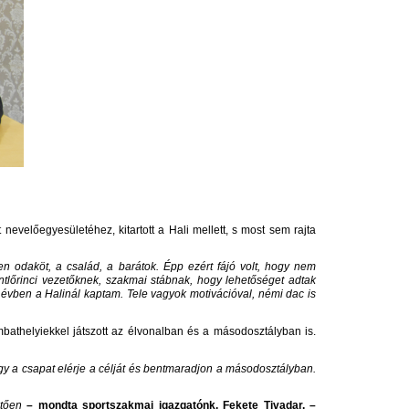
evelőegyesületéhez, kitartott a Hali mellett, s most sem rajta
en odaköt, a család, a barátok. Épp ezért fájó volt, hogy nem
tlőrinci vezetőknek, szakmai stábnak, hogy lehetőséget adtak
évben a Halinál kaptam. Tele vagyok motivációval, némi dac is
bathelyiekkel játszott az élvonalban és a másodosztályban is.
gy a csapat elérje a célját és bentmaradjon a másodosztályban.
etően
– mondta sportszakmai igazgatónk, Fekete Tivadar. –