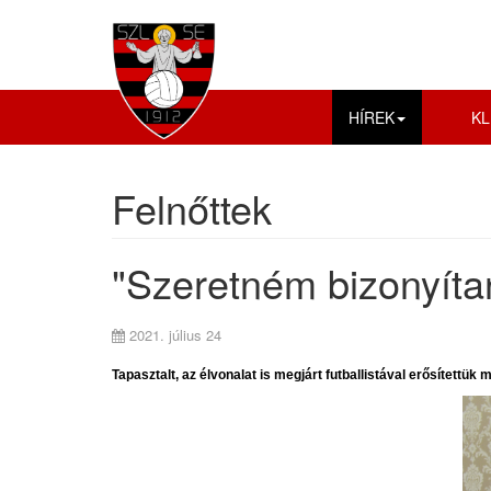
HÍREK
KL
Felnőttek
"Szeretném bizonyíta
2021. július 24
Tapasztalt, az élvonalat is megjárt futballistával erősítettü