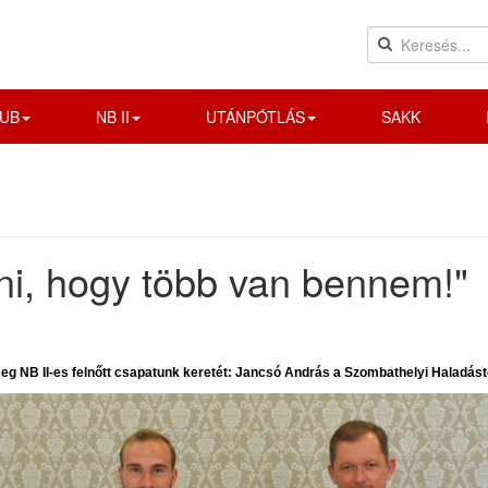
UB
NB II
UTÁNPÓTLÁS
SAKK
ni, hogy több van bennem!"
k meg NB II-es felnőtt csapatunk keretét: Jancsó András a Szombathelyi Haladást