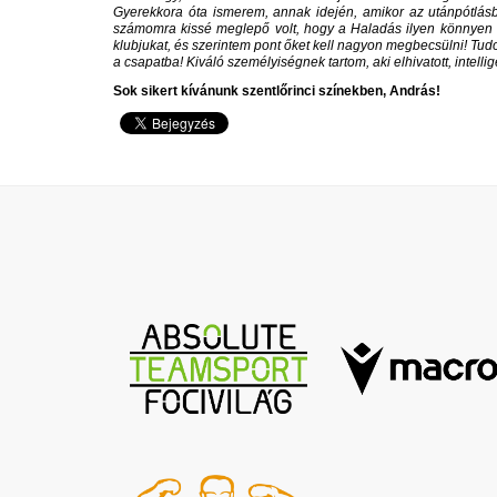
Gyerekkora óta ismerem, annak idején, amikor az utánpótlásb
számomra kissé meglepő volt, hogy a Haladás ilyen könnyen lem
klubjukat, és szerintem pont őket kell nagyon megbecsülni! T
a csapatba! Kiváló személyiségnek tartom, aki elhivatott, intel
Sok sikert kívánunk szentlőrinci színekben, András!