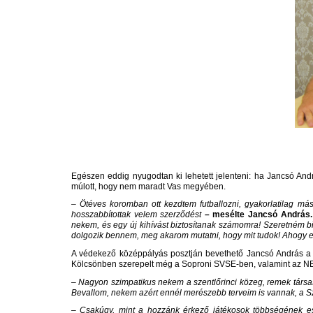
Egészen eddig nyugodtan ki lehetett jelenteni: ha Jancsó Andr
múlott, hogy nem maradt Vas megyében.
– Ötéves koromban ott kezdtem futballozni, gyakorlatilag más
hosszabbítottak velem szerződést
– mesélte Jancsó András.
nekem, és egy új kihívást biztosítanak számomra! Szeretném b
dolgozik bennem, meg akarom mutatni, hogy mit tudok! Ahogy edd
A védekező középpályás posztján bevethető Jancsó András a Ha
Kölcsönben szerepelt még a Soproni SVSE-ben, valamint az NB
– Nagyon szimpatikus nekem a szentlőrinci közeg, remek társas
Bevallom, nekem azért ennél merészebb terveim is vannak, a S
– Csakúgy, mint a hozzánk érkező játékosok többségének es