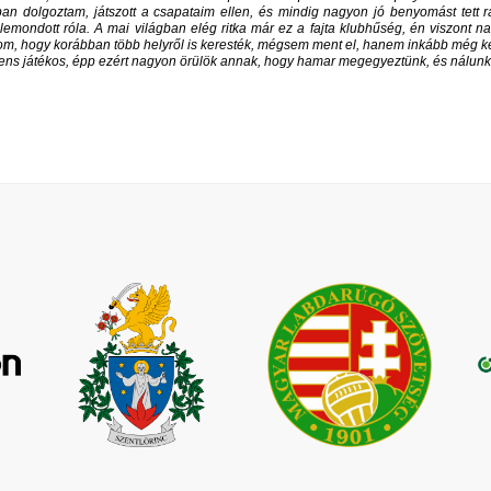
an dolgoztam, játszott a csapataim ellen, és mindig nagyon jó benyomást tett r
ondott róla. A mai világban elég ritka már ez a fajta klubhűség, én viszont na
udom, hogy korábban több helyről is keresték, mégsem ment el, hanem inkább még
ligens játékos, épp ezért nagyon örülök annak, hogy hamar megegyeztünk, és nálunk f