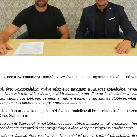
ás, akkor Szombathelyi Haladás. A 25 éves futballista ugyanis mindvégig hű volt n
fél éves kölcsönjátékot kivéve húsz évig tartoztam a Haladás kötelékébe. Mind
 –
Nem volt más választásom, tovább kellett lépnem. Ezúton is köszönöm a szen
izonyítani, hogy több van bennem annál, mint amennyi sanszot az utóbbi egy–két 
ig, most is mindent alá fogok rendelni a futballnak.
ladásban nevelkedett, tizenhét évesen mutatkozott be a felnőtteknél, s a szom
 I-es Gyirmótban.
ág van itt. Szeretnék minél többet és minél jobban játszani annak érdekében, ho
zentlőrincre jellemző jó csapategységgel akár a középmezőnybe is odaérhetünk.
etében, Jancsó Andrással is van kapcsolódási pont a korábbi pályafutását ill