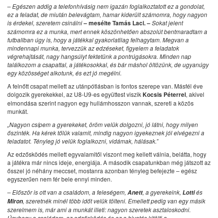
– Egészen addig a telefonhívásig nem igazán foglalkoztatott ez a gondolat,
ez a feladat, de miután belevágtam, hamar kiderült számomra, hogy nagyon
is érdekel, szeretem csinálni
– mesélte Tamás Laci. –
Sokat jelent
számomra ez a munka, mert ennek köszönhetően abszolút bentmaradtam a
futballban úgy is, hogy a játékkal gyakorlatilag felhagytam. Megvan a
mindennapi munka, tervezzük az edzéseket, figyelem a feladatok
végrehajtását, nagy hangsúlyt fektetünk a pontrúgásokra. Minden nap
találkozom a csapattal, a játékosokkal, és bár máshol öltözünk, de ugyanúgy
egy közösséget alkotunk, és ezt jó megélni.
A felnőtt csapat mellett az utánpótlásban is fontos szerepe van. Másfél éve
dolgozik gyerekekkel, az U8-U9-es együttest viszik
Kocsis Péterrel
, akivel
elmondása szerint nagyon egy hullámhosszon vannak, szereti a közös
munkát.
„Nagyon csípem a gyerekeket, öröm velük dolgozni, jó látni, hogy milyen
őszinték. Ha kérek tőlük valamit, mindig nagyon igyekeznek jól elvégezni a
feladatot. Tényleg jó velük foglalkozni, vidámak, hálásak.”
Az edzősködés mellett egyvalamitől viszont meg kellett válnia, belátta, hogy
a játékra már nincs ideje, energiája. A második csapatunkban még játszott az
ősszel jó néhány meccset, mostanra azonban tényleg befejezte – egész
egyszerűen nem fér bele ennyi minden.
– Először is ott van a családom, a feleségem,
, a gyerekeink,
és
Anett
Lotti
, szeretnék minél több időt velük tölteni. Emellett pedig van egy másik
Miron
szerelmem is, már ami a munkát illeti: nagyon szeretek asztaloskodni.
Úgyhogy a családom, az edzősködés és ez a hivatás kitölti a