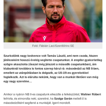
Fotó: Fábián Laci/Szentlőrinc SE
Szurkolóink nagy kedvence volt Tamás László, ami nem csoda, hiszen
játékosként hosszú évekig segítette csapatunkat. A stoplist gyakorlatilag
szögre akasztotta (ősszel még játszott a második csapatunkban), ám
klubunknál továbbra is fontos szerep hárul rá: másodedző az NB II-ben,
emellett az utánpótlásban is dolgozik, az U8-U9-es gyerekekkel
foglalkozik. Azt is elárulta nekünk, hogy van a munkát illetően van még
egy nagy szerelme…
Amikor a nyáron NB II-es csapatunk elkezdte a felkészülést,
Waltner Róbert
felhívta, és elmondta neki, szeretné, ha
Szolga Gorán
mellett ő is
másodedzőként segítené a munkáját. Igent mondott.