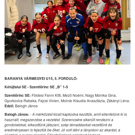
BARANYA VÁRMEGYEI U15, 5. FORDULÓ:
Kétújfalui SE - Szentlőrinc SE „B” 1-5
Szentlőrinc SE:
Földesi Fanni Kitti, Mező Noémi, Nagy Mónika Gina,
Gyurkovics Rebeka, Fajcsi Vivien, Molnár Klaudia Anasztázia, Zákányi Léna.
Edző:
Balogh János
Balogh János:
- A mérkőzést kicsit kapkodva kezdtük, amit ellenfelünk ki is
használt, megszerzése a vezetést. Szerencsére sikerült rendezni a
gondolatokat, elkezdtünk játszani, szép támadásokat vezettünk és
eredményesen is fejeztük be őket. Jó volt látni a lányokon az akarást, a
küzdést, a nyerni akarást. Ellenfelünknek soksikert kívánok.