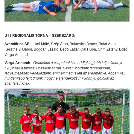
U11 REGIONÁLIS TORNA – SZEKSZÁRD:
Szentlőrinc SE:
Litkei Máté, Szép Áron, Bokrovics Bence, Bakó Áron,
Keszthelyi Gábor, Bogdán László, Bedő Lázár, Gál Huba, Grim Zétény.
Edző:
Varga Armand
Varga Armand:
- Gratulálok a csapatnak! Az eddigi legjobb teljesítményt
nyújtották a tavaszi Bozsikok során. Bátran fociztunk támadásban,
fegyelmezetten védekeztünk, aminek meg is lett az eredménye. Abban kell
mindenképp fejlődnünk, hogy ne ajándékozzunk könnyű gólokat az
ellenfeleinknek!