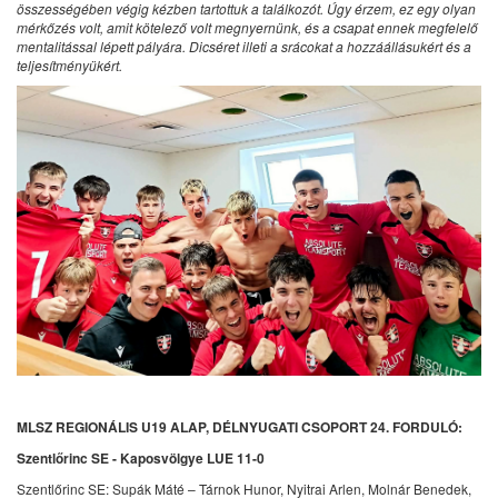
összességében végig kézben tartottuk a találkozót. Úgy érzem, ez egy olyan
mérkőzés volt, amit kötelező volt megnyernünk, és a csapat ennek megfelelő
mentalitással lépett pályára. Dicséret illeti a srácokat a hozzáállásukért és a
teljesítményükért.
MLSZ REGIONÁLIS U19 ALAP, DÉLNYUGATI CSOPORT 24. FORDULÓ:
Szentlőrinc SE - Kaposvölgye LUE 11-0
Szentlőrinc SE: Supák Máté – Tárnok Hunor, Nyitrai Arlen, Molnár Benedek,