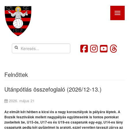
Felnőttek
Utánpótlás összefoglaló (2026/12-13.)
2026. május 21
Az elmúlt két hétben a kicsi és a nagy korosztályok is pályára léptek. A
Bozsik fesztiválok mellett nagypályás együtteseink is fontos pontokat
zsebeltek be,
U15-ös, U17-es és U19-es csapatunk egy-egy, U14-es lány
csapatunk pedig két győzelmet is aratott, ezzel veretlen tavaszt zárva az