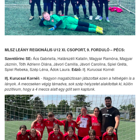
MLSZ LEÁNY REGIONÁLIS U12 XI. CSOPORT, 9. FORDULÓ – PÉCS:
Szentlőrinc SE:
Ács Gabriella, Határszéli Katalin, Magyar Ramóna, Magyar
Jázmin, Tóth Adrienn Diána, Jávori Camilla, Jávori Carolina, Spiel Gréta,
Spiel Rebeka, Szép Léna, Ádok Laura.
Edző:
ifj. Kurucsai Kornél
ifj. Kurucsai Kornél:
- Nagyon magabiztosan játszottak ezen a hétvégén is a
lányok. A meccseken végig támadva, sok szép helyzetet alakítottak ki, külön
pozitívum, hogy a 4 meccs alatt egy gólt sem kaptunk.