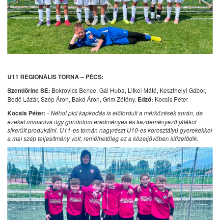
U11 REGIONÁLIS TORNA – PÉCS:
Szentlőrinc SE:
Bokrovics Bence, Gál Huba, Litkei Máté, Keszthelyi Gábor,
Bedő Lázár, Szép Áron, Bakó Áron, Grim Zétény.
Edző:
Kocsis Péter
Kocsis Péter:
- Néhol pici kapkodás is előfordult a mérkőzések során, de
ezeket orvosolva úgy gondolom eredményes és kezdeményező játékot
sikerült produkálni. U11-es tornán nagyrészt U10-es korosztályú gyerekekkel
a mai szép teljesítmény volt, remélhetőleg ez a közeljövőben kifizetődik.