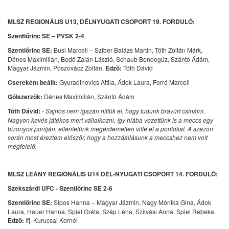
MLSZ REGIONÁLIS U13, DÉLNYUGATI CSOPORT 19. FORDULÓ:
Szentlőrinc SE – PVSK 2-4
Szentlőrinc SE:
Busi Marcell – Sziber Balázs Martin, Tóth Zoltán Márk,
Dénes Maximilián, Bedő Zalán László, Schaub Bendegúz, Szántó Ádám,
Magyar Jázmin, Poszovácz Zoltán.
Edző:
Tóth Dávid
Csereként beállt:
Gyuradinovics Attila, Ádok Laura, Forró Marcell
Gólszerzők:
Dénes Maximilián, Szántó Ádám
Tóth Dávid:
- Sajnos nem igazán hittük el, hogy tudunk bravúrt csinálni.
Nagyon kevés játékos mert vállalkozni, így hiába vezettünk is a meccs egy
bizonyos pontján, ellenfelünk megérdemelten vitte el a pontokat. A szezon
során most éreztem először, hogy a hozzáállásunk a meccshez nem volt
megfelelő.
MLSZ LEÁNY REGIONÁLIS U14 DÉL-NYUGATI CSOPORT 14. FORDULÓ:
Szekszárdi UFC - Szentlőrinc SE 2-6
Szentlőrinc SE:
Sipos Hanna – Magyar Jázmin, Nagy Mónika Gina, Ádok
Laura, Hauer Hanna, Spiel Gréta, Szép Léna, Szilvási Anna, Spiel Rebeka.
Edző:
ifj. Kurucsai Kornél