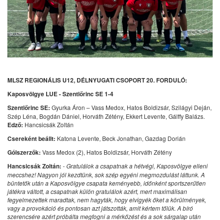
MLSZ REGIONÁLIS U12, DÉLNYUGATI CSOPORT 20. FORDULÓ:
Kaposvölgye LUE - Szentlőrinc SE 1-4
Szentlőrinc SE:
Gyurka Áron – Vass Medox, Hatos Boldizsár, Szilágyi Deján,
Szép Léna, Bogdán Dániel, Horváth Zétény, Ekkert Levente, Gálffy Balázs.
Edző:
Hancsicsák Zoltán
Csereként beállt:
Katona Levente, Beck Jonathan, Gazdag Dorián
Gólszerzők:
Vass Medox (2), Hatos Boldizsár, Horváth Zétény
Hancsicsák Zoltán:
-
Gratulálok a csapatnak a hétvégi, Kaposvölgye elleni
meccshez! Nagyon jól kezdtünk, sok szép egyéni megmozdulást láttunk. A
büntetők után a Kaposvölgye csapata keményebb, időnként sportszerűtlen
játékra váltott, a csapatnak külön gratulálok azért, mert maximálisan
fegyelmezettek maradtak, nem hagyták, hogy elvigyék őket a körülmények,
vagy a provokáció és pontosan azt játszották, amit kértem tőlük. A bíró
szerencsére azért próbálta megfogni a mérkőzést és a sok sárgalap után