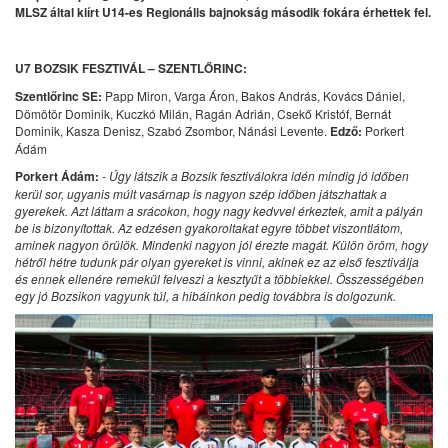
MLSZ által kiírt U14-es Regionális bajnokság második fokára érhettek fel.
U7 BOZSIK FESZTIVÁL – SZENTLŐRINC:
Szentlőrinc SE:
Papp Miron, Varga Áron, Bakos András, Kovács Dániel,
Dömötör Dominik, Kuczkó Milán, Ragán Adrián, Csekő Kristóf, Bernát
Dominik, Kasza Denisz, Szabó Zsombor, Nánási Levente.
Edző:
Porkert
Ádám
Porkert Ádám:
- Úgy látszik a Bozsik fesztiválokra idén mindig jó időben
kerül sor, ugyanis múlt vasárnap is nagyon szép időben játszhattak a
gyerekek. Azt láttam a srácokon, hogy nagy kedvvel érkeztek, amit a pályán
be is bizonyítottak. Az edzésen gyakoroltakat egyre többet viszontlátom,
aminek nagyon örülök. Mindenki nagyon jól érezte magát. Külön öröm, hogy
hétről hétre tudunk pár olyan gyereket is vinni, akinek ez az első fesztiválja
és ennek ellenére remekül felveszi a kesztyűt a többiekkel. Összességében
egy jó Bozsikon vagyunk túl, a hibáinkon pedig továbbra is dolgozunk.