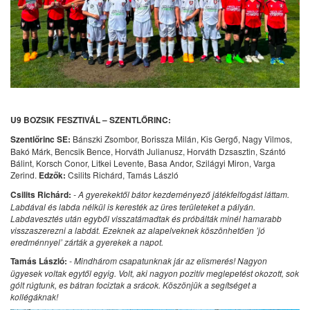
U9 BOZSIK FESZTIVÁL – SZENTLŐRINC:
Szentlőrinc SE:
Bánszki Zsombor, Borissza Milán, Kis Gergő, Nagy Vilmos,
Bakó Márk, Bencsik Bence, Horváth Julianusz, Horváth Dzsasztin, Szántó
Bálint, Korsch Conor, Litkei Levente, Basa Andor, Szilágyi Miron, Varga
Zerind.
Edzők:
Csilits Richárd, Tamás László
Csilits Richárd:
- A gyerekektől bátor kezdeményező játékfelfogást láttam.
Labdával és labda nélkül is keresték az üres területeket a pályán.
Labdavesztés után egyből visszatámadtak és próbálták minél hamarabb
visszaszerezni a labdát. Ezeknek az alapelveknek köszönhetően ’jó
eredménnyel’ zárták a gyerekek a napot.
Tamás László:
- Mindhárom csapatunknak jár az elismerés! Nagyon
ügyesek voltak egytől egyig. Volt, aki nagyon pozitív meglepetést okozott, sok
gólt rúgtunk, es bátran fociztak a srácok. Köszönjük a segítséget a
kollégáknak!