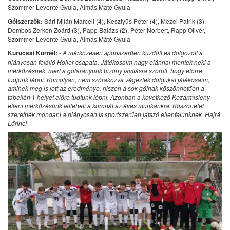
Szommer Levente Gyula, Almás Máté Gyula
Gólszerzők:
Sári Milán Marcell (4), Kesztyüs Péter (4), Mezei Patrik (3),
Dombos Zerkon Zoárd (3), Papp Balázs (2), Péter Norbert, Rapp Olivér,
Szommer Levente Gyula, Almás Máté Gyula
Kurucsai Kornél:
- A mérkőzésen sportszerűen küzdött és dolgozott a
hiányosan felálló Holler csapata. Játékosaim nagy elánnal mentek neki a
mérkőzésnek, mert a gólarányunk bizony javításra szorult, hogy előrre
tudjunk lépni. Komolyan, nem szórakozva végezték dolgukat játékosaim,
aminek meg is lett az eredménye, hiszen a sok gólnak köszönhetően a
tabellán 1 helyet előre tudtunk lépni. Azonban a következő Kozármisleny
elleni mérkőzésünk felteheti a koronát az éves munkánkra. Köszönetet
szeretnék mondani a hiányosan is sportszerűen játszó ellenfelünknek. Hajrá
Lőrinc!