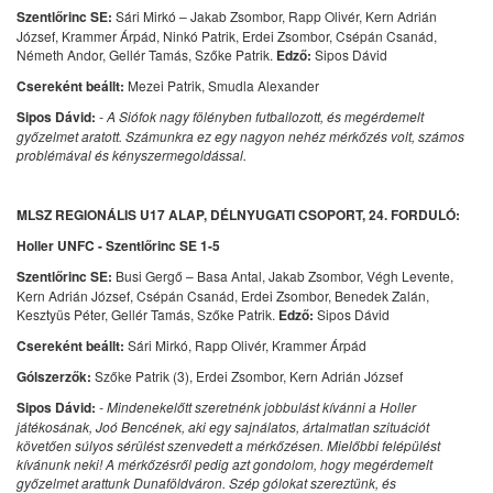
Szentlőrinc SE:
Sári Mirkó – Jakab Zsombor, Rapp Olivér, Kern Adrián
József, Krammer Árpád, Ninkó Patrik, Erdei Zsombor, Csépán Csanád,
Németh Andor, Gellér Tamás, Szőke Patrik.
Edző:
Sipos Dávid
Csereként beállt:
Mezei Patrik, Smudla Alexander
Sipos Dávid:
- A Siófok nagy fölényben futballozott, és megérdemelt
győzelmet aratott. Számunkra ez egy nagyon nehéz mérkőzés volt, számos
problémával és kényszermegoldással.
MLSZ REGIONÁLIS U17 ALAP, DÉLNYUGATI CSOPORT, 24. FORDULÓ:
Holler UNFC - Szentlőrinc SE 1-5
Szentlőrinc SE:
Busi Gergő – Basa Antal, Jakab Zsombor, Végh Levente,
Kern Adrián József, Csépán Csanád, Erdei Zsombor, Benedek Zalán,
Kesztyüs Péter, Gellér Tamás, Szőke Patrik.
Edző:
Sipos Dávid
Csereként beállt:
Sári Mirkó, Rapp Olivér, Krammer Árpád
Gólszerzők:
Szőke Patrik (3), Erdei Zsombor, Kern Adrián József
Sipos Dávid:
- Mindenekelőtt szeretnénk jobbulást kívánni a Holler
játékosának, Joó Bencének, aki egy sajnálatos, ártalmatlan szituációt
követően súlyos sérülést szenvedett a mérkőzésen. Mielőbbi felépülést
kívánunk neki! A mérkőzésről pedig azt gondolom, hogy megérdemelt
győzelmet arattunk Dunaföldváron. Szép gólokat szereztünk, és