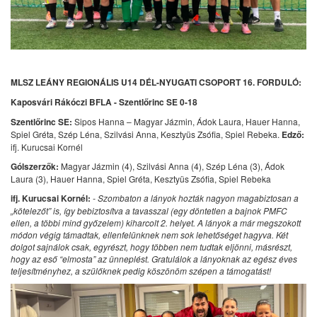
MLSZ LEÁNY REGIONÁLIS U14 DÉL-NYUGATI CSOPORT 16. FORDULÓ:
Kaposvári Rákóczi BFLA - Szentlőrinc SE 0-18
Szentlőrinc SE:
Sipos Hanna – Magyar Jázmin, Ádok Laura, Hauer Hanna,
Spiel Gréta, Szép Léna, Szilvási Anna, Kesztyüs Zsófia, Spiel Rebeka.
Edző:
ifj. Kurucsai Kornél
Gólszerzők:
Magyar Jázmin (4), Szilvási Anna (4), Szép Léna (3), Ádok
Laura (3), Hauer Hanna, Spiel Gréta, Kesztyüs Zsófia, Spiel Rebeka
ifj. Kurucsai Kornél:
- Szombaton a lányok hozták nagyon magabiztosan a
„kötelezőt” is, így bebiztosítva a tavasszal (egy döntetlen a bajnok PMFC
ellen, a többi mind győzelem) kiharcolt 2. helyet. A lányok a már megszokott
módon végig támadtak, ellenfelünknek nem sok lehetőséget hagyva. Két
dolgot sajnálok csak, egyrészt, hogy többen nem tudtak eljönni, másrészt,
hogy az eső “elmosta” az ünneplést.
Gratulálok a lányoknak az egész éves
teljesítményhez, a szülőknek pedig köszönöm szépen a támogatást!