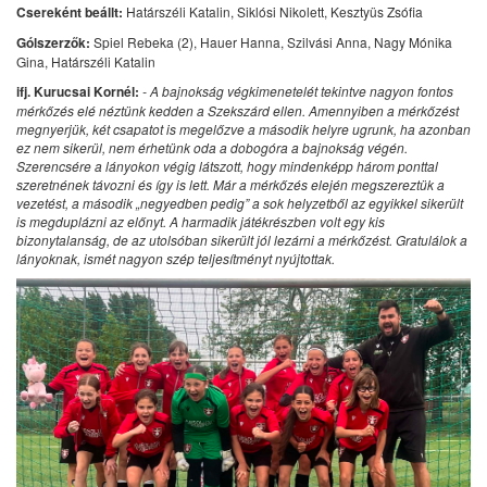
Csereként beállt:
Határszéli Katalin, Siklósi Nikolett, Kesztyüs Zsófia
Gólszerzők:
Spiel Rebeka (2), Hauer Hanna, Szilvási Anna, Nagy Mónika
Gina, Határszéli Katalin
ifj. Kurucsai Kornél:
- A bajnokság végkimenetelét tekintve nagyon fontos
mérkőzés elé néztünk kedden a Szekszárd ellen. Amennyiben a mérkőzést
megnyerjük, két csapatot is megelőzve a második helyre ugrunk, ha azonban
ez nem sikerül, nem érhetünk oda a dobogóra a bajnokság végén.
Szerencsére a lányokon végig látszott, hogy mindenképp három ponttal
szeretnének távozni és így is lett. Már a mérkőzés elején megszereztük a
vezetést, a második „negyedben pedig” a sok helyzetből az egyikkel sikerült
is megduplázni az előnyt. A harmadik játékrészben volt egy kis
bizonytalanság, de az utolsóban sikerült jól lezárni a mérkőzést. Gratulálok a
lányoknak, ismét nagyon szép teljesítményt nyújtottak.