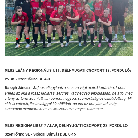
MLSZ LEÁNY REGIONÁLIS U16, DÉLNYUGATI CSOPORT 18. FORDULÓ:
PVSK - Szentlőrinc SE 4-0
Balogh János:
- Sajnos elfogytunk a szezon végi utolsó fordulóra. Lehet
ennek az oka a rossz időjárás, sérülés, vagy egyéb elfoglaltság, de attól még
a tény az tény. Ez miatt van bennem egy kis szomorúság és csalódottság. Mi,
akik itt voltunk, tisztességgel küzdöttünk, de ma ez ennyire volt elég.
Gratulálok ellenfelünknek és köszönöm a lányok kitartását!
MLSZ REGIONÁLIS U17 ALAP, DÉLNYUGATI CSOPORT, 23. FORDULÓ:
Szentlőrinc SE - Siófoki Bányász SE 0-15