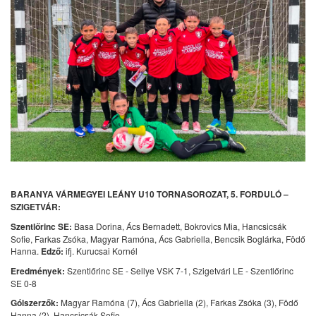
BARANYA VÁRMEGYEI LEÁNY U10 TORNASOROZAT, 5. FORDULÓ –
SZIGETVÁR:
Szentlőrinc SE:
Basa Dorina, Ács Bernadett, Bokrovics Mia, Hancsicsák
Sofie, Farkas Zsóka, Magyar Ramóna, Ács Gabriella, Bencsik Boglárka, Födő
Hanna.
Edző:
ifj. Kurucsai Kornél
Eredmények:
Szentlőrinc SE - Sellye VSK 7-1, Szigetvári LE - Szentlőrinc
SE 0-8
Gólszerzők:
Magyar Ramóna (7), Ács Gabriella (2), Farkas Zsóka (3), Födő
Hanna (2), Hancsicsák Sofie