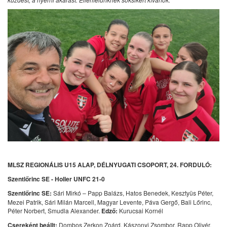
MLSZ REGIONÁLIS U15 ALAP, DÉLNYUGATI CSOPORT, 24. FORDULÓ:
Szentlőrinc SE - Holler UNFC 21-0
Szentlőrinc SE:
Sári Mirkó – Papp Balázs, Hatos Benedek, Kesztyüs Péter,
Mezei Patrik, Sári Milán Marcell, Magyar Levente, Páva Gergő, Bali Lőrinc,
Péter Norbert, Smudla Alexander.
Edző:
Kurucsai Kornél
Csereként beállt:
Dombos Zerkon Zoárd, Kászonyi Zsombor, Rapp Olivér,