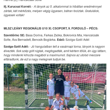
ifj. Kurucsai Kornél:
- A lányok az 5. alkalommal is hibátlan eredménnyel
zártak, két mérkőzés, melyen végig ügyesen, bátran fociztak. Gratulálok,
ügyesek voltak!
MLSZ LEÁNY REGIONÁLIS U10 XI. CSOPORT, 9. FORDULÓ – PÉCS:
Szentlőrinc SE:
Basa Dorina, Farkas Zsóka, Bokrovics Mia, Hancsicsák
Sofie, Ács Bernadett, Bencsik Boglárka.
Edző:
Szolga-Széll Adél
Szolga-Széll Adél:
- Jó hangulatban telt a vasárnapi torna, lányok is nagyon
élvezték. Sok szép gólt rúgtak, megfogadták, amit kértem tőlük, én úgy láttam,
hogy mindenki kihozta magából a maximumot. Sajnos az utolsó meccsre
elfáradtunk, de ezt a nagy melegnek tudjuk be.