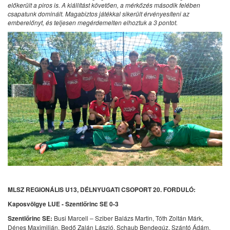
előkerült a piros is. A kiállítást követően, a mérkőzés második felében
csapatunk dominált. Magabiztos játékkal sikerült érvényesíteni az
emberelőnyt, és teljesen megérdemelten elhoztuk a 3 pontot.
MLSZ REGIONÁLIS U13, DÉLNYUGATI CSOPORT 20. FORDULÓ:
Kaposvölgye LUE - Szentlőrinc SE 0-3
Szentlőrinc SE:
Busi Marcell – Sziber Balázs Martin, Tóth Zoltán Márk,
Dénes Maximilián, Bedő Zalán László, Schaub Bendegúz, Szántó Ádám,