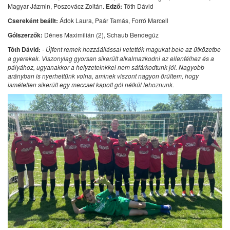
Magyar Jázmin, Poszovácz Zoltán.
Edző:
Tóth Dávid
Csereként beállt:
Ádok Laura, Paár Tamás, Forró Marcell
Gólszerzők:
Dénes Maximilián (2), Schaub Bendegúz
Tóth Dávid:
- Újfent remek hozzáállással vetették magukat bele az ütközetbe
a gyerekek. Viszonylag gyorsan sikerült alkalmazkodni az ellenfélhez és a
pályához, ugyanakkor a helyzeteinkkel nem sáfárkodtunk jól. Nagyobb
arányban is nyerhettünk volna, aminek viszont nagyon örültem, hogy
ismételten sikerült egy meccset kapott gól nélkül lehoznunk.