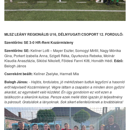
MLSZ LEÁNY REGIONÁLIS U16, DÉLNYUGATI CSOPORT 12. FORDULÓ:
Szentlőrinc SE 3-0 HR-Rent Kozármisleny
Szentlőrinc SE:
Kellner Lotti – Mayer Eszter, Somogyi Mirtill, Nagy Mónika
Gina, Porkert Izabella Anna, Szigeti Réka, Gyurkovics Rebeka, Molnár
Klaudia Anasztázia, Siklósi Nikolett, Földesi Fanni Kitti, Horváth Hédi.
Edző:
Balogh János
Csereként beállt:
Kellner Zselyke, Harmati Mia
Balogh János:
- Hajtós, fordulatos, jó mérkőzésen tudtuk legyőzni a hasonló
erőt képviselő Kozármislenyt. Végre láttam a csapaton a minden áron győzni
akarást, az egymásért való küzdést. Én úgy gondolom ez volt ezen a
találkozón a sikerünk kulcsa. Persze ezek mellé több igazán jó teljesítmény
is párosult. Gratulálok a lányoknak. Sok sikert ellenfelünknek a továbbiakra!