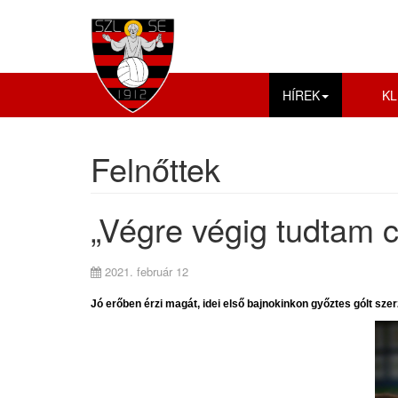
HÍREK
KL
Felnőttek
„Végre végig tudtam cs
2021. február 12
Jó erőben érzi magát, idei első bajnokinkon győztes gólt sze