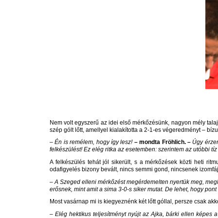
Nem volt egyszerű az idei első mérkőzésünk, nagyon mély talaj
szép gólt lőtt, amellyel kialakította a 2-1-es végeredményt – 
– Én is remélem, hogy így lesz!
– mondta Fröhlich. –
Úgy érzem
felkészülést! Ez elég ritka az esetemben: szerintem az utóbbi tí
A felkészülés tehát jól sikerült, s a mérkőzések közti heti r
odafigyelés bizony bevált, nincs semmi gond, nincsenek izomfá
– A Szeged elleni mérkőzést megérdemelten nyertük meg, megk
erősnek, mint amit a sima 3-0-s siker mutat. De lehet, hogy pont 
Most vasárnap mi is kiegyeznénk két lőtt góllal, persze csak ak
– Elég hektikus teljesítményt nyújt az Ajka, bárki ellen képes