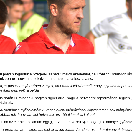
ú pályán fogadtuk a Szeged-Csanád Grosics Akadémiát, de Fröhlich Rolandon látszo
bízunk benne, hogy még sok ilyen megmozdulása lesz tavasszal.
, jó passzban, jó erőben vagyok, ami annak köszönhető, hogy egyetlen napot sem
z évben nem volt rá példa.
itmus során is mindenki nagyon figyel arra, hogy a hétvégére topformában legyen 
jdalmak.
üzdöttünk a győzelemért! A Vasas elleni mérkőzéssel kapcsolatban sok hiányérze
abban jók, hogy van két helyzetük, és abból lőnek is két gólt.
kor, ha az ellenfél maximum egyig jut. A 11. helyezett Ajkát fogadjuk, amelyet győ
 a jó eredményre, miként bárkitől ki is tud kapni. Az időjárás, a körülmények biz