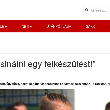
UB
NB II
UTÁNPÓTLÁS
SAKK
inálni egy felkészülést!”
rzett, úgy tűnik, sokat segíthet csapatunknak a tavaszi szezonban – Fröhlich Ro