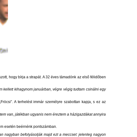
tt, hogy bírja a strapát. A 32 éves támadónk az első félidőben
 kellett kihagynom januárban, végre végig tudtam csinálni egy
„Fröcsi”. A terhelést immár személyre szabottan kapja, s ez az
tem van, játékban ugyanis nem éreztem a házigazdákat annyira
zelem esetén beérnénk pontszámban.
tosan nagyban befolyásolják majd ezt a meccset: jelenleg nagyon