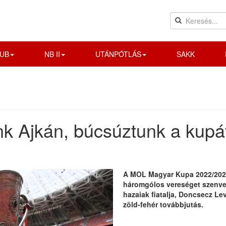
UB
NB II
UTÁNPÓTLÁS
SAKK
k Ajkán, búcsúztunk a kupá
A MOL Magyar Kupa 2022/2023
háromgólos vereséget szenve
hazaiak fiatalja, Doncsecz Le
zöld-fehér továbbjutás.