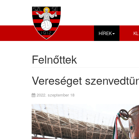
HÍREK
KL
Felnőttek
Vereséget szenvedtün
2022. szeptember 18