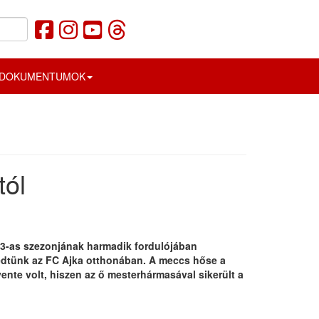
DOKUMENTUMOK
tól
-as szezonjának harmadik fordulójában
dtünk az FC Ajka otthonában. A meccs hőse a
vente volt, hiszen az ő mesterhármasával sikerült a