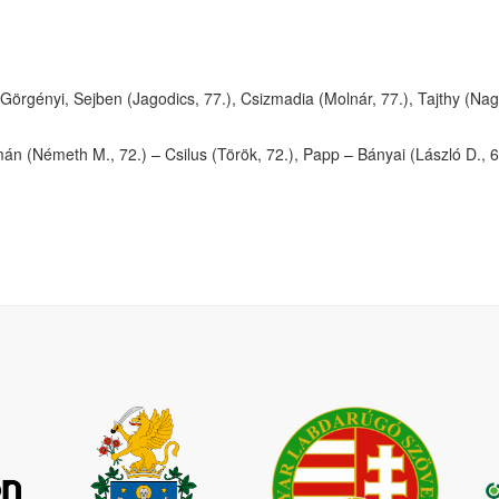
örgényi, Sejben (Jagodics, 77.), Csizmadia (Molnár, 77.), Tajthy (Nagy
 (Németh M., 72.) – Csilus (Török, 72.), Papp – Bányai (László D., 61.