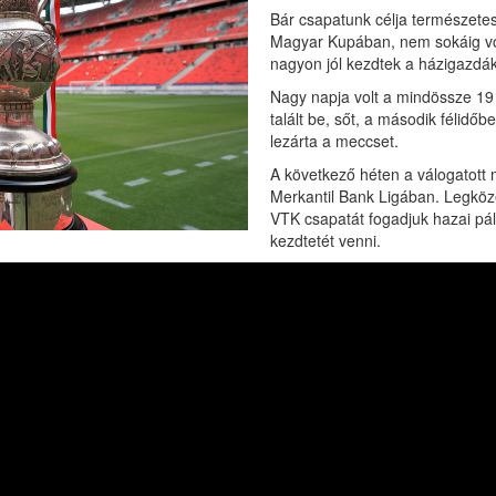
Bár csapatunk célja természetes
Magyar Kupában, nem sokáig vol
nagyon jól kezdtek a házigazdák,
Nagy napja volt a mindössze 19
talált be, sőt, a második félidő
lezárta a meccset.
A következő héten a válogatott
Merkantil Bank Ligában. Legköz
VTK csapatát fogadjuk hazai pál
kezdtetét venni.