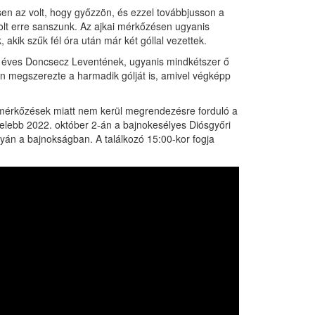
en az volt, hogy győzzön, és ezzel továbbjusson a
t erre sanszunk. Az ajkai mérkőzésen ugyanis
 akik szűk fél óra után már két góllal vezettek.
 éves Doncsecz Leventének, ugyanis mindkétszer ő
ben megszerezte a harmadik gólját is, amivel végképp
 mérkőzések miatt nem kerül megrendezésre forduló a
elebb 2022. október 2-án a bajnokesélyes Diósgyőri
yán a bajnokságban. A találkozó 15:00-kor fogja