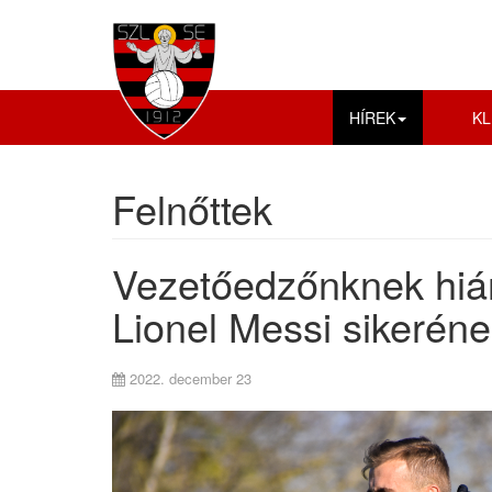
HÍREK
KL
Felnőttek
Vezetőedzőnknek hián
Lionel Messi sikerén
2022. december 23