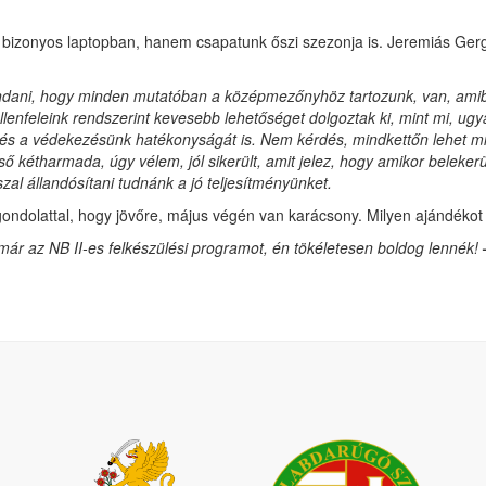
 a bizonyos laptopban, hanem csapatunk őszi szezonja is. Jeremiás Ger
ondani, hogy minden mutatóban a középmezőnyhöz tartozunk, van, amibe
enfeleink rendszerint kevesebb lehetőséget dolgoztak ki, mint mi, ugy
k és a védekezésünk hatékonyságát is. Nem kérdés, mindkettőn lehet mi
lső kétharmada, úgy vélem, jól sikerült, amit jelez, hogy amikor beleker
zal állandósítani tudnánk a jó teljesítményünket.
gondolattal, hogy jövőre, május végén van karácsony. Milyen ajándékot 
már az NB II-es felkészülési programot, én tökéletesen boldog lennék!