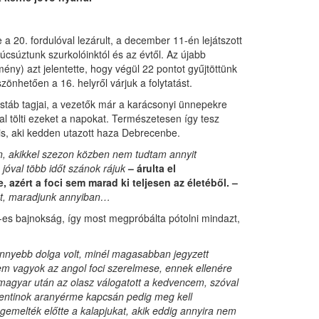
a 20. fordulóval lezárult, a december 11-én lejátszott
búcsúztunk szurkolóinktól és az évtől. Az újabb
ény) azt jelentette, hogy végül 22 pontot gyűjtöttünk
zönhetően a 16. helyről várjuk a folytatást.
stáb tagjai, a vezetők már a karácsonyi ünnepekre
al tölti ezeket a napokat. Természetesen így tesz
s, aki kedden utazott haza Debrecenbe.
n, akikkel szezon közben nem tudtam annyit
 jóval több időt szánok rájuk
– árulta el
 azért a foci sem marad ki teljesen az életéből. –
ot, maradjunk annyiban…
-es bajnokság, így most megpróbálta pótolni mindazt,
könnyebb dolga volt, minél magasabban jegyzett
nem vagyok az angol foci szerelmese, ennek ellenére
 magyar után az olasz válogatott a kedvencem, szóval
argentinok aranyérme kapcsán pedig meg kell
gemelték előtte a kalapjukat, akik eddig annyira nem