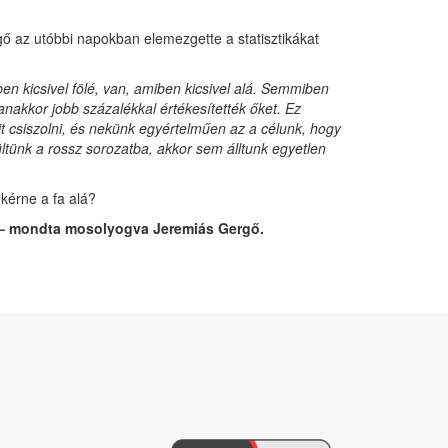
gő az utóbbi napokban elemezgette a statisztikákat
n kicsivel fölé, van, amiben kicsivel alá. Semmiben
anakkor jobb százalékkal értékesítették őket. Ez
t csiszolni, és nekünk egyértelműen az a célunk, hogy
ültünk a rossz sorozatba, akkor sem álltunk egyetlen
kérne a fa alá?
– mondta mosolyogva Jeremiás Gergő.