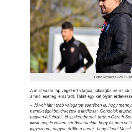
Fotó: Kovácsevics Dus
A múlt vasárnap véget ért világbajnokságba nem tudott
amiről esetleg lemaradt. Talált egy-két olyan érdekesség
– Jó volt látni több válogatott esetében is, hogy menn
bajnokságokból érkeztek a játékosai. Gondolok itt pél
nagyon felkészült, jó szakembernek tartom Gareth Sout
kicsit meg is voltam sértődve amiatt, hogy ők nem volt
jegyeznem, nagyon örültem annak, hogy Lionel Messi vi