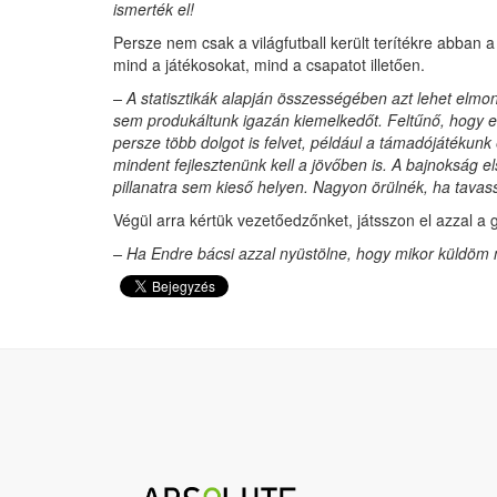
ismerték el!
Persze nem csak a világfutball került terítékre abban
mind a játékosokat, mind a csapatot illetően.
– A statisztikák alapján összességében azt lehet elm
sem produkáltunk igazán kiemelkedőt. Feltűnő, hogy ell
persze több dolgot is felvet, például a támadójátékun
mindent fejlesztenünk kell a jövőben is. A bajnokság e
pillanatra sem kieső helyen. Nagyon örülnék, ha tavass
Végül arra kértük vezetőedzőnket, játsszon el azzal a 
– Ha Endre bácsi azzal nyüstölne, hogy mikor küldöm 