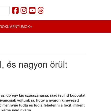
DOKUMENTUMOK
, és nagyon örült
 az idő egy kis szusszanásra, ráadásul itt kopogtat
Kíváncsiak voltunk rá, hogy a nyáron kinevezett
mennyire tudta és tudja félretenni a focit, miként
 kérne jövő nyárra.