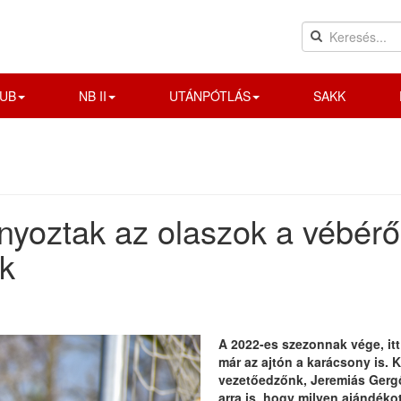
UB
NB II
UTÁNPÓTLÁS
SAKK
yoztak az olaszok a vébéről
ek
A 2022-es szezonnak vége, itt
már az ajtón a karácsony is. 
vezetőedzőnk, Jeremiás Gergő 
arra is, hogy milyen ajándékot