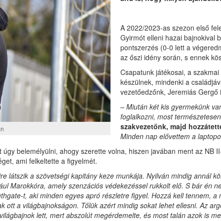
A 2022/2023-as szezon első fele 
Gyirmót elleni hazai bajnokival 
pontszerzés (0-0 lett a végeredm
az őszi idény során, s ennek kös
Csapatunk játékosai, a szakmai 
készülnek, mindenki a családjáv
vezetőedzőnk, Jeremiás Gergő i
– Miután két kis gyermekünk va
foglalkozni, most természetesen
szakvezetőnk, majd hozzátette,
án
Minden nap elővettem a laptop
 úgy belemélyülni, ahogy szerette volna, hiszen javában ment az NB II
et, ami felkeltette a figyelmét.
yire látszik a szövetségi kapitány keze munkája. Nyilván mindig annál 
dául Marokkóra, amely szenzációs védekezéssel rukkolt elő. S bár én 
hgate-t, aki minden egyes apró részletre figyel. Hozzá kell tennem, a
ak ott a világbajnokságon. Tőlük azért mindig sokat lehet ellesni. Az 
lágbajnok lett, mert abszolút megérdemelte, és most talán azok is me