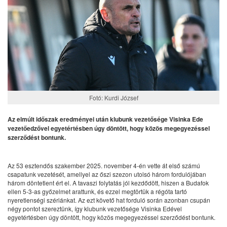
Fotó: Kurdi József
Az elmúlt időszak eredményei után klubunk vezetősége Visinka Ede
vezetőedzővel egyetértésben úgy döntött, hogy közös megegyezéssel
szerződést bontunk.
Az 53 esztendős szakember 2025. november 4-én vette át első számú
csapatunk vezetését, amellyel az őszi szezon utolsó három fordulójában
három döntetlent ért el. A tavaszi folytatás jól kezdődött, hiszen a Budafok
ellen 5-3-as győzelmet arattunk, és ezzel megtörtük a régóta tartó
nyeretlenségi szériánkat. Az ezt követő hat forduló során azonban csupán
négy pontot szereztünk, így klubunk vezetősége Visinka Edével
egyetértésben úgy döntött, hogy közös megegyezéssel szerződést bontunk.