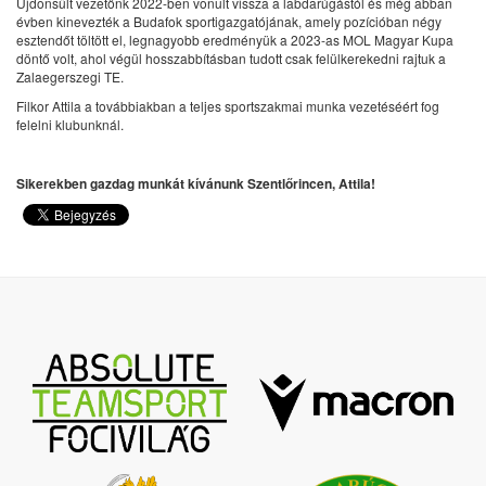
Újdonsült vezetőnk 2022-ben vonult vissza a labdarúgástól és még abban
évben kinevezték a Budafok sportigazgatójának, amely pozícióban négy
esztendőt töltött el, legnagyobb eredményük a 2023-as MOL Magyar Kupa
döntő volt, ahol végül hosszabbításban tudott csak felülkerekedni rajtuk a
Zalaegerszegi TE.
Filkor Attila a továbbiakban a teljes sportszakmai munka vezetéséért fog
felelni klubunknál.
Sikerekben gazdag munkát kívánunk Szentlőrincen, Attila!