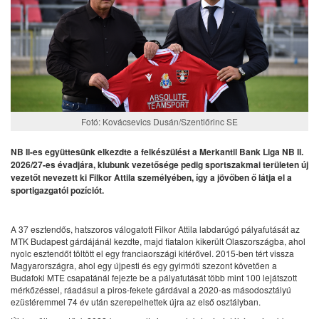
Fotó: Kovácsevics Dusán/Szentlőrinc SE
NB II-es együttesünk elkezdte a felkészülést a Merkantil Bank Liga NB II.
2026/27-es évadjára, klubunk vezetősége pedig sportszakmai területen új
vezetőt nevezett ki Filkor Attila személyében, így a jövőben ő látja el a
sportigazgatói pozíciót.
A 37 esztendős, hatszoros válogatott Filkor Attila labdarúgó pályafutását az
MTK Budapest gárdájánál kezdte, majd fiatalon kikerült Olaszországba, ahol
nyolc esztendőt töltött el egy franciaországi kitérővel. 2015-ben tért vissza
Magyarországra, ahol egy újpesti és egy gyirmóti szezont követően a
Budafoki MTE csapatánál fejezte be a pályafutását több mint 100 lejátszott
mérkőzéssel, ráadásul a piros-fekete gárdával a 2020-as másodosztályú
ezüstéremmel 74 év után szerepelhettek újra az első osztályban.