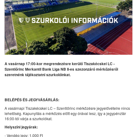
A vasárnap 17:00-kor megrendezésre kerülő Tiszakécskei LC -
Szentlőrinc Merkantil Bank Liga NB II-es szezonzáró mérkőzésről
szeretnénk tájékoztatni szurkolóinkat.
BELÉPÉS ÉS JEGYVÁSÁRLÁS:
A vasárnapi Tiszakécskei LC – Szentlőrinc mérkőzésre jegyelővételre nincs
lehetőség. Kapunyitás a mérkőzés előtt egy órával lesz, így a jegypénztár
16:00-tól várja a szurkolókat.
Helyszíni jegyárak:
- Vendég jegy: 1.000 Ft