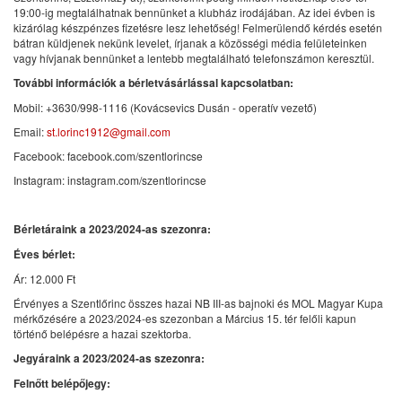
19:00-ig megtalálhatnak bennünket a klubház irodájában. Az idei évben is
kizárólag készpénzes fizetésre lesz lehetőség! Felmerülendő kérdés esetén
bátran küldjenek nekünk levelet, írjanak a közösségi média felületeinken
vagy hívjanak bennünket a lentebb megtalálható telefonszámon keresztül.
További információk a bérletvásárlással kapcsolatban:
Mobil: +3630/998-1116 (Kovácsevics Dusán - operatív vezető)
Email:
st.lorinc1912@gmail.com
Facebook: facebook.com/szentlorincse
Instagram: instagram.com/szentlorincse
Bérletáraink a 2023/2024-as szezonra:
Éves bérlet:
Ár: 12.000 Ft
Érvényes a Szentlőrinc összes hazai NB III-as bajnoki és MOL Magyar Kupa
mérkőzésére a 2023/2024-es szezonban a Március 15. tér felőli kapun
történő belépésre a hazai szektorba.
Jegyáraink a 2023/2024-as szezonra:
Felnőtt belépőjegy: