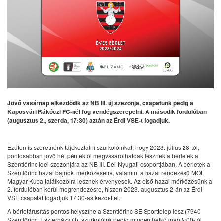
Jövő vasárnap elkezdődik az NB III. új szezonja, csapatunk pedig a
Kaposvári Rákóczi FC-nél fog vendégszerepelni. A második fordulóban
(augusztus 2., szerda, 17:30) aztán az Érdi VSE-t fogadjuk.
Ezúton is szeretnénk tájékoztatni szurkolóinkat, hogy 2023. július 28-tól,
pontosabban jövő hét péntektől megvásárolhatóak lesznek a bérletek a
Szentlőrinc idei szezonjára az NB III. Dél-Nyugati csoportjában. A bérletek a
Szentlőrinc hazai bajnoki mérkőzéseire, valamint a hazai rendezésű MOL
Magyar Kupa találkozóira lesznek érvényesek. Az első hazai mérkőzésünk a
2. fordulóban kerül megrendezésre, hiszen 2023. augusztus 2-án az Érdi
VSE csapatát fogadjuk 17:30-as kezdettel.
A bérletárusítás pontos helyszíne a Szentlőrinc SE Sporttelep lesz (7940
Szentlőrinc, Eszterházy út), szurkolóink pedig minden hétköznap 9:00-tól