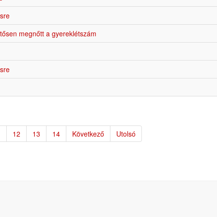
csre
ntősen megnőtt a gyereklétszám
csre
1
12
13
14
Következő
Utolsó