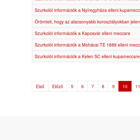
Szurkolói információk a Nyíregyháza elleni kupamec
Örömteli, hogy az alacsonyabb korosztályokban jele
Szurkolói információk a Kaposvár elleni meccsre
Szurkolói információk a Mohácsi TE 1888 elleni mec
Szurkolói információk a Kelen SC elleni kupameccsre
Első
Előző
5
6
7
8
9
10
1