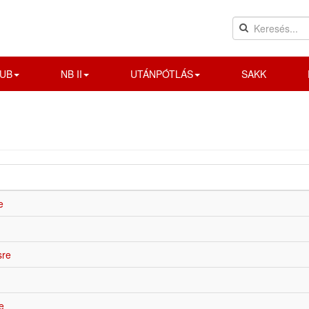
UB
NB II
UTÁNPÓTLÁS
SAKK
e
sre
e