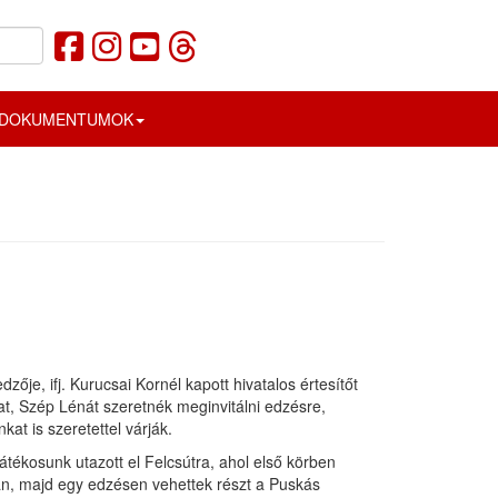
DOKUMENTUMOK
ője, ifj. Kurucsai Kornél kapott hivatalos értesítőt
t, Szép Lénát szeretnék meginvitálni edzésre,
kat is szeretettel várják.
átékosunk utazott el Felcsútra, ahol első körben
n, majd egy edzésen vehettek részt a Puskás