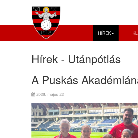
HÍREK
KL
Hírek - Utánpótlás
A Puskás Akadémiánál 
2026. május 22