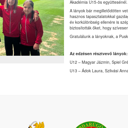
Akadémia U15-ös együttesénél.
A lányok bár megilletődötten ve
hasznos tapasztalatokkal gazdag
év korkülönbség ellenére is szé
biztosították őket, hogy szívesen
Gratulálunk a lányoknak, a Pus
Az edzésen résztvevő lányok:
U12 – Magyar Jázmin, Spiel Gré
U13 – Ádok Laura, Szilvási Ann