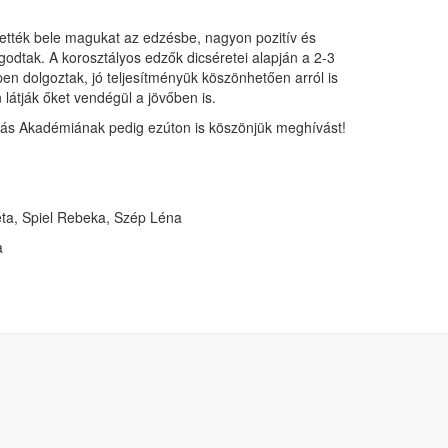
tették bele magukat az edzésbe, nagyon pozitív és
odtak. A korosztályos edzők dicséretei alapján a 2-3
pen dolgoztak, jó teljesítményük köszönhetően arról is
 látják őket vendégül a jövőben is.
kás Akadémiának pedig ezúton is köszönjük meghívást!
ta, Spiel Rebeka, Szép Léna
a