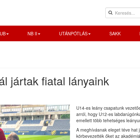
UB
NB II
UTÁNPÓTLÁS
SAKK
jártak fiatal lányaink
U14-es leány csapatunk vezetőedz
arról, hogy U12-es labdarúgónka
emellett több tehetséges leányun
A meghívásnak eleget téve hat j
körbevezették őket az akadémiá