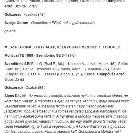
(Császár, 70.), Porkert, Lasanc, Jung, Egréder, Fazekas, Fodor.
Utánpótlás
edző:
Szolga Gorán
Gólszerző:
Fazekas (18.)
Szolga Gorán:
- Gratulálok a PEAC-nak a győzelemhez!
galéria
MLSZ REGIONÁLIS U17 ALAP, DÉLNYUGATI CSOPORT 1. FORDULÓ:
Mohácsi TE 1888 - Szentlőrinc SE 3-1 (1-0)
Szentlőrinc SE:
Busi G. (Busi B., 86.) – Németh A., Jakab (Mudik, 46.), Szőke
(Kern, 86.), Benkő (Szommer, 46.), Ninkó, Végh L. (Benedek, 75.), Gellér
(Csépán, 86.), Basa A., Fazekas (Balogh B., 21.), Csabai.
Utánpótlás edző:
Sipos Dávid
Gólszerzők:
Csabai (84.)
Sipos Dávid:
- Az eredmény alapján a hazaiak győzelme simának tűnhet, de
korántsem volt az. A mérkőzés elején hátrányba kerültünk, majd sérülés miatt
változtatnunk kellett. A második félidő elején nagy mezőnyfölényben
játszottunk, több lehetőségünk is volt és rengeteg szögletet harcoltunk ki, de
nem tudtuk ezeket gólra váltani. A hajrában a Mohács megszerezte második
gólját, amire gyorsan válaszolni tudtunk, ám egy újabb gyors támadás végén
ismét betaláltak, így 3-1 lett a végeredmény. A koncentráción és a gyorsabb
döntéshozatalon mindenképp javítanunk kell. Gratulálunk a Mohácsnak!