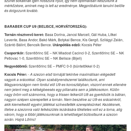
szünet sokaknak igen hosszúra nyúlt, így nem optimálisan készültünk a
mérkőzésre, aminek meg is lett az eredménye. Megpróbálunk tanulni belőle
és dolgozunk tovább.
BARABER CUP U9 (BELISCE, HORVÁTORSZÁG):
Tornán résztvevő keret:
Basa Dorina, Jancsi Marcell, Gál Huba, Litkei
Levente, Basa Andor, Bakó Márk, Botykai Bence, Kis Gergő, Szilágyi Zalán,
Szántó Bálint, Bencsik Bence.
Utánpótlás edző:
Kocsis Péter
Csoportkör:
Szentlőrinc SE – NK Mladost Cacinci 0-2, Szentlőrinc SE – NK
Petlovac 1-0, Szentlőrinc SE – NK Belisce (Bijeli)
Negyeddöntő:
Szentlőrinc SE – PMFC 0-0 (büntetőkkel 0-2)
Kocsis Péter:
-
A szezon első tornáját tekintve maximálisan elégedett
vagyok a srácokkal. Olyan szabályrendszerrel találkoztunk, ami
Magyarországon nem fordul elő U9-es korosztályban, viszont ennek ellenére
nem jelent meg a kétségbeesés egy pillanatra sem a játékosokon. Külön
nagy öröm volt számomra, hogy a frissen felkerült U8-as gyerkőcök is bátran,
nagyon szépen szerepeltek a tornán. Nem beszélve az U9-es srácainkról,
akik kiemelkedő egyéni játékkal színesítették szereplésünket. Kezdésnek,
illetve a szezonra való felkészülés lezárására tökéletes volt ez a torna, alig
várom, hogy a többi játékosunknak is lehetőséget biztosítsunk a szezon
során. Hajrá Lőrinc!