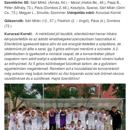
Szentlőrinc SE:
Sári Mirkó. (Almás, 64.) – Mezei (Hatos Be., 46.), Papp B.,
Péter (Mihály, 73.), Páva (Dombos Z, 46.), Kesztyüs, Sparas, Sári Milán (Grim
Cs., 73.), Magyar L., Smudla, Szommer.
Utánpótlás edző:
Kurucsai Kornél
Gólszerzők:
Sári Milán (12., 57.), Fledrich (2. – öngól), Páva (4.), Dombos
(72.)
Kurucsai Kornél:
- A mérkőzést jól kezdtük, ellenfelünket hamar hibára
kényszerítettük és az adódó lehetőségeket szenzációsan használtuk ki.
Ellenfelünk igyekezett talpra állni és sok energiát fektettek a szépítésre, de
védelmünk jól állta a sarat, így 3 gólos előnnyel mentünk a szünetre. A 2.
játékrészben is igyekezett a mohácsi csapat, de a koncentráltan játszó
csapatom nem adott esélyt a szépítésre, sőt 2 gyors kontrából növelni tudtuk
az előnyünket. Az 5 gólos különbséget túlzottnak tartom, de a győzelem
egyértelműen megérdemelt. Remélem ezt a hozzáállást és koncentrációt
még sokszor meg tudjuk ismételni az ősz folyamán ezzel sok örömet okozva
vezetőinknek és a szülőknek. Hajrá Szentlőrinc!