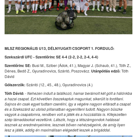
MLSZ REGIONÁLIS U13, DÉLNYUGATI CSOPORT 1. FORDULÓ:
Szekszárdi UFC - Szentlőrinc SE 4-4 (2-2, 2-2, 2-4, 4-4)
Szentlőrinc SE:
Busi M., Sziber (Ádok, 41.), Magyar J. (Schaub, 41.), Tóth Z.,
Dénes, Bedő Z., Gyuradinovics, Szántó, Poszovácz.
Utánpótlás edző:
Tóth
Dávid
Gólszerzők:
Szántó (12., 45., 48.), Gyuradinovics (4.)
Tóth Dávid:
- Nehezen indult a találkozó, hamar berámolt két gólt a hálónkba
a hazai csapat. Ezt követően összekaptuk magunkat, sikerült is fordítani.
Sajnos én csak egyet tudtam cserélni, így a végére nagyon elfáradt a csapat
és a Szekszárd az utolsó pillanatban egyenlíteni tudott. Nagyon büszke
vagyok a csapatomra, rendben volt a játék és a hozzáállás is. Kifejezetten
szép támadásokat vezettünk. Látszik, hogy a létszámgondok hatással
lesznek az eredményeinkre, lesznek bőven nehézségeink, de amíg ilyen
lesz a játék, addig én maximálisan elégedett leszek a brigáddal.