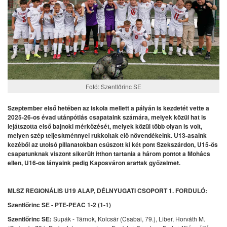
Fotó: Szentlőrinc SE
Szeptember első hetében az iskola mellett a pályán is kezdetét vette a
2025-26-os évad utánpótlás csapataink számára, melyek közül hat is
lejátszotta első bajnoki mérkőzését, melyek közül több olyan is volt,
melyen szép teljesítménnyel rukkoltak elő növendékeink. U13-asaink
kezéből az utolsó pillanatokban csúszott ki két pont Szekszárdon, U15-ös
csapatunknak viszont sikerült itthon tartania a három pontot a Mohács
ellen, U16-os lányaink pedig Kaposváron arattak győzelmet.
MLSZ REGIONÁLIS U19 ALAP, DÉLNYUGATI CSOPORT 1. FORDULÓ:
Szentlőrinc SE - PTE-PEAC 1-2 (1-1)
Szentlőrinc SE:
Supák - Tárnok, Kolcsár (Csabai, 79.), Liber, Horváth M.