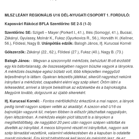
MLSZ LEÁNY REGIONÁLIS U16 DÉL-NYUGATI CSOPORT 1. FORDULÓ:
Kaposvári Rákóczi BFLA Szentlőrinc SE 2-5 (1-3)
Szentlőrinc SE:
Szigeti – Mayer (Porkert I., 41.), Illés (Somogyi, 41.), Bucsai,
Zákányi, Gyulassy, Molnár K., Fuksz (Gyurkovics R., 56.), Horváth H. (Kellner,
56.), Földesi, Nagy B.
Utánpótlás edzők:
Balogh János, ifj. Kurucsai Kornél
Gólszerzők:
Zákányi (22., 62.), Földesi (27.), Fuksz (40.), Nagy B. (73.)
Balogh János:
- Megvan a szezonnyitó mérkőzés, behúztuk! Itt-ott érződött
egy kis bátortalanság, de összességében nagyon büszke vagyok a lányokra.
A mérkőzés összképe egész bíztató volt, több kifejezetten meggyőző
teljesítményt is láttam. Gyakran tetszetős játékkal, sikerült nagyrészt nekünk
irányítani a mérkőzést, csapatként elérni egy szép sikert. Öröm látni a
lelkesedést, amivel a lányok beleállnak az edzésekbe és a bajnokságba.
Megyünk tovább, dolgozunk az újabb sikerekért.
ifj. Kurucsai Kornél:
- Fontos mérföldkőhöz érkeztünk a mai napon, a lányok
pedig ismét nagyon szépen vették az akadályt. A szezon első U16-os
bajnokiján vagyunk túl, melyen többen is először játszhattak nagypályán,
ilyen létszámban. A mérkőzés elején picit látszott is a lányokon a
megilletődöttség, de nagyjából 20 perc után nagyon szépen váltottak és
átvették az irányitást. A meccs túlnyomó részét mi irányítottuk, nagyon sok
szép támadást vezettünk, valamint védekezésben és a kapuban is odatette
magát mindenki. Egy kicsit bátrabbnak kell lenni és mégjobb lesz, de ez