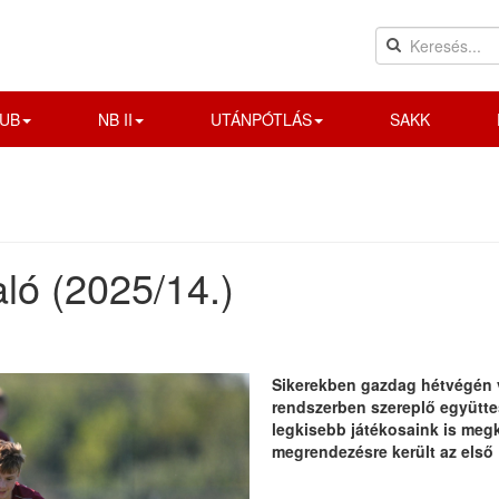
UB
NB II
UTÁNPÓTLÁS
SAKK
ló (2025/14.)
Sikerekben gazdag hétvégén v
rendszerben szereplő együttes
legkisebb játékosaink is meg
megrendezésre került az első 