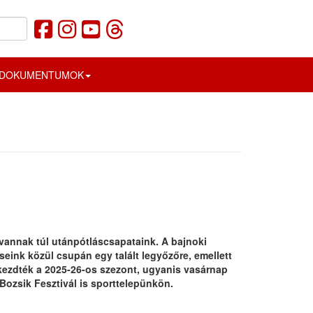
DOKUMENTUMOK
annak túl utánpótláscsapataink. A bajnoki
eink közül csupán egy talált legyőzőre, emellett
kezdték a 2025-26-os szezont, ugyanis vasárnap
Bozsik Fesztivál is sporttelepünkön.