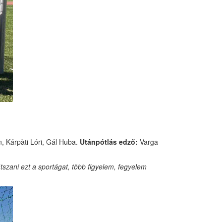
, Kárpàti Lóri, Gál Huba.
Utánpótlás edző:
Varga
tszani ezt a sportágat, több figyelem, fegyelem