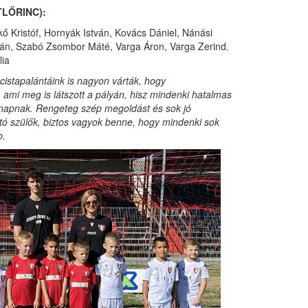
LŐRINC):
ő Kristóf, Hornyák István, Kovács Dániel, Nánási
án, Szabó Zsombor Máté, Varga Áron, Varga Zerind.
lia
cistapalántáink is nagyon várták, hogy
ami meg is látszott a pályán, hisz mindenki hatalmas
i napnak. Rengeteg szép megoldást és sok jó
gató szülők, biztos vagyok benne, hogy mindenki sok
b.