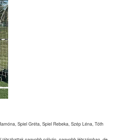
Ramóna, Spiel Gréta, Spiel Rebeka, Szép Léna, Tóth
mal játszhattak nagyobb pályán, nagyobb létszámban, de