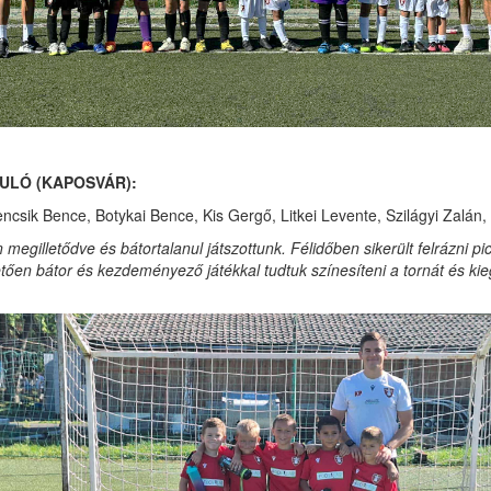
ULÓ (KAPOSVÁR):
csik Bence, Botykai Bence, Kis Gergő, Litkei Levente, Szilágyi Zalán,
egilletődve és bátortalanul játszottunk. Félidőben sikerült felrázni pic
letően bátor és kezdeményező játékkal tudtuk színesíteni a tornát és k