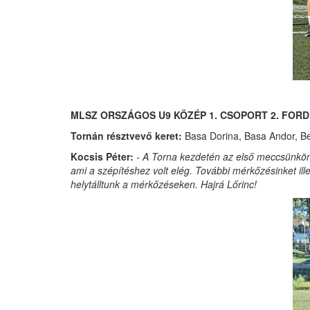
MLSZ ORSZÁGOS U9 KÖZÉP 1. CSOPORT 2. FORD
Tornán résztvevő keret:
Basa Dorina, Basa Andor, Ben
Kocsis Péter:
- A Torna kezdetén az első meccsünkön m
ami a szépítéshez volt elég. További mérkőzésinket il
helytálltunk a mérkőzéseken. Hajrá Lőrinc!