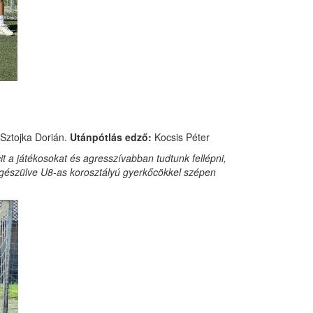
 Sztojka Dorián.
Utánpótlás edző:
Kocsis Péter
it a játékosokat és agresszívabban tudtunk fellépni,
iegészülve U8-as korosztályú gyerkőcökkel szépen