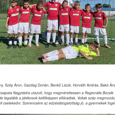
, Szép Áron, Gazdag Dorián, Benkő Lázár, Horváth András, Bakó Áro
s csapata Nagytádra utazott, hogy megmérettessen a Regionális Bozsik
e legalább a játékosok kellőképpen elfáradtak. Voltak szép megmozdulá
l cselekedni. Szerencsére az edzéslátogatottság jó, a gyermekek fogék