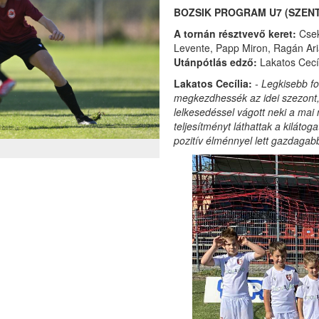
BOZSIK PROGRAM U7 (SZENT
A tornán résztvevő keret:
Csek
Levente, Papp Miron, Ragán Ari
Utánpótlás edző:
Lakatos Cecí
Lakatos Cecília:
- Legkisebb fo
megkezdhessék az idei szezont, 
lelkesedéssel vágott neki a ma
teljesítményt láthattak a kiláto
pozitív élménnyel lett gazdagab