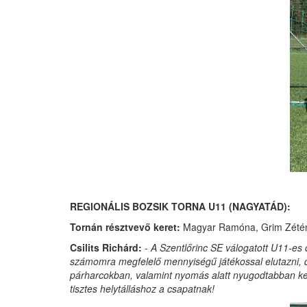
REGIONÁLIS BOZSIK TORNA U11 (NAGYATÁD):
Tornán résztvevő keret:
Magyar Ramóna, Grim Zétény
Csilits Richárd:
- A Szentlőrinc SE válogatott U11-e
számomra megfelelő mennyiségű játékossal elutazni, d
párharcokban, valamint nyomás alatt nyugodtabban kel
tisztes helytálláshoz a csapatnak!