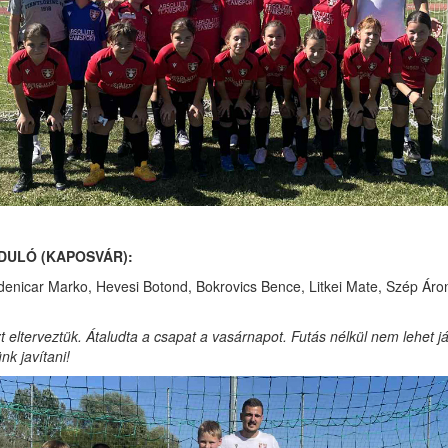
DULÓ (KAPOSVÁR):
denicar Marko, Hevesi Botond, Bokrovics Bence, Litkei Mate, Szép Áron
 elterveztük. Átaludta a csapat a vasárnapot. Futás nélkül nem lehet já
k javítani!