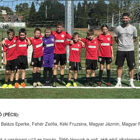
 (PÉCS):
 Balázs Eperke, Fehér Zsófia, Kéki Fruzsina, Magyar Jázmin, Magyar 
yok a vasárnapi u12-es tornán. Több lányunk is volt, akik első alkalom