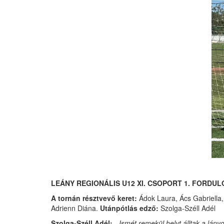
LEÁNY REGIONÁLIS U12 XI. CSOPORT 1. FORDULÓ
A tornán résztvevő keret:
Ádok Laura, Ács Gabriella,
Adrienn Diána.
Utánpótlás edző:
Szolga-Széll Adél
Szolga-Széll Adél:
- Ismét remekül helyt álltak a lán