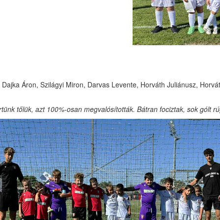
 Dajka Áron, Szilágyi Miron, Darvas Levente, Horváth Juliánusz, Horvá
értünk tőlük, azt 100%-osan megvalósították. Bátran fociztak, sok gólt 