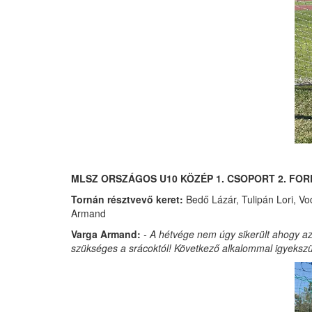
MLSZ ORSZÁGOS U10 KÖZÉP 1. CSOPORT 2. FOR
Tornán résztvevő keret:
Bedő Lázár, Tulipán Lori, Vo
Armand
Varga Armand:
- A hétvége nem úgy sikerült ahogy azt
szükséges a srácoktól! Következő alkalommal igyekszün