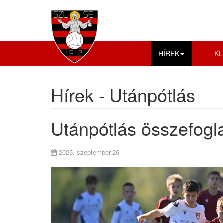
HÍREK
KL
Hírek - Utánpótlás
Utánpótlás összefogla
2025. szeptember 26