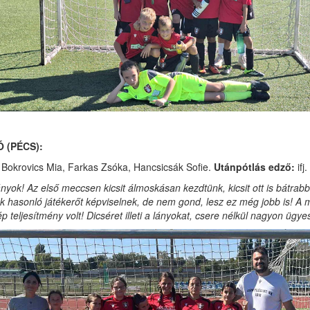
 (PÉCS):
 Bokrovics Mia, Farkas Zsóka, Hancsicsák Sofie.
Utánpótlás edző:
ifj
yok! Az első meccsen kicsit álmoskásan kezdtünk, kicsit ott is bátrabb
ánk hasonló játékerőt képviselnek, de nem gond, lesz ez még jobb is! A
teljesítmény volt! Dicséret illeti a lányokat, csere nélkül nagyon ügy