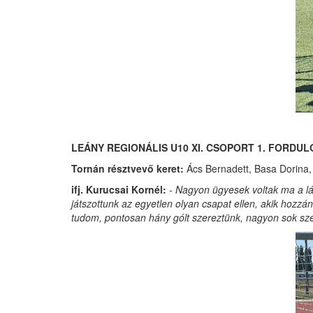
LEÁNY REGIONÁLIS U10 XI. CSOPORT 1. FORDULÓ
Tornán résztvevő keret:
Ács Bernadett, Basa Dorina,
ifj. Kurucsai Kornél:
- Nagyon ügyesek voltak ma a lán
játszottunk az egyetlen olyan csapat ellen, akik hozz
tudom, pontosan hány gólt szereztünk, nagyon sok szép 