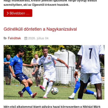
Nagy munkabírású, kreatív játékost igazoltunk Varga György Balázs
személyében, aki az Újpesttől érkezett hozzánk.
Bővebben …
Gólnélküli döntetlen a Nagykanizsával
Felnőttek
2026. július 04
Idén első alkalommal lépett pályára hazai környezetben a Nikházi Márk