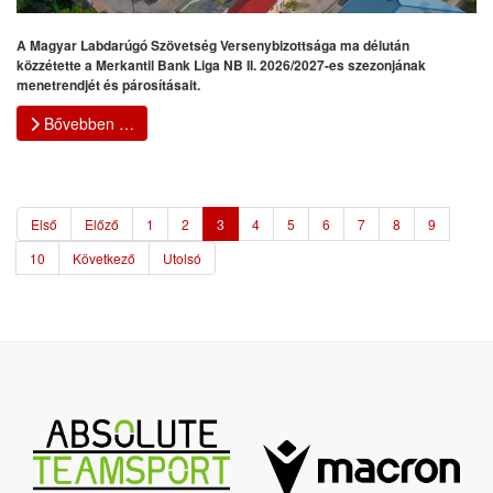
A Magyar Labdarúgó Szövetség Versenybizottsága ma délután
közzétette a Merkantil Bank Liga NB II. 2026/2027-es szezonjának
menetrendjét és párosításait.
Bővebben …
Első
Előző
1
2
3
4
5
6
7
8
9
10
Következő
Utolsó