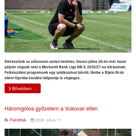
Elérkeztünk az előszezon utolsó hetéhez, hiszen július 26-án már hazai
pályán vágunk neki a Merkantil Bank Liga NB II. 2026/27-es kiírásának.
Felkészülési programunk egy találkozóval bővült, illetbe a Bijelo Brdo
elleni főpróba kezdési időpontja is végleges.
Bővebben …
Háromgólos győzelem a Vukovar ellen
Felnőttek
2026. július 11