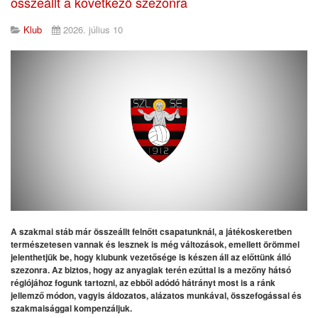
összeállt a következő szezonra
Klub
2026. július 10
A szakmai stáb már összeállt felnőtt csapatunknál, a játékoskeretben
természetesen vannak és lesznek is még változások, emellett örömmel
jelenthetjük be, hogy klubunk vezetősége is készen áll az előttünk álló
szezonra. Az biztos, hogy az anyagiak terén ezúttal is a mezőny hátsó
régiójához fogunk tartozni, az ebből adódó hátrányt most is a ránk
jellemző módon, vagyis áldozatos, alázatos munkával, összefogással és
szakmaisággal kompenzáljuk.