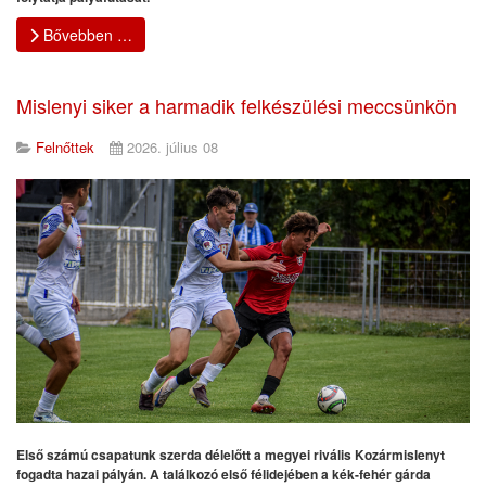
Bővebben …
Mislenyi siker a harmadik felkészülési meccsünkön
Felnőttek
2026. július 08
Első számú csapatunk szerda délelőtt a megyei rivális Kozármislenyt
fogadta hazai pályán. A találkozó első félidejében a kék-fehér gárda