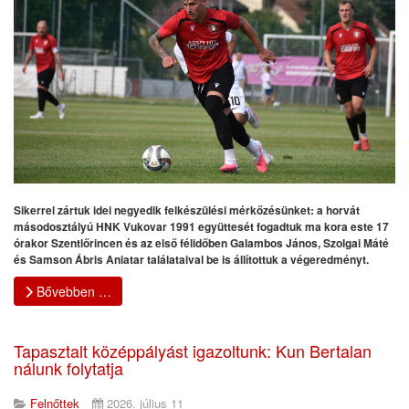
Sikerrel zártuk idei negyedik felkészülési mérkőzésünket: a horvát
másodosztályú HNK Vukovar 1991 együttesét fogadtuk ma kora este 17
órakor Szentlőrincen és az első félidőben Galambos János, Szolgai Máté
és Samson Ábris Aniatar találataival be is állítottuk a végeredményt.
Bővebben …
Tapasztalt középpályást igazoltunk: Kun Bertalan
nálunk folytatja
Felnőttek
2026. július 11