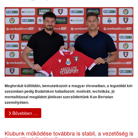
Megfordult külföldön, bemutatkozott a magyar élvonalban, a legutóbbi két
szezonban pedig Budafokon futballozott: motivált, technikás, jó
mentalitással megáldott játékost szerződtettünk Kun Bertalan
személyében.
Bővebben …
Klubunk működése továbbra is stabil, a vezetőség is