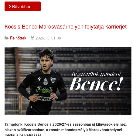
Bővebben …
Kocsis Bence Marosvásárhelyen folytatja karrierjét
Felnőttek
2026. július 09
Támadónk, Kocsis Bence a 2026/27-es szezonban új kihívások elé néz,
hiszen szülővárosában, a román másodosztályú Marosvásárhelynél
folytatja pályafutását.