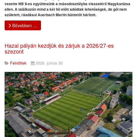
vezette NB II-es együttesünk a másodosztályba visszatérő Nagykanizsa
ellen. A találkozón mind a két fél előtt adódtak lehetőségek, de gól nem
született, ráadásul Auerbach Martin büntetőt hárított.
Bővebben …
Hazai pályán kezdjük és zárjuk a 2026/27-es
szezont
Felnőttek
2026. június 30