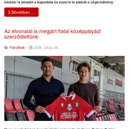
kétszer is betalált a kapunkba és ezzel ki is alakult a végeredmény.
Bővebben …
Az élvonalat is megjárt fiatal középpályást
szerződtettünk
Felnőttek
2026. július 05