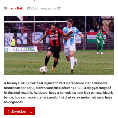
Felnőttek
2025. augusztus 02
A baranyai szurkolók által leginkább várt mérkőzésre már a második
fordulóban sor kerül, hiszen vasárnap délután (17.30) a megyei rangadó
házigazdái leszünk. Az biztos, hogy a hangulatra nem lesz panasz, bízunk
benne, hogy a meccs után a szentlőrinci drukkerek mehetnek majd haza
boldogabban.
Bővebben …