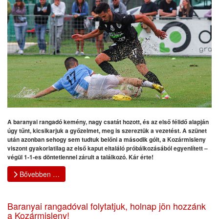
A baranyai rangadó kemény, nagy csatát hozott, és az első félidő alapján
úgy tűnt, kicsikarjuk a győzelmet, meg is szereztük a vezetést. A szünet
után azonban sehogy sem tudtuk belőni a második gólt, a Kozármisleny
viszont gyakorlatilag az első kaput eltaláló próbálkozásából egyenlített –
végül 1-1-es döntetlennel zárult a találkozó. Kár érte!
Bővebben …
Baranyai rangadóval folytatjuk, holnap jön hozzánk
a Kozármisleny!