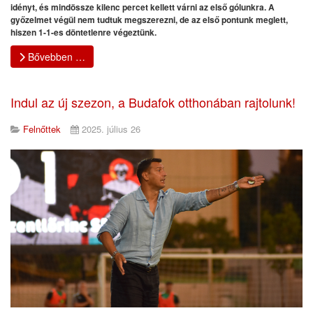
idényt, és mindössze kilenc percet kellett várni az első gólunkra. A
győzelmet végül nem tudtuk megszerezni, de az első pontunk meglett,
hiszen 1-1-es döntetlenre végeztünk.
Bővebben …
Indul az új szezon, a Budafok otthonában rajtolunk!
Felnőttek
2025. július 26