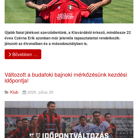
Újabb fiatal játékost szerződtettünk, a Kisvárdától érkező, mindössze 22
éves Czérna Erik azonban már jelentős tapasztalattal rendelkezik:
játszott az élvonalban és a másodosztályban is.
Bővebben …
Változott a budafoki bajnoki mérkőzésünk kezdési
időpontja!
Klub
2025. július 25