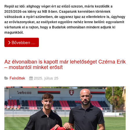
Repül az idő: alighogy véget ért az előző szezon, máris kezdődik a
2025/2026-os idény az NB II-ben. Csapatunk keretében történtek
változások a nyári szünetben, de ugyanez igaz az ellenfelekre is, úgyhogy
az erőviszonyokat, az esélyeket egyelőre nehéz lenne belőni: egyvalamit
várhatunk el a rajton, hogy a Budafok otthonában mindent adjunk ki
magunkból.
Bővebben …
Az élvonalban is kapott már lehetőséget Czérna Erik
– mostantól minket erősít
Felnőttek
2025. július 25