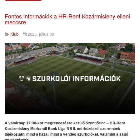
Fontos információk a HR-Rent Kozármisleny elleni
meccsre
Klub
2025. július 30
A vasárnap 17:30-kor megrendezésre kerülő Szentlőrinc – HR-Rent
Kozármisleny Merkantil Bank Liga NB II. mérkőzésről szeretnénk
tájékoztatni mind a hazai, mind a vendég szurkolókat, valamint a sajtó
munkatársait.