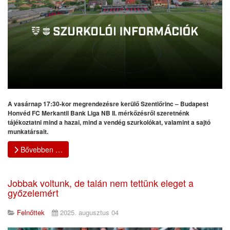
A vasárnap 17:30-kor megrendezésre kerülő Szentlőrinc – Budapest
Honvéd FC Merkantil Bank Liga NB II. mérkőzésről szeretnénk
tájékoztatni mind a hazai, mind a vendég szurkolókat, valamint a sajtó
munkatársait.
Bővebben …
Jobbak voltunk, de talán nem tettünk eleget a
győzelemért
Felnőttek
2025. augusztus 04