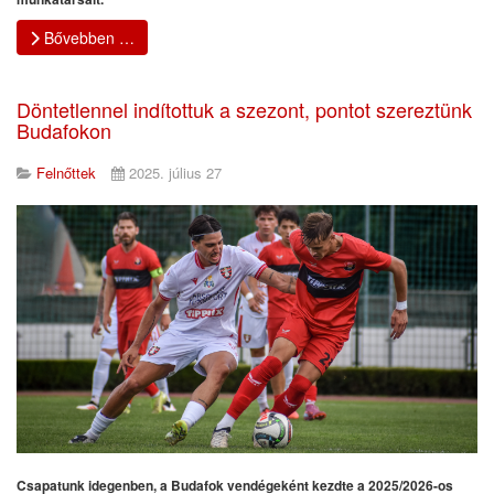
Bővebben …
Döntetlennel indítottuk a szezont, pontot szereztünk
Budafokon
Felnőttek
2025. július 27
Csapatunk idegenben, a Budafok vendégeként kezdte a 2025/2026-os