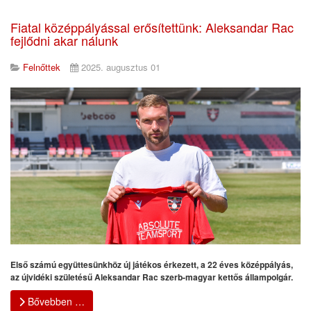
Fiatal középpályással erősítettünk: Aleksandar Rac
fejlődni akar nálunk
Felnőttek
2025. augusztus 01
Első számú együttesünkhöz új játékos érkezett, a 22 éves középpályás,
az újvidéki születésű Aleksandar Rac szerb-magyar kettős állampolgár.
Bővebben …