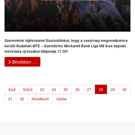
Szeretnénk tájékoztatni Szurkolóinkat, hogy a vasárnap megrendezésre
kerülő Budafoki MTE – Szentlőrinc Merkantil Bank Liga NB II-es bajnoki
mérkőzés új kezdési időpontja 17:30!
Bővebben …
Első
Előző
23
24
25
26
27
28
29
30
31
32
Következő
Utolsó