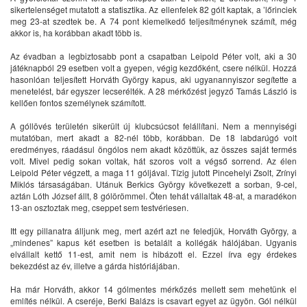
sikertelenséget mutatott a statisztika. Az ellenfelek 82 gólt kaptak, a ’lőrinciek
meg 23-at szedtek be. A 74 pont kiemelkedő teljesítménynek számít, még
akkor is, ha korábban akadt több is.
Az évadban a legbiztosabb pont a csapatban Leipold Péter volt, aki a 30
játéknapból 29 esetben volt a gyepen, végig kezdőként, csere nélkül. Hozzá
hasonlóan teljesített Horváth György kapus, aki ugyanannyiszor segítette a
menetelést, bár egyszer lecserélték. A 28 mérkőzést jegyző Tamás László is
kellően fontos személynek számított.
A góllövés területén sikerült új klubcsúcsot felállítani. Nem a mennyiségi
mutatóban, mert akadt a 82-nél több, korábban. De 18 labdarúgó volt
eredményes, ráadásul öngólos nem akadt közöttük, az összes saját termés
volt. Mivel pedig sokan voltak, hát szoros volt a végső sorrend. Az élen
Leipold Péter végzett, a maga 11 góljával. Tízig jutott Pincehelyi Zsolt, Zrínyi
Miklós társaságában. Utánuk Berkics György következett a sorban, 9-cel,
aztán Lóth József állt, 8 gólörömmel. Öten tehát vállaltak 48-at, a maradékon
13-an osztoztak meg, cseppet sem testvériesen.
Itt egy pillanatra álljunk meg, mert azért azt ne feledjük, Horváth György, a
„mindenes” kapus két esetben is betalált a kollégák hálójában. Ugyanis
elvállalt kettő 11-est, amit nem is hibázott el. Ezzel írva egy érdekes
bekezdést az év, illetve a gárda históriájában.
Ha már Horváth, akkor 14 gólmentes mérkőzés mellett sem mehetünk el
említés nélkül. A cseréje, Berki Balázs is csavart egyet az ügyön. Gól nélkül