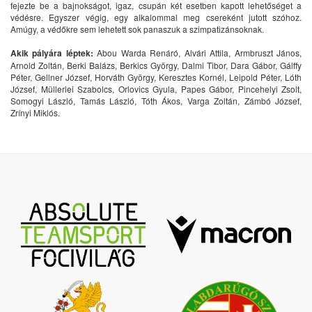
fejezte be a bajnokságot, igaz, csupán két esetben kapott lehetőséget a
védésre. Egyszer végig, egy alkalommal meg csereként jutott szóhoz.
Amúgy, a védőkre sem lehetett sok panaszuk a szimpatizánsoknak.
Akik pályára léptek:
Abou Warda Renáró, Alvári Attila, Armbruszt János,
Arnold Zoltán, Berki Balázs, Berkics György, Dalmi Tibor, Dara Gábor, Gálffy
Péter, Gellner József, Horváth György, Keresztes Kornél, Leipold Péter, Lóth
József, Müllerlei Szabolcs, Orlovics Gyula, Papes Gábor, Pincehelyi Zsolt,
Somogyi László, Tamás László, Tóth Ákos, Varga Zoltán, Zámbó József,
Zrínyi Miklós.