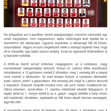
Ha elfogadjuk azt a sportban ismert alapigazságot, miszerint nehezebb egy
címet megvédeni, mint megszerezni, akkor különleges évet fejetek be a
Szentlőrinc SE labdarúgói. Ugyanis dupláztak, a labdarúgó NB IIII Dráva-
csoportjában. Vagyis annyira megtetszett nekik a dobogó legfelső foka, hogy
ott is maradtak, egy újabb szezon erejéig. Ezzel az egyesület történetében is
új fejezetet nyitottak.
A 2008-as őszről annyit érdemes megjegyezni, az a szokásos, „nagy
menetelések” kategóriájába tartozott. Hiszen id. Labricz Attila vezetőedző
irányításával, a 12 győzelem mellett 2 döntetlen, meg 1 vereség állt a csapat
neve mellett, a táblázaton. Az első tavaszi forduló is nyertesre sikeredett,
aztán valami „eltört” a gépezetben. Két vereség jött, majd id. Labricz távozott
a kispadról. Érkezett helyette Kovács Imre, aki pont nélkül mutatkozott be.
Utána ellenben, sorrendben 11 nyertes mérkőzést lehetett feljegyezni. A
végén tehát az 1. helyen kötött ki az a „gálya”, vagyis túlélték a helyi vihart,
vélt hajótörést. Korábban, legfeljebb az NB II-ben akadt hármas vereségük,
egymás után.
A gyorsleltár szerint tehát 30 fellépés után 24 sikert, 2 döntetlent, meg 4