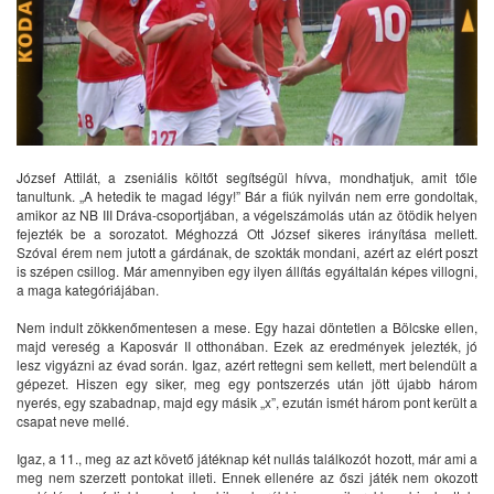
József Attilát, a zseniális költőt segítségül hívva, mondhatjuk, amit tőle
tanultunk. „A hetedik te magad légy!” Bár a fiúk nyilván nem erre gondoltak,
amikor az NB III Dráva-csoportjában, a végelszámolás után az ötödik helyen
fejezték be a sorozatot. Méghozzá Ott József sikeres irányítása mellett.
Szóval érem nem jutott a gárdának, de szokták mondani, azért az elért poszt
is szépen csillog. Már amennyiben egy ilyen állítás egyáltalán képes villogni,
a maga kategóriájában.
Nem indult zökkenőmentesen a mese. Egy hazai döntetlen a Bölcske ellen,
majd vereség a Kaposvár II otthonában. Ezek az eredmények jelezték, jó
lesz vigyázni az évad során. Igaz, azért rettegni sem kellett, mert belendült a
gépezet. Hiszen egy siker, meg egy pontszerzés után jött újabb három
nyerés, egy szabadnap, majd egy másik „x”, ezután ismét három pont került a
csapat neve mellé.
Igaz, a 11., meg az azt követő játéknap két nullás találkozót hozott, már ami a
meg nem szerzett pontokat illeti. Ennek ellenére az őszi játék nem okozott