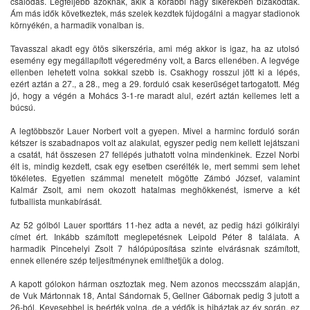
csalódás. Legfeljebb azoknak, akik a korábbi nagy sikerekben bizakodtak.
Ám más idők következtek, más szelek kezdtek fújdogálni a magyar stadionok
környékén, a harmadik vonalban is.
Tavasszal akadt egy ötös sikerszéria, ami még akkor is igaz, ha az utolsó
esemény egy megállapított végeredmény volt, a Barcs ellenében. A legvége
ellenben lehetett volna sokkal szebb is. Csakhogy rosszul jött ki a lépés,
ezért aztán a 27., a 28., meg a 29. forduló csak keserűséget tartogatott. Még
jó, hogy a végén a Mohács 3-1-re maradt alul, ezért aztán kellemes lett a
búcsú.
A legtöbbször Lauer Norbert volt a gyepen. Mivel a harminc forduló során
kétszer is szabadnapos volt az alakulat, egyszer pedig nem kellett lejátszani
a csatát, hát összesen 27 fellépés juthatott volna mindenkinek. Ezzel Norbi
élt is, mindig kezdett, csak egy esetben cserélték le, mert semmi sem lehet
tökéletes. Egyetlen számmal menetelt mögötte Zámbó József, valamint
Kalmár Zsolt, ami nem okozott hatalmas meghökkenést, ismerve a két
futballista munkabírását.
Az 52 gólból Lauer sporttárs 11-hez adta a nevét, az pedig házi gólkirályi
címet ért. Inkább számított meglepetésnek Leipold Péter 8 találata. A
harmadik Pincehelyi Zsolt 7 hálópúposítása szinte elvárásnak számított,
ennek ellenére szép teljesítménynek említhetjük a dolog.
A kapott gólokon hárman osztoztak meg. Nem azonos meccsszám alapján,
de Vuk Mártonnak 18, Antal Sándornak 5, Gellner Gábornak pedig 3 jutott a
26-ból. Kevesebbel is beérték volna, de a védők is hibáztak az év során, ez