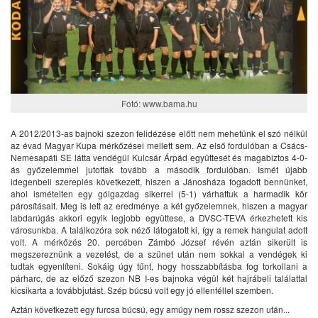
Fotó: www.bama.hu
A 2012/2013-as bajnoki szezon felidézése előtt nem mehetünk el szó nélkül
az évad Magyar Kupa mérkőzései mellett sem. Az első fordulóban a Csács-
Nemesapáti SE látta vendégül Kulcsár Árpád együttesét és magabiztos 4-0-
ás győzelemmel jutottak tovább a második fordulóban. Ismét újabb
idegenbeli szereplés következett, hiszen a Jánosháza fogadott bennünket,
ahol ismételten egy gólgazdag sikerrel (5-1) várhattuk a harmadik kör
párosításait. Meg is lett az eredménye a két győzelemnek, hiszen a magyar
labdarúgás akkori egyik legjobb együttese, a DVSC-TEVA érkezhetett kis
városunkba. A találkozóra sok néző látogatott ki, így a remek hangulat adott
volt. A mérkőzés 20. percében Zámbó József révén aztán sikerült is
megszereznünk a vezetést, de a szünet után nem sokkal a vendégek ki
tudtak egyenlíteni. Sokáig úgy tűnt, hogy hosszabbításba fog torkollani a
párharc, de az előző szezon NB I-es bajnoka végül két hajrábeli találattal
kicsikarta a továbbjutást. Szép búcsú volt egy jó ellenféllel szemben.
Aztán következett egy furcsa búcsú, egy amúgy nem rossz szezon után...