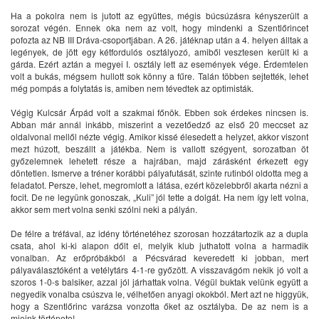
Ha a pokolra nem is jutott az együttes, mégis búcsúzásra kényszerült a
sorozat végén. Ennek oka nem az volt, hogy mindenki a Szentlőrincet
pofozta az NB III Dráva-csoportjában. A 26. játéknap után a 4. helyen álltak a
legények, de jött egy kétfordulós osztályozó, amiből vesztesen került ki a
gárda. Ezért aztán a megyei I. osztály lett az események vége. Érdemtelen
volt a bukás, mégsem hullott sok könny a fűre. Talán többen sejtették, lehet
még pompás a folytatás is, amiben nem tévedtek az optimisták.
Végig Kulcsár Árpád volt a szakmai főnök. Ebben sok érdekes nincsen is.
Abban már annál inkább, miszerint a vezetőedző az első 20 meccset az
oldalvonal mellől nézte végig. Amikor kissé élesedett a helyzet, akkor viszont
mezt húzott, beszállt a játékba. Nem is vallott szégyent, sorozatban öt
győzelemnek lehetett része a hajrában, majd zárásként érkezett egy
döntetlen. Ismerve a tréner korábbi pályafutását, szinte rutinból oldotta meg a
feladatot. Persze, lehet, megromlott a látása, ezért közelebbről akarta nézni a
focit. De ne legyünk gonoszak, „Kuli” jól tette a dolgát. Ha nem így lett volna,
akkor sem mert volna senki szólni neki a pályán.
De félre a tréfával, az idény történetéhez szorosan hozzátartozik az a dupla
csata, ahol ki-ki alapon dőlt el, melyik klub juthatott volna a harmadik
vonalban. Az erőpróbákból a Pécsvárad keveredett ki jobban, mert
pályaválasztóként a vetélytárs 4-1-re győzött. A visszavágóm nekik jó volt a
szoros 1-0-s balsiker, azzal jól járhattak volna. Végül buktak velünk együtt a
negyedik vonalba csúszva le, vélhetően anyagi okokból. Mert azt ne higgyük,
hogy a Szentlőrinc varázsa vonzotta őket az osztályba. De az nem is a
mieink története!