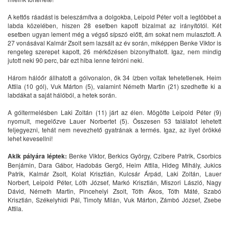
A kettős ráadást is beleszámítva a dolgokba, Leipold Péter volt a legtöbbet a
labda közelében, hiszen 28 esetben kapott bizalmat az irányítótól. Két
esetben ugyan lement még a végső sípszó előtt, ám sokat nem mulasztott. A
27 vonásával Kalmár Zsolt sem lazsált az év során, miképpen Benke Viktor is
rengeteg szerepet kapott, 26 mérkőzésen bizonyíthatott. Igaz, nem mindig
jutott neki 90 perc, bár ezt hiba lenne felróni neki.
Három hálóőr állhatott a gólvonalon, ők 34 ízben voltak tehetetlenek. Heim
Attila (10 gól), Vuk Márton (5), valamint Németh Martin (21) szedhette ki a
labdákat a saját hálóból, a hetek során.
A góltermelésben Laki Zoltán (11) járt az élen. Mögötte Leipold Péter (9)
nyomult, megelőzve Lauer Norbertet (5). Összesen 53 találatot lehetett
feljegyezni, tehát nem nevezhető gyatrának a termés. Igaz, az ilyet örökké
lehet kevesellni!
Akik pályára léptek:
Benke Viktor, Berkics György, Czibere Patrik, Csorbics
Benjámin, Dara Gábor, Hadobás Gergő, Heim Attila, Hideg Mihály, Jukics
Patrik, Kalmár Zsolt, Kolat Krisztián, Kulcsár Árpád, Laki Zoltán, Lauer
Norbert, Leipold Péter, Lóth József, Markó Krisztián, Miszori László, Nagy
Dávid, Németh Martin, Pincehelyi Zsolt, Tóth Ákos, Tóth Máté, Szabó
Krisztián, Székelyhidi Pál, Timoty Milán, Vuk Márton, Zámbó József, Zsebe
Attila.