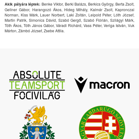
Akik pályára léptek:
Benke Viktor, Berki Balázs, Berkics György, Berta Zsolt,
Gellner Gábor, Harangozó Ákos, Hideg Mihály, Kalmár Zsolt, Kapronczai
Norman, Kiss Márk, Lauer Norbert, Laki Zoltán, Leipold Péter, Lóth József,
Martin Patrik, Simonics Dávid, Szabó Gergő, Szabó Flórián, Szilágyi Márk,
Tóth Ákos, Tóth János Gábor, Váradi Richárd, Vass Péter, Veriga István, Vuk
Márton, Zámbó József, Zsebe Attila.