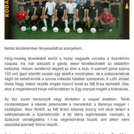
Nehéz küzdelemben fényesedett az aranyérem...
Félig-meddig tévedésből került a hazai negyedik vonalba a Szentlőrinc
csapata. Ha már alászállt a gárda, akkor következhetett az oktatófilm
befűzése. Hiszen veretlenül végzett az élen a klub. A szerzett gólok száma
103 volt. Igazi ellenfél csupán egy akadt a mezőnyben, de a szászváriaknak
végül be kellett érniük a szoros második hálátlan szerepével. A Lóth József,
illetve Nagy Gábor vezette brigád viszont ismét az NB III-ba léphetett. Oda,
ahol a megérdemelt helye volt korábban is. Egy aranyat megért a kirándulás.
Az ősz során becsúszott négy döntetlen a csapat életében. Tehát
mindenképpen a sikerek jellemezték a menetelést, a Baranya megyei I.
osztályban. Ahol föntről, az NB III-ból érkezve bizony volt okuk tartani a
vetélytársaknak a Szentlőrinctől. A fél idény legfontosabb meccsén, a
Szászvár vendégjátéka 1-1-es végeredményt hozott, ami akkor némi
csalódást jelentett ’lőrinci részről.