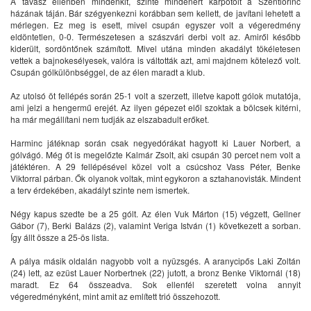
A tavasz ellenben mindenkit, szinte mindenért kárpótolt a Szentlőrinc
házának táján. Bár szégyenkezni korábban sem kellett, de javítani lehetett a
mérlegen. Ez meg is esett, mivel csupán egyszer volt a végeredmény
eldöntetlen, 0-0. Természetesen a szászvári derbi volt az. Amiről később
kiderült, sordöntőnek számított. Mivel utána minden akadályt tökéletesen
vettek a bajnokesélyesek, valóra is váltották azt, ami majdnem kötelező volt.
Csupán gólkülönbséggel, de az élen maradt a klub.
Az utolsó öt fellépés során 25-1 volt a szerzett, illetve kapott gólok mutatója,
ami jelzi a hengermű erejét. Az ilyen gépezet elől szoktak a bölcsek kitérni,
ha már megállítani nem tudják az elszabadult erőket.
Harminc játéknap során csak negyedórákat hagyott ki Lauer Norbert, a
gólvágó. Még őt is megelőzte Kalmár Zsolt, aki csupán 30 percet nem volt a
játéktéren. A 29 fellépésével közel volt a csúcshoz Vass Péter, Benke
Viktorral párban. Ők olyanok voltak, mint egykoron a sztahanovisták. Mindent
a terv érdekében, akadályt szinte nem ismertek.
Négy kapus szedte be a 25 gólt. Az élen Vuk Márton (15) végzett, Gellner
Gábor (7), Berki Balázs (2), valamint Veriga István (1) következett a sorban.
Így állt össze a 25-ös lista.
A pálya másik oldalán nagyobb volt a nyüzsgés. A aranycipős Laki Zoltán
(24) lett, az ezüst Lauer Norbertnek (22) jutott, a bronz Benke Viktornál (18)
maradt. Ez 64 összeadva. Sok ellenfél szeretett volna annyit
végeredményként, mint amit az említett trió összehozott.