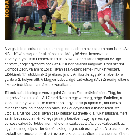
A végkifejletet soha nem tudjuk meg, de ez ebben az esetben nem is baj. Az
NB III Közép csoportjának küzdelmei idény közben, tavasszal, a
járványhelyzet miatt félbeszakadtak. A szentlőrinci labdarúgókat ez úgy
érintette, hogy egyszerre csak az NB II-ben találták magukat. Ezek szerint
Gombos Zsolt, valamint Lóczi István szakvezető remek munkát végzett.
Előbbinek 17, utóbbinak 2 játéknap jutott. Amikor „lefagytak” a tabellák, a
gárda a 2. helyen állt. A Magyar Labdarúgó-szövetség (MLSZ) pedig felkérte
őket az indulásra – a második vonalban.
Túl sok szót felesleges vesztegetni Gombos Zsolt működésére. Elég, ha
megnézzük a mutatóit. A 17 mérkőzésen egy vereség, négy döntetlen, a
többi mind győzelem. De mivel kapott egy másik jó ajánlatot, hát távozott –
mindazonáltal békességben búcsúztak el egymástól a tisztelt felek. Az
utódja, a rutinos Lóczi István csak kétszer küldhette ki a fiúkat játszani, mert
aztán becsapott a ménkű, egy járvány képében. Egy nyerés, egy
pontosztozkodás, többet nem tehetett a szakvezető. Az élet közbeszólt, az
együttes meg feljutott történetének legmagasabb osztályába. A jó csapatnak
szokott szerencséje lenni, bár ez egy elkoptatott szófordulat a sportsajtóban.