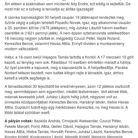
Ám ebben a szakmában sem mindenki Ady Endre, ezt eddig is sejtettük. De
most már ez a szöveg is tanúsítja az állítás igazságát!
A csonka bajnokságból 30 helyett csupán 19 játéknapot rendeztek meg.
Szinte végig a pályán lehetett Popadic Novak, igaz, egy alkalommal csupán
a 35. percben állt be (1675 játékperc), míg Juhász Lászlót három esetben
cserélték le (1621 percnyi játék). A nem éppen sztahanovista vetélkedőben
18 meccsig négyen jutottak el, mégpedig Czuczi Péter, Vajda Roland,
Keresztes Bence, valamint Havas Attila. Ennyit röviden a munkaverseny
modern változatáról.
Hátul, a 16-oson belül Hajagos Tamás tartotta a frontot. A 17 meccsén 10 gólt
kapott, az tényleg nem sok. Ráadásul 10 esetben érintetlen maradt a hálója.
Az ilyet szeretik a kapusok, meg a kapusedzők is. A helyettesítője, Pacéka
Norbert kétszer kezdett, nem tudtak kifogni rajta a támadók, igaz, ahhoz
kellett a védők segítsége is.
A támadásokból 30 fejeződött be eredményesen, azon 12 játékos osztozott
meg, semmiképpen sem egyenlően, inkább testvériesen. Volt akinek több,
másnak kevesebb jutott. Juhász László hétig jutott, négyszer volt az
ünneplés középpontjában Keresztes Bence, Harsányi István, illetve Havas
Attila. Duplázni tudott egy-egy mérkőzésen Keresztes, no meg Havas is. A
többi találat szólóban esett.
A pályán voltak:
Aszalós András, Crnojacki Aleksandar, Czuczi Péter,
Fekete Marcell, Forró Attila, Gellén Dávid, Hajagos Tamás, Harsányi István,
Havas Attila, Hleba Tamás, Horváth Ferenc, Juhász László, Keresztes Bence,
Kondor Kristóf, Kovácsevics László, Németh Kristóf, Nemezic Nemanja,