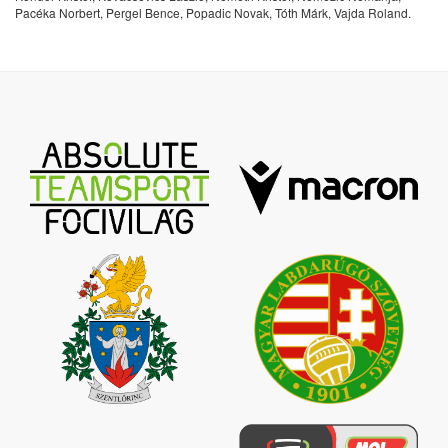
Pacéka Norbert, Pergel Bence, Popadic Novak, Tóth Márk, Vajda Roland.