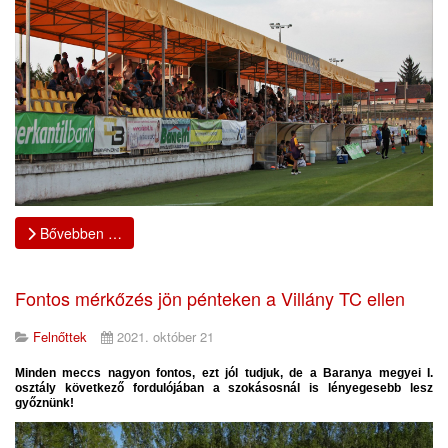
Bővebben …
Fontos mérkőzés jön pénteken a Villány TC ellen
Felnőttek
2021. október 21
Minden meccs nagyon fontos, ezt jól tudjuk, de a Baranya megyei I.
osztály következő fordulójában a szokásosnál is lényegesebb lesz
győznünk!