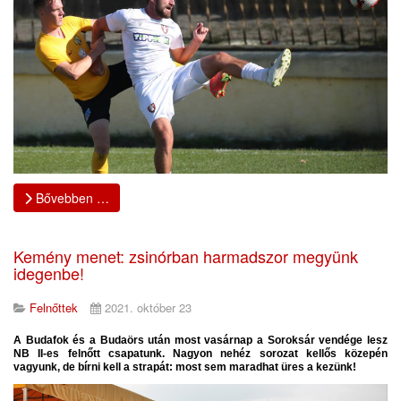
Bővebben …
Kemény menet: zsinórban harmadszor megyünk
idegenbe!
Felnőttek
2021. október 23
A Budafok és a Budaörs után most vasárnap a Soroksár vendége lesz
NB II-es felnőtt csapatunk. Nagyon nehéz sorozat kellős közepén
vagyunk, de bírni kell a strapát: most sem maradhat üres a kezünk!