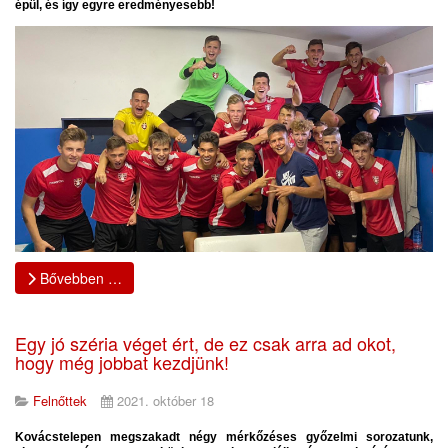
épül, és így egyre eredményesebb!
Bővebben …
Egy jó széria véget ért, de ez csak arra ad okot,
hogy még jobbat kezdjünk!
Felnőttek
2021. október 18
Kovácstelepen megszakadt négy mérkőzéses győzelmi sorozatunk,