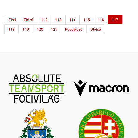
Első
Előző
112
113
114
115
116
117
118
119
120
121
Következő
Utolsó