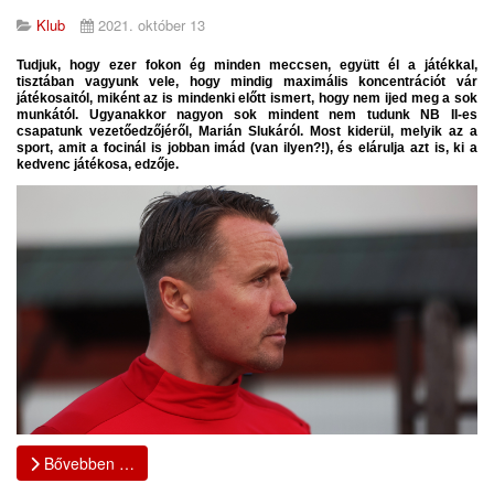
Klub
2021. október 13
Tudjuk, hogy ezer fokon ég minden meccsen, együtt él a játékkal,
tisztában vagyunk vele, hogy mindig maximális koncentrációt vár
játékosaitól, miként az is mindenki előtt ismert, hogy nem ijed meg a sok
munkától. Ugyanakkor nagyon sok mindent nem tudunk NB II-es
csapatunk vezetőedzőjéről, Marián Slukáról. Most kiderül, melyik az a
sport, amit a focinál is jobban imád (van ilyen?!), és elárulja azt is, ki a
kedvenc játékosa, edzője.
Bővebben …