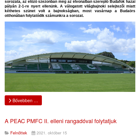
sorozata, az előző szezonban még az élvonalban szereplő Budafok hazai
pályán 2-1-re nyert ellenünk. A válogatott világbajnoki selejtezői miatt
kéthetes szünet volt a bajnokságban, most vasárnap a Budaörs
otthonában folytatódik számunkra a sorozat.
Bővebben …
A PEAC PMFC II. elleni rangadóval folytatjuk
Felnőttek
2021. október 15