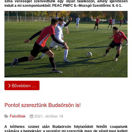
sima vereséget szenvedtünk egy olyan találkozón, amely ígéretesen
indult a mi szempontunkból: PEAC PMFC II.–Mozsgó Szentlőrinc II. 4-1.
Bővebben …
Pontot szereztünk Budaörsön is!
Felnőttek
2021. október 18
A kéthetes szünet után Budaörsön folytatódott felnőtt csapatunk
számára a bajnokság: a vezetést mi szereztük meg, de végül meg kellett