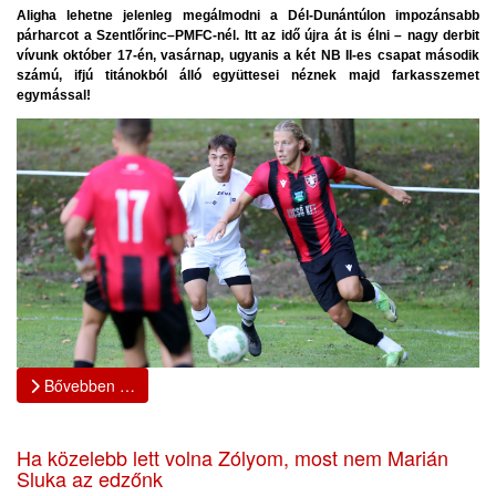
Aligha lehetne jelenleg megálmodni a Dél-Dunántúlon impozánsabb
párharcot a Szentlőrinc–PMFC-nél. Itt az idő újra át is élni – nagy derbit
vívunk október 17-én, vasárnap, ugyanis a két NB II-es csapat második
számú, ifjú titánokból álló együttesei néznek majd farkasszemet
egymással!
Bővebben …
Ha közelebb lett volna Zólyom, most nem Marián
Sluka az edzőnk