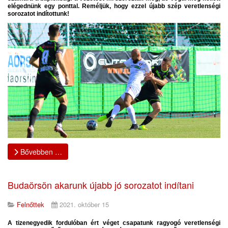
elégednünk egy ponttal. Reméljük, hogy ezzel újabb szép veretlenségi
sorozatot indítottunk!
Bővebben …
Budaörsön akarunk újabb jó sorozatot indítani
Felnőttek
2021. október 15
A tizenegyedik fordulóban ért véget csapatunk ragyogó veretlenségi