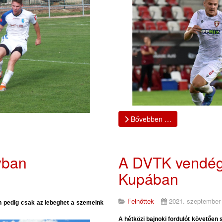
Bővebben …
yban
A DVTK vendég
Kupában
Felnőttek
2021. szeptember
 pedig csak az lebeghet a szemeink
!
A hétközi bajnoki fordulót követően