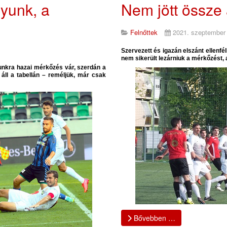
yunk, a
Nem jött össze 
Felnőttek
2021. szeptember
Szervezett és igazán elszánt ellenfél
nem sikerült lezárniuk a mérkőzést, 
tunkra hazai mérkőzés vár, szerdán a
áll a tabellán – reméljük, már csak
Bővebben …