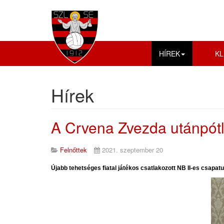
HÍREK
KL
Hírek
A Crvena Zvezda utánpótl
Felnőttek
2021. szeptember 20
Újabb tehetséges fiatal játékos csatlakozott NB II-es csapat