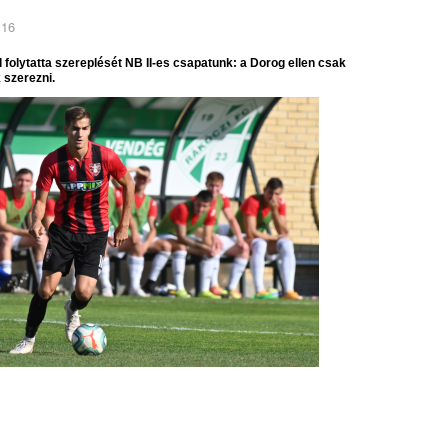
 16
folytatta szereplését NB II-es csapatunk: a Dorog ellen csak
 szerezni.