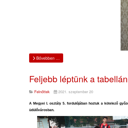
Bővebben …
Feljebb léptünk a tabellán
Felnőttek
2021. szeptember 20
A Megyei I. osztály 5. fordulójában hoztuk a kötelező győz
üdülővárosban.