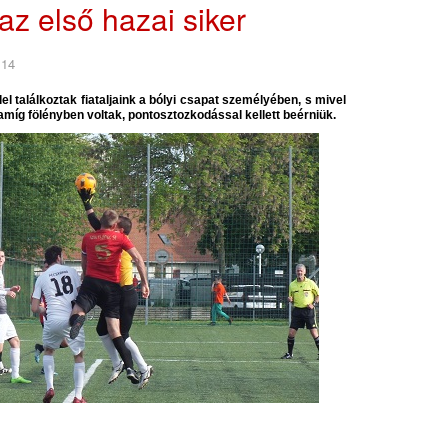
az első hazai siker
 14
lel találkoztak fiataljaink a bólyi csapat személyében, s mivel
amíg fölényben voltak, pontosztozkodással kellett beérniük.