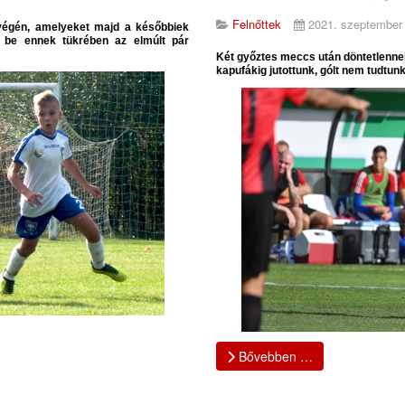
Felnőttek
2021. szeptember
végén, amelyeket majd a későbbiek
k be ennek tükrében az elmúlt pár
Két győztes meccs után döntetlennel 
kapufákig jutottunk, gólt nem tudtunk
Bővebben …