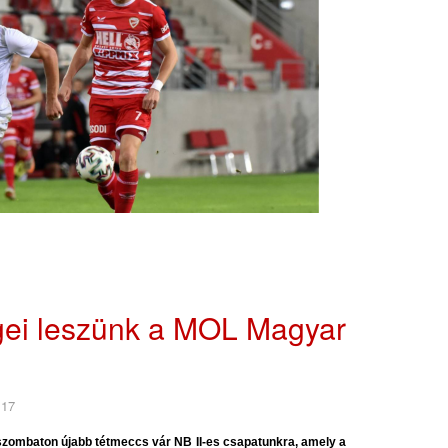
ei leszünk a MOL Magyar
 17
 szombaton újabb tétmeccs vár NB II-es csapatunkra, amely a