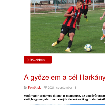
Bővebben …
A győzelem a cél Harkán
Felnőttek
2021. szeptember 18
Vasárnap Harkányba látogat B csapatunk, az üdülővárosban
előtt, hogy magabiztosan elérjük idei második győzelmünket