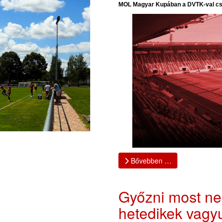
MOL Magyar Kupában a DVTK-val cs
Bővebben …
Győzni most ne
hetedikek vagy