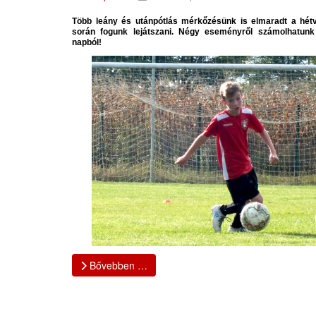
Több leány és utánpótlás mérkőzésünk is elmaradt a hét
során fogunk lejátszani. Négy eseményről számolhatun
napból!
Bővebben …