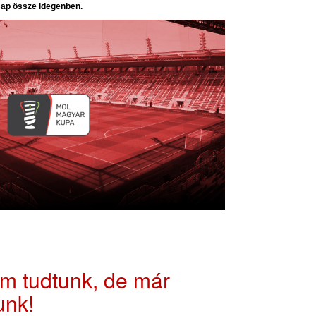
ap össze idegenben.
m tudtunk, de már
unk!