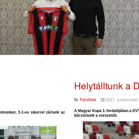
Helytálltunk a
Felnőttek
2021. szeptember
A Magyar Kupa 3. fordulójában a DVT
elmünket, 3-1-es sikerrel zártunk az
búcsúztunk a sorozattól.