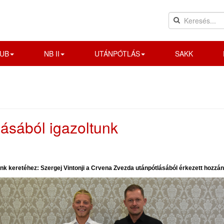
UB
NB II
UTÁNPÓTLÁS
SAKK
ásából igazoltunk
unk keretéhez: Szergej Vintonji a Crvena Zvezda utánpótlásából érkezett hozzán