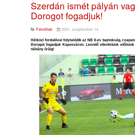
Szerdán ismét pályán vag
Dorogot fogadjuk!
Felnőttek
2021. szeptember 14
Hétközi fordulóval folytatódik az NB II-es bajnokság, csapa
Dorogot fogadjuk Kaposváron. Leendő ellenfelünk előttünk 
néhány óráig!