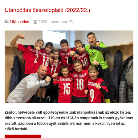
Utánpótlás összefoglaló (2022/22.)
Utánpótlás
2022. november 03
Zsúfolt hétvégéje volt sportegyesületünk utánpótlásának az előző héten,
több-kevesebb sikerrel: U19-es és U13-ás csapatunk is fontos győzelmet
aratott, azonban a többi együttesünknek már nem sikerült ilyen jól az
előző forduló.