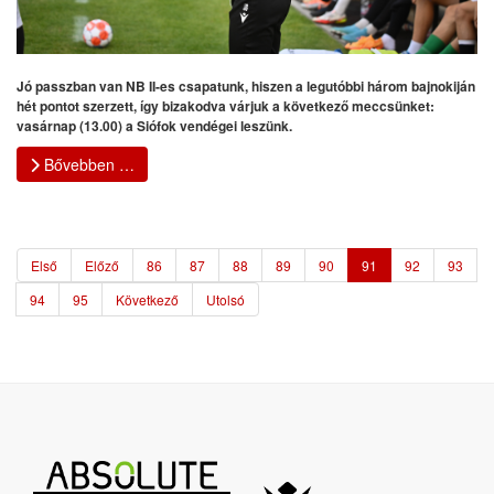
Jó passzban van NB II-es csapatunk, hiszen a legutóbbi három bajnokiján
hét pontot szerzett, így bizakodva várjuk a következő meccsünket:
vasárnap (13.00) a Siófok vendégei leszünk.
Bővebben …
Első
Előző
86
87
88
89
90
91
92
93
94
95
Következő
Utolsó