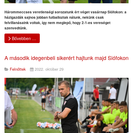
Hárommeccses veretlenségi sorozatunk ért véget vasárnap Siófokon: a
házigazdák sajnos jobban futballoztak nálunk, nekünk csak
felvillanásaink voltak, így nem meglepő, hogy 2-1-es vereséget
szenvedtünk.
Bővebben …
A második idegenbeli sikerért hajtunk majd Siófokon
Felnőttek
2022. október 29