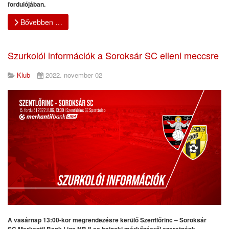
fordulójában.
Bővebben …
Szurkolói információk a Soroksár SC elleni meccsre
Klub
2022. november 02
A vasárnap 13:00-kor megrendezésre kerülő Szentlőrinc – Soroksár