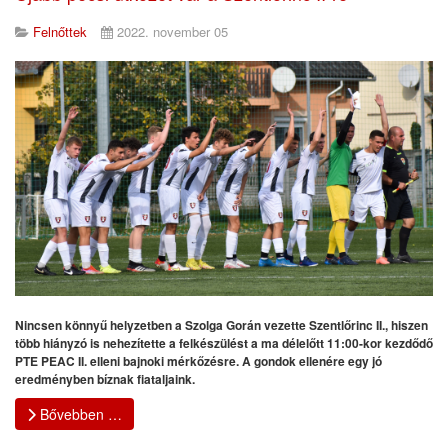
Felnőttek
2022. november 05
Nincsen könnyű helyzetben a Szolga Gorán vezette Szentlőrinc II., hiszen
több hiányzó is nehezítette a felkészülést a ma délelőtt 11:00-kor kezdődő
PTE PEAC II. elleni bajnoki mérkőzésre. A gondok ellenére egy jó
eredményben bíznak fiataljaink.
Bővebben …