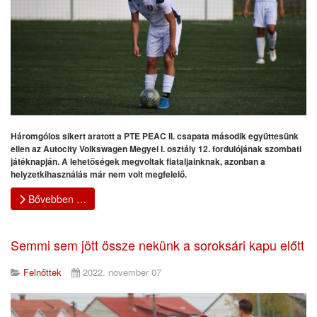
Háromgólos sikert aratott a PTE PEAC II. csapata második együttesünk
ellen az Autocity Volkswagen Megyei I. osztály 12. fordulójának szombati
játéknapján. A lehetőségek megvoltak fiataljainknak, azonban a
helyzetkihasználás már nem volt megfelelő.
Bővebben …
Semmi sem jött össze nekünk a soroksári kapu előtt
Felnőttek
2022. november 07