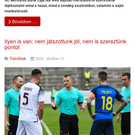
SC Merkantil Bank Liga NB II-es bajnoki mérkőzésről szeretnénk
tájékoztatni mind a hazai, mind a vendég szurkolókat, valamint a sajtó
munkatársait.
Bővebben …
Ilyen is van: nem játszottunk jól, nem is szereztünk
pontot
Felnőttek
2022. október 31