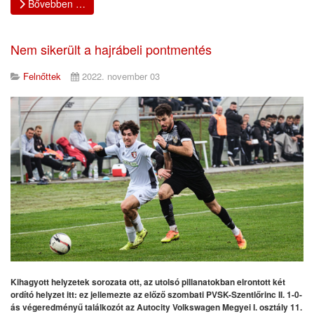
Bővebben …
Nem sikerült a hajrábeli pontmentés
Felnőttek
2022. november 03
Kihagyott helyzetek sorozata ott, az utolsó pillanatokban elrontott két
ordító helyzet itt: ez jellemezte az előző szombati PVSK-Szentlőrinc II. 1-0-
ás végeredményű találkozót az Autocity Volkswagen Megyei I. osztály 11.