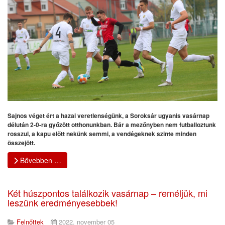
Sajnos véget ért a hazai veretlenségünk, a Soroksár ugyanis vasárnap
délután 2-0-ra győzött otthonunkban. Bár a mezőnyben nem futballoztunk
rosszul, a kapu előtt nekünk semmi, a vendégeknek szinte minden
összejött.
Bővebben …
Két húszpontos találkozik vasárnap – reméljük, mi
leszünk eredményesebbek!
Felnőttek
2022. november 05