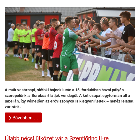
A múlt vasárnapi, siófoki bajnoki után a 15. fordulóban hazai pályán
szerepelünk, a Soroksárt látjuk vendégül. A két csapat egyformán áll a
tabellán, így vélhetően az erőviszonyok is kiegyenlítettek – nehéz feladat
vár ránk.
Bővebben …
Újabb pécsi ütközet vár a Szentlőrinc II-re