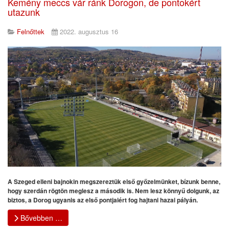
Kemény meccs vár ránk Dorogon, de pontokért
utazunk
Felnőttek
2022. augusztus 16
A Szeged elleni bajnokin megszereztük első győzelmünket, bízunk benne,
hogy szerdán rögtön meglesz a második is. Nem lesz könnyű dolgunk, az
biztos, a Dorog ugyanis az első pontjaiért fog hajtani hazai pályán.
Bővebben …