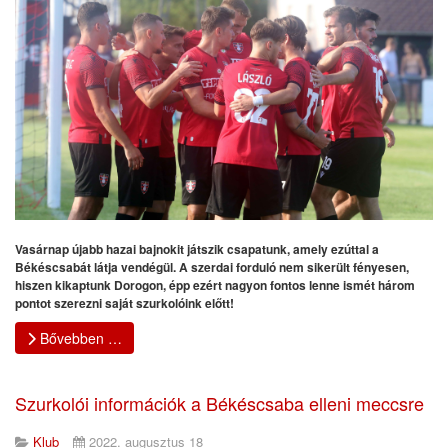
Vasárnap újabb hazai bajnokit játszik csapatunk, amely ezúttal a
Békéscsabát látja vendégül. A szerdai forduló nem sikerült fényesen,
hiszen kikaptunk Dorogon, épp ezért nagyon fontos lenne ismét három
pontot szerezni saját szurkolóink előtt!
Bővebben …
Szurkolói információk a Békéscsaba elleni meccsre
Klub
2022. augusztus 18