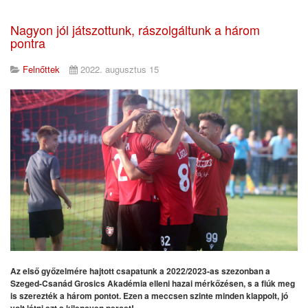
Nagyon jól játszottunk, rászolgáltunk a három
pontra
Felnőttek
2022. augusztus 15
Az első győzelmére hajtott csapatunk a 2022/2023-as szezonban a
Szeged-Csanád Grosics Akadémia elleni hazai mérkőzésen, s a fiúk meg
is szerezték a három pontot. Ezen a meccsen szinte minden klappolt, jó
volt látni ezt a kilencven percet!