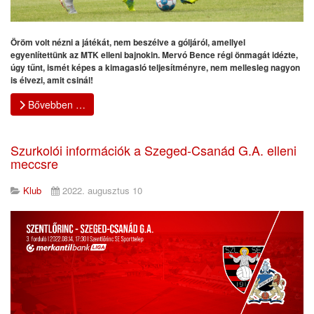
Öröm volt nézni a játékát, nem beszélve a góljáról, amellyel
egyenlítettünk az MTK elleni bajnokin. Mervó Bence régi önmagát idézte,
úgy tűnt, ismét képes a kimagasló teljesítményre, nem mellesleg nagyon
is élvezi, amit csinál!
Bővebben …
Szurkolói információk a Szeged-Csanád G.A. elleni
meccsre
Klub
2022. augusztus 10