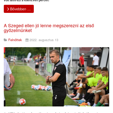
Bővebben …
A Szeged ellen jó lenne megszerezni az első
győzelmünket
Felnőttek
2022. augusztus 13