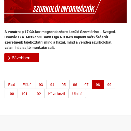
A vasárnap 17:30-kor megrendezésre kerülő Szentlőrinc – Szeged-
Csanád G.A. Merkantil Bank Liga NB II-es bajnoki mérkőzésről
szeretnénk tájékoztatni mind a hazai, mind a vendég szurkolókat,
valamint a sajtó munkatársait.
Bővebben …
Első
Előző
93
94
95
96
97
98
99
100
101
102
Következő
Utolsó