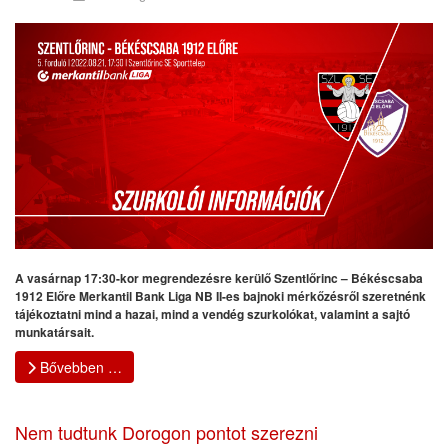
A vasárnap 17:30-kor megrendezésre kerülő Szentlőrinc – Békéscsaba
1912 Előre Merkantil Bank Liga NB II-es bajnoki mérkőzésről szeretnénk
tájékoztatni mind a hazai, mind a vendég szurkolókat, valamint a sajtó
munkatársait.
Bővebben …
Nem tudtunk Dorogon pontot szerezni