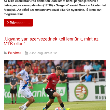
Az MTK elleni bravúros döntetlen után ismét hazai pályán játszunk a
hétvégén, vasárnap délután (17.30) a Szeged-Csanád Grosics Akadémiát
fogadjuk. Az előző szezonban tavasszal sikerült nyernünk, jó lenne ezt
megismételni!
Bővebben …
„Ugyanolyan szervezettnek kell lennünk, mint az
MTK ellen"
Felnőttek
2022. augusztus 12