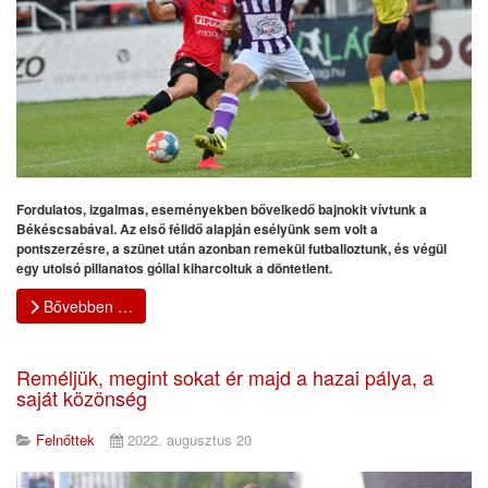
Fordulatos, izgalmas, eseményekben bővelkedő bajnokit vívtunk a
Békéscsabával. Az első félidő alapján esélyünk sem volt a
pontszerzésre, a szünet után azonban remekül futballoztunk, és végül
egy utolsó pillanatos góllal kiharcoltuk a döntetlent.
Bővebben …
Reméljük, megint sokat ér majd a hazai pálya, a
saját közönség
Felnőttek
2022. augusztus 20