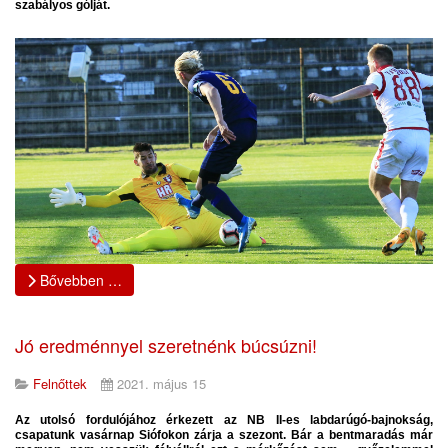
szabályos gólját.
Bővebben …
Jó eredménnyel szeretnénk búcsúzni!
Felnőttek
2021. május 15
Az utolsó fordulójához érkezett az NB II-es labdarúgó-bajnokság,
csapatunk vasárnap Siófokon zárja a szezont. Bár a bentmaradás már