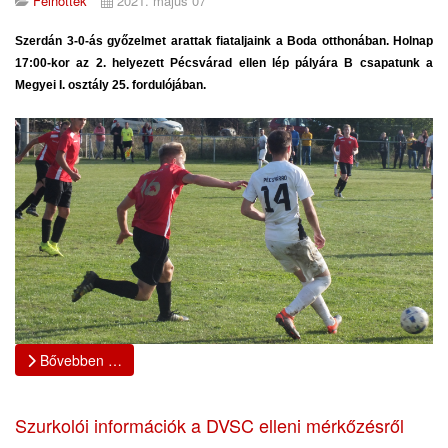
Felnőttek
2021. május 07
Szerdán 3-0-ás győzelmet arattak fiataljaink a Boda otthonában.
Holnap
17:00-kor az 2. helyezett Pécsvárad ellen lép pályára B csapatunk a
Megyei I. osztály 25. fordulójában.
Bővebben …
Szurkolói információk a DVSC elleni mérkőzésről