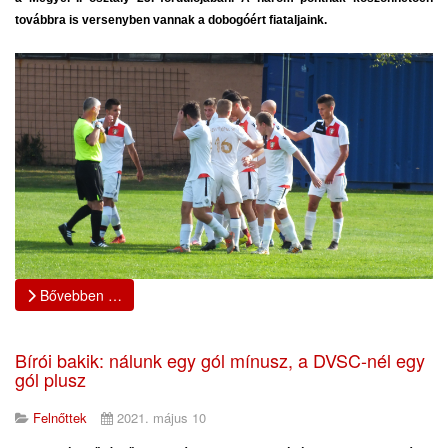
továbbra is versenyben vannak a dobogóért fiataljaink.
Bővebben …
Bírói bakik: nálunk egy gól mínusz, a DVSC-nél egy
gól plusz
Felnőttek
2021. május 10