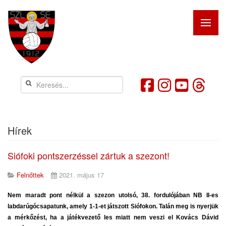
Hírek
Siófoki pontszerzéssel zártuk a szezont!
Felnőttek
2021. május 17
Nem maradt pont nélkül a szezon utolsó, 38. fordulójában NB II-es
labdarúgócsapatunk, amely 1-1-et játszott Siófokon. Talán meg is nyerjük
a mérkőzést, ha a játékvezető les miatt nem veszi el Kovács Dávid