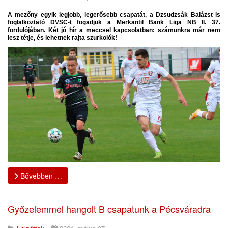
A mezőny egyik legjobb, legerősebb csapatát, a Dzsudzsák Balázst is
foglalkoztató DVSC-t fogadjuk a Merkantil Bank Liga NB II. 37.
fordulójában. Két jó hír a meccsel kapcsolatban: számunkra már nem
lesz tétje, és lehetnek rajta szurkolók!
Bővebben …
Győzelemmel hangolt B csapatunk a Pécsváradra