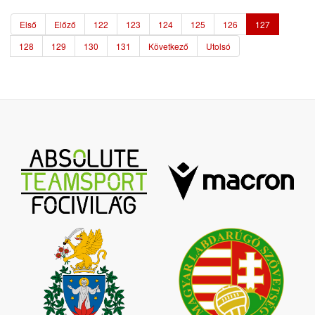
Első
Előző
122
123
124
125
126
127
128
129
130
131
Következő
Utolsó