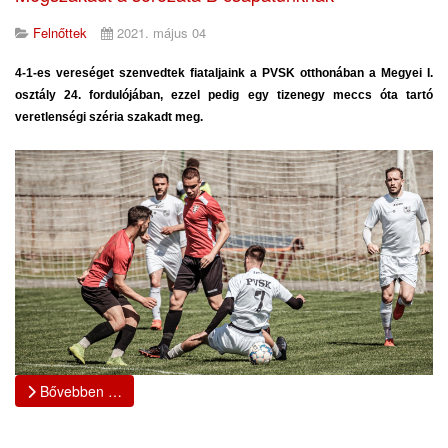
Felnőttek
2021. május 04
4-1-es vereséget szenvedtek fiataljaink a PVSK otthonában a Megyei I.
osztály 24. fordulójában, ezzel pedig egy tizenegy meccs óta tartó
veretlenségi széria szakadt meg.
Bővebben …