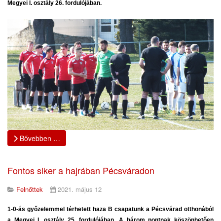
Megyei I. osztály 26. fordulójában.
Bővebben …
Fontos siker a hajrában Pécsváradon
Felnőttek
2021. május 12
1-0-ás győzelemmel térhetett haza B csapatunk a Pécsvárad otthonából
a Megyei I. osztály 25. fordulójában. A három pontnak köszönhetően