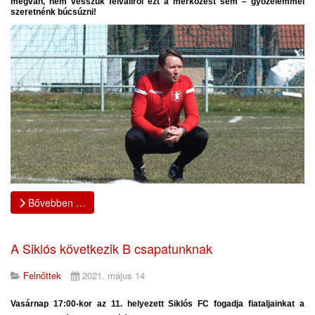
megvan, nem vesszük félvállról ezt a mérkőzést sem – győzelemmel
szeretnénk búcsúzni!
Bővebben …
A Siklós következik B csapatunknak
Felnőttek
2021. május 14
Vasárnap 17:00-kor az 11. helyezett Siklós FC fogadja fiataljainkat a