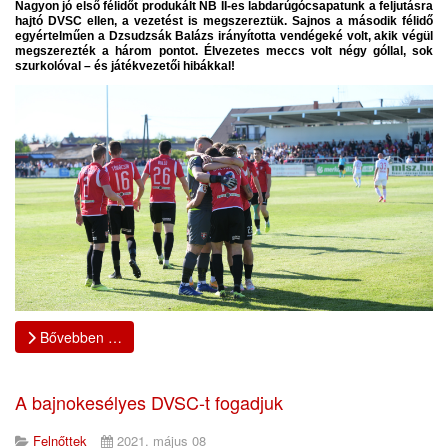
Nagyon jó első félidőt produkált NB II-es labdarúgócsapatunk a feljutásra
hajtó DVSC ellen, a vezetést is megszereztük. Sajnos a második félidő
egyértelműen a Dzsudzsák Balázs irányította vendégeké volt, akik végül
megszerezték a három pontot. Élvezetes meccs volt négy góllal, sok
szurkolóval – és játékvezetői hibákkal!
Bővebben …
A bajnokesélyes DVSC-t fogadjuk
Felnőttek
2021. május 08