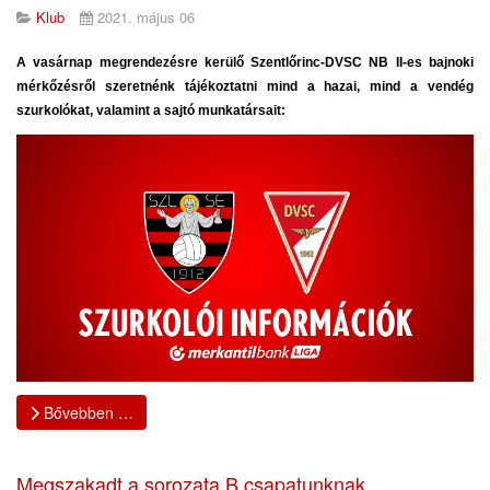
Klub
2021. május 06
A vasárnap megrendezésre kerülő Szentlőrinc-DVSC NB II-es bajnoki
mérkőzésről szeretnénk tájékoztatni mind a hazai, mind a vendég
szurkolókat, valamint a sajtó munkatársait:
Bővebben …
Megszakadt a sorozata B csapatunknak