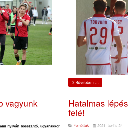
Bővebben …
bb vagyunk
Hatalmas lépés
felé!
Felnőttek
2021. április 24
 ami nyilván bosszantó, ugyanakkor