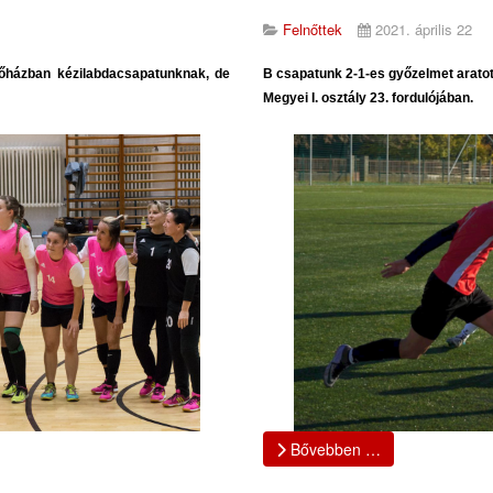
Felnőttek
2021. április 22
sőházban kézilabdacsapatunknak, de
B csapatunk 2-1-es győzelmet aratott
Megyei I. osztály 23. fordulójában.
Bővebben …