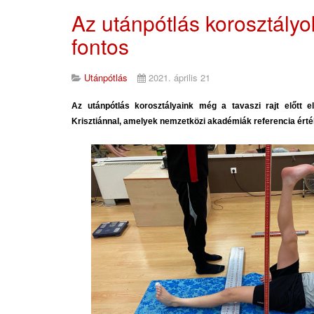
Az utánpótlás korosztályo
fontos
Utánpótlás
2021. április 21
Az utánpótlás korosztályaink még a tavaszi rajt előtt 
Krisztiánnal, amelyek nemzetközi akadémiák referencia érték