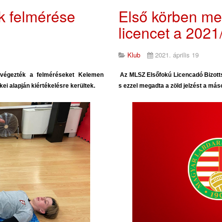
k felmérése
Első körben me
licencet a 202
Klub
2021. április 19
elvégezték a felméréseket Kelemen
Az MLSZ Elsőfokú Licencadó Bizottsá
ei alapján kiértékelésre kerültek.
s ezzel megadta a zöld jelzést a má