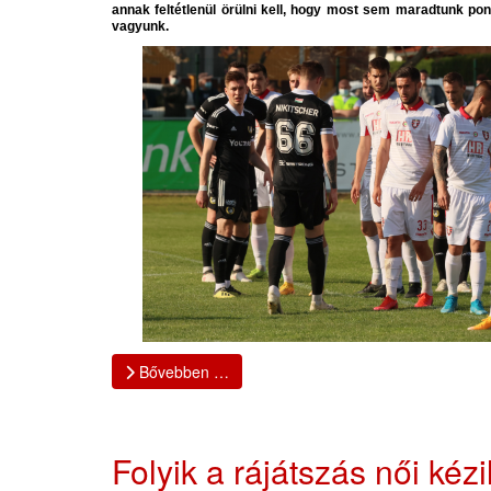
annak feltétlenül örülni kell, hogy most sem maradtunk pont
vagyunk.
Bővebben …
Folyik a rájátszás női kéz