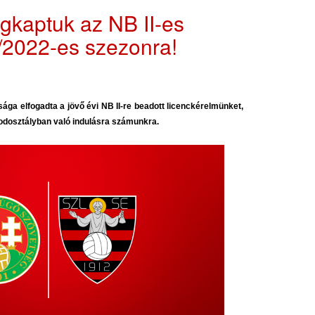
gkaptuk az NB II-es
1/2022-es szezonra!
ga elfogadta a jövő évi NB II-re beadott licenckérelmünket,
sodosztályban való indulásra számunkra.