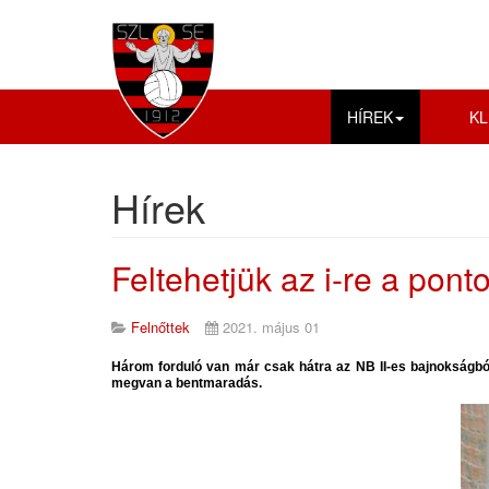
HÍREK
KL
Hírek
Feltehetjük az i-re a ponto
Felnőttek
2021. május 01
Három forduló van már csak hátra az NB II-es bajnokságbó
megvan a bentmaradás.