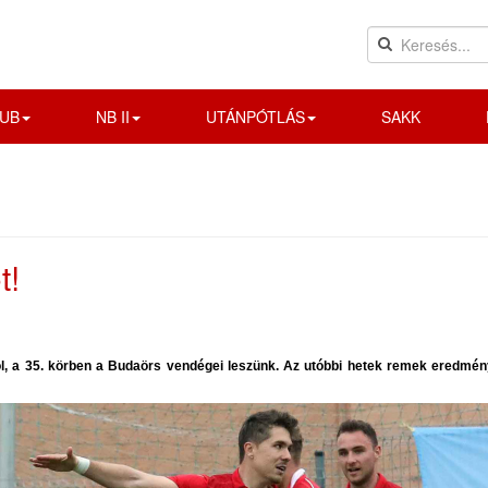
UB
NB II
UTÁNPÓTLÁS
SAKK
t!
l, a 35. körben a Budaörs vendégei leszünk. Az utóbbi hetek remek eredmén