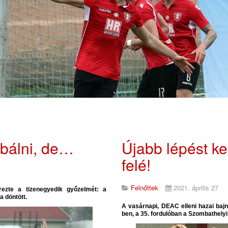
bálni, de…
Újabb lépést k
felé!
Felnőttek
2021. április 27
rezte a tizenegyedik győzelmét: a
a döntött.
A vasárnapi, DEAC elleni hazai bajn
ben, a 35. fordulóban a Szombathelyi