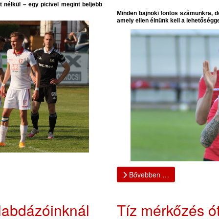
 nélkül – egy picivel megint beljebb
Minden bajnoki fontos számunkra, de
amely ellen élnünk kell a lehetőség
Bővebben …
ilabdázóinknál
Tíz mérkőzés ót