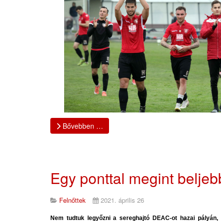
Bővebben …
Egy ponttal megint belje
Felnőttek
2021. április 26
Nem tudtuk legyőzni a sereghajtó DEAC-ot hazai pályán,