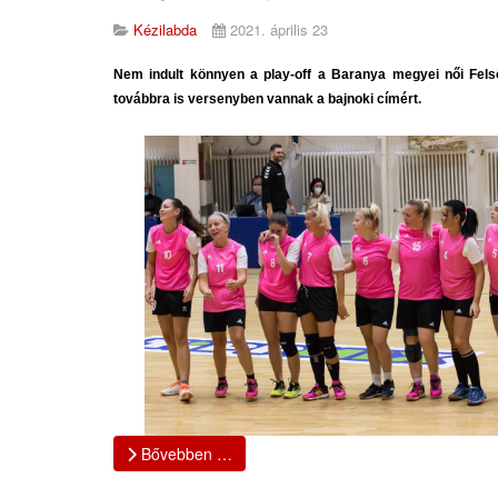
Kézilabda
2021. április 23
Nem indult könnyen a play-off a Baranya megyei női Fel
továbbra is versenyben vannak a bajnoki címért.
Bővebben …